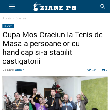
Acasă
Diverse
Diverse
Cupa Mos Craciun la Tenis de
Masa a persoanelor cu
handicap si-a stabilit
castigatorii
De către
admin
-
724
0