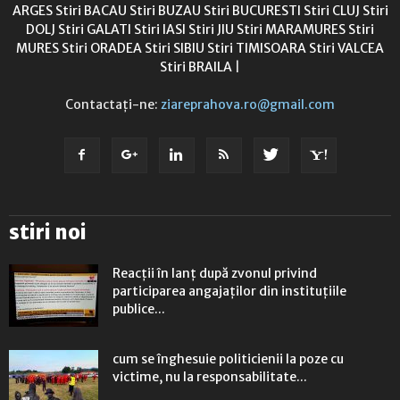
ARGES
Stiri BACAU
Stiri BUZAU
Stiri BUCURESTI
Stiri CLUJ
Stiri
DOLJ
Stiri GALATI
Stiri IASI
Stiri JIU
Stiri MARAMURES
Stiri
MURES
Stiri ORADEA
Stiri SIBIU
Stiri TIMISOARA
Stiri VALCEA
Stiri BRAILA
|
Contactați-ne:
ziareprahova.ro@gmail.com
stiri noi
Reacții în lanț după zvonul privind
participarea angajaților din instituțiile
publice...
cum se înghesuie politicienii la poze cu
victime, nu la responsabilitate...