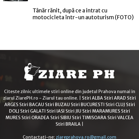
Tânăr rănit, după ce a intrat cu
motocicleta într-un autoturism (FOTO)
Citeste zilnic ultimele stiri online din judetul Prahova numai in
ziarul ZiarePH.ro - Ziarul tau online. |
Stiri ALBA
Stiri ARAD
Stiri
ARGES
Stiri BACAU
Stiri BUZAU
Stiri BUCURESTI
Stiri CLUJ
Stiri
DOLJ
Stiri GALATI
Stiri IASI
Stiri JIU
Stiri MARAMURES
Stiri
MURES
Stiri ORADEA
Stiri SIBIU
Stiri TIMISOARA
Stiri VALCEA
Stiri BRAILA
|
Contactați-ne:
ziareprahova.ro@gmail.com