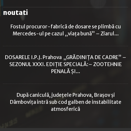
noutati
Fostul procuror-fabrică de dosare se plimbă cu
Mercedes-ul pe cazul „viața bună” – Ziarul...
DOSARELE I.P.J. Prahova „GRĂDINIȚA DE CADRE” –
SEZONUL XXXI. EDIȚIE SPECIALĂ:– ZOOTEHNIE
PENALĂ ȘI...
După caniculă, județele Prahova, Brașov și
Dâmbovița intră sub cod galben de instabilitate
atmosferică