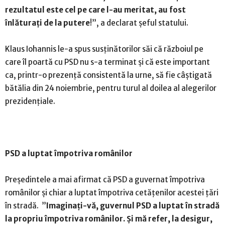
rezultatul este cel pe care l-au meritat, au fost
înlă
turați de la putere
!”, a declarat șeful statului.
Klaus Iohannis le-a spus susţinătorilor săi că războiul pe
care îl poartă cu PSD nu s-a terminat şi că este important
ca, printr-o prezenţă consistentă la urne, să fie câştigată
bătălia din 24 noiembrie, pentru turul al doilea al alegerilor
prezidenţiale.
PSD a luptat împotriva românilor
Președintele a mai afirmat că PSD a guvernat împotriva
românilor şi chiar a luptat împotriva cetăţenilor acestei ţări
în stradă. ”
Imaginați-vă, guvernul PSD a luptat î
n stradă
la propriu împotriva românilor. Și mă refer, la desigur,