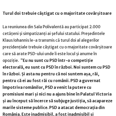
Turul doi trebuie câştigat cu o majoritate covârşitoare
La reuniunea din Sala Polivalentă au participat 2.000
cetățeni și simpatizanți ai șefului statului. Preşedintele
Klaus Iohannis le-a transmis că turul doi al alegerilor
prezidenţiale trebuie câştigat cu o majoritate covârşitoare
care să arate PSD-ului unde îi este locul şi anume în
opoziţie. ”
Eu nu sunt cu PSD într-o competiț
ie
electorală, eu sunt cu PSD în război. Noi suntem cu PSD
în război. Și asta nu pentru că noi suntem așa, răi,
pentru că ei au fost răi cu românii. PSD a guvernat
împotriva românilor, PSD a venit la putere cu
promisiuni mari și nici nu a ajuns bine în Palatul Victoria
și au început să încerce să
subjuge justiț
ia, să acapareze
marile sisteme publice. PSD a atacat democrația din
România. Este inadmisibil, a fost inadmisibil și