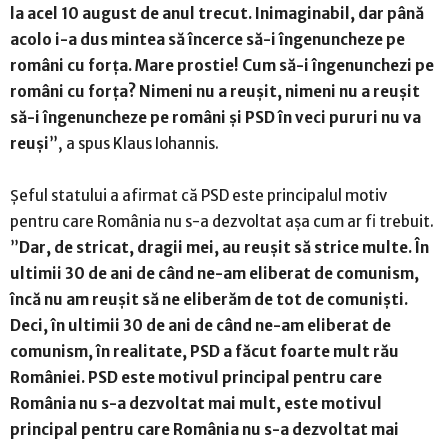
la acel 10 august de anul trecut. Inimaginabil, dar până
acolo i-a dus mintea să încerce să-i îngenuncheze pe
români cu forța. Mare prostie! Cum să-i îngenunchezi pe
români cu forța? Nimeni nu a reușit, nimeni nu a reușit
să-i îngenuncheze pe româ
ni și PSD în veci pururi nu va
reuși
”, a spus Klaus Iohannis.
Șeful statului a afirmat că PSD este principalul motiv
pentru care România nu s-a dezvoltat aşa cum ar fi trebuit.
”
Dar, de stricat, dragii mei, au reușit să strice multe. În
ultimii 30 de ani de când ne-am eliberat de comunism,
încă nu am reușit să ne eliberăm de tot de comuniști.
Deci, în ultimii 30 de ani de când ne-am eliberat de
comunism, în realitate, PSD a făcut foarte mult rău
României. PSD este motivul principal pentru care
România nu s-a dezvoltat mai mult, este motivul
principal pentru care România nu s-a dezvoltat mai