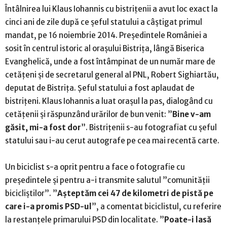
Întâlnirea lui Klaus Iohannis cu bistrițenii a avut loc exact la
cinci ani de zile după ce șeful statului a câștigat primul
mandat, pe 16 noiembrie 2014. Preşedintele României a
sosit în centrul istoric al oraşului Bistrița, lângă Biserica
Evanghelică, unde a fost întâmpinat de un număr mare de
cetățeni și de secretarul general al PNL, Robert Sighiartău,
deputat de Bistrița. Șeful statului a fost aplaudat de
bistrițeni. Klaus Iohannis a luat orașul la pas, dialogând cu
cetățenii și răspunzând urărilor de bun venit: ”
Bine v-am
găsit, mi-a fost dor
”. Bistrițenii s-au fotografiat cu șeful
statului sau i-au cerut autografe pe cea mai recentă carte.
Un biciclist s-a oprit pentru a face o fotografie cu
președintele și pentru a-i transmite salutul ”comunității
bicicliștilor”. ”
Așteptăm cei 47 de kilometri de pistă pe
care i-a promis PSD-ul
”, a comentat biciclistul, cu referire
la restanțele primarului PSD din localitate. ”
Poate-i lasă