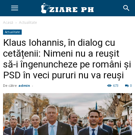
Acasă
Actualitate
Actualitate
Klaus Iohannis, în dialog cu
cetățenii: Nimeni nu a reușit
să-i îngenuncheze pe români și
PSD în veci pururi nu va reuși
De către
admin
-
673
0