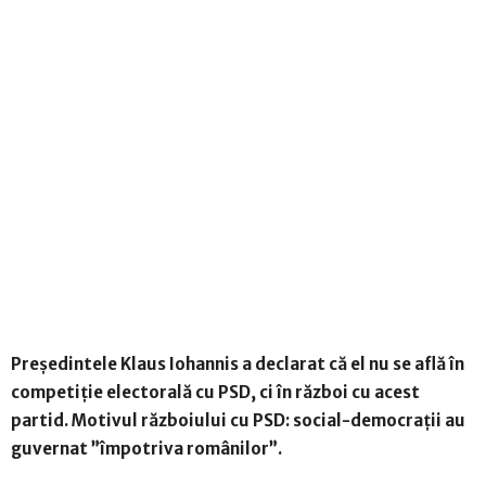
Preşedintele Klaus Iohannis a declarat că el nu se află î
n
competiţ
ie electorală cu PSD, ci în război cu acest
partid. Motivul războiului cu PSD: social-democraţii au
guvernat ”împotriva românilor”.