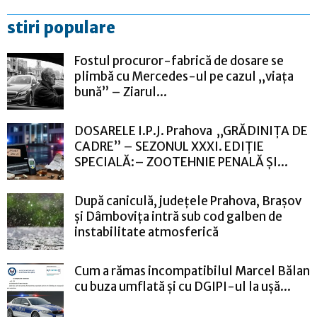
stiri populare
Fostul procuror-fabrică de dosare se
plimbă cu Mercedes-ul pe cazul „viața
bună” – Ziarul...
DOSARELE I.P.J. Prahova „GRĂDINIȚA DE
CADRE” – SEZONUL XXXI. EDIȚIE
SPECIALĂ:– ZOOTEHNIE PENALĂ ȘI...
După caniculă, județele Prahova, Brașov
și Dâmbovița intră sub cod galben de
instabilitate atmosferică
Cum a rămas incompatibilul Marcel Bălan
cu buza umflată și cu DGIPI-ul la ușă...