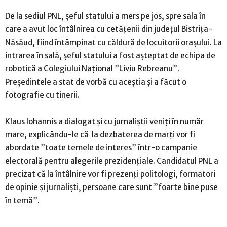
De la sediul PNL, șeful statului a mers pe jos, spre sala în
care a avut loc întâlnirea cu cetățenii din județul Bistrița-
Năsăud, fiind întâmpinat cu căldură de locuitorii orașului. La
intrarea în sală, șeful statului a fost așteptat de echipa de
robotică a Colegiului Național ”Liviu Rebreanu”.
Președintele a stat de vorbă cu aceștia și a făcut o
fotografie cu tinerii.
Klaus Iohannis a dialogat și cu jurnaliștii veniți în număr
mare, explicându-le că la dezbaterea de marţi vor fi
abordate ”toate temele de interes” într-o campanie
electorală pentru alegerile prezidenţiale. Candidatul PNL a
precizat că la întâlnire vor fi prezenţi politologi, formatori
de opinie şi jurnalişti, persoane care sunt ”foarte bine puse
în temă”.