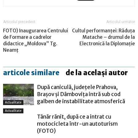
Articolul precedent
Articolul următor
FOTO) Inaugurarea Centrului
Cultul performanței: Răduța
de Formare a cadrelor
Matache – drumul de la
didactice „Moldova” Tg.
Electronică la Diplomație
Neamț
articole similare
de la același autor
După caniculă, județele Prahova,
Brașov și Dâmbovița intră sub cod
galben de instabilitate atmosferică
Actualitate
Actualitate
Tânăr rănit, după ce a intrat cu
motocicleta într-un autoturism
(FOTO)