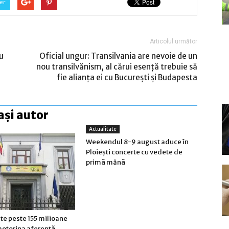
er
Articolul următor
u
Oficial ungur: Transilvania are nevoie de un
nou transilvănism, al cărui esenţă trebuie să
fie alianţa ei cu Bucureşti şi Budapesta
ași autor
Actualitate
Weekendul 8-9 august aduce în
Ploiești concerte cu vedete de
primă mână
te peste 155 milioane
motorina aferentă