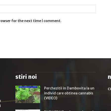
browser for the next time I comment.
stiri noi
n
Perchezitii in Dambovita la un
c
individ care obtinea cannabis
(VIDEO)
u
i