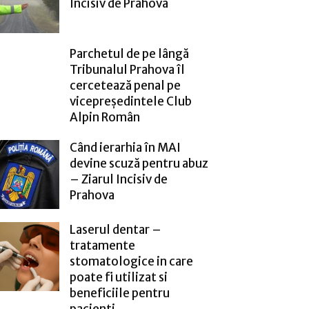
Incisiv de Prahova
Parchetul de pe lângă
Tribunalul Prahova îl
cercetează penal pe
vicepreședintele Club
Alpin Român
Când ierarhia în MAI
devine scuză pentru abuz
– Ziarul Incisiv de
Prahova
Laserul dentar –
tratamente
stomatologice in care
poate fi utilizat si
beneficiile pentru
pacienti