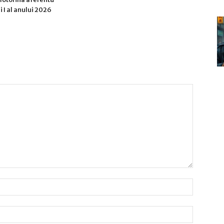
i I al anului 2026