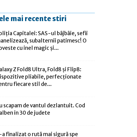
ele mai recente stiri
oliția Capitalei: SAS-ul bâjbâie, sefii
anelizează, subalternii patimesc! O
oveste cu inel magic și...
alaxy Z Fold8 Ultra, Fold8 și Flip8:
ispozitive pliabile, perfecționate
entru fiecare stil de...
u scapam de vantul dezlantuit. Cod
alben in 30 de judete
-a finalizat o rută mai sigură spe