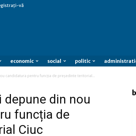
egistrați-vă
economic
social
politic
administrati
u candidatura pentru funcția de președinte teritorial...
b
i depune din nou
ru funcția de
rial Ciuc