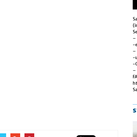
S
(i
Se
–
-
–
-u
-
– 
F
h
S
s