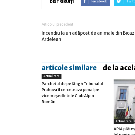
DISTRIBUIȚI
Facebook
Twitt
Articolul precedent
Incendiu la un adăpost de animale din Bicaz
Ardelean
articole similare
de la acel
Actualitate
Parchetul de pe lângă Tribunalul
Prahova îl cercetează penal pe
vicepreședintele Club Alpin
Român
Actualitate
APIA plăteș
lei pentru 