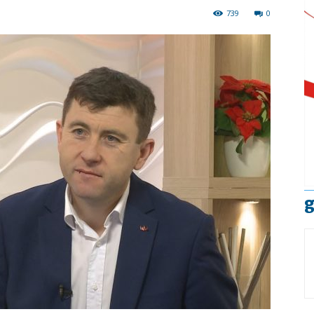
739
0
g