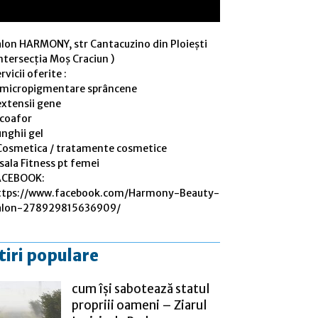
alon HARMONY, str Cantacuzino din Ploiești
ntersecția Moș Craciun )
rvicii oferite :
 micropigmentare sprâncene
extensii gene
 coafor
nghii gel
Cosmetica / tratamente cosmetice
sala Fitness pt femei
ACEBOOK:
ttps://www.facebook.com/Harmony-Beauty-
alon-278929815636909/
tiri populare
cum își sabotează statul
propriii oameni – Ziarul