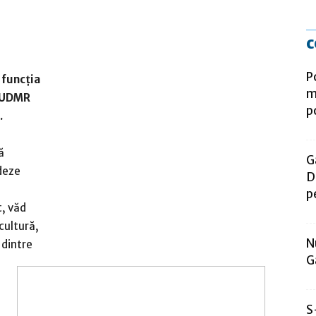
c
P
 funcția
m
e UDMR
p
.
ă
G
ideze
D
p
t, văd
cultură,
N
 dintre
G
S