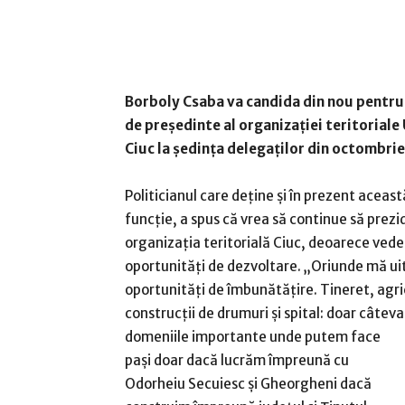
Borboly Csaba va candida din nou pentru
de președinte al organizației teritorial
Ciuc la ședința delegaților din octombrie
Politicianul care deține și în prezent aceast
funcție, a spus că vrea să continue să prez
organizația teritorială Ciuc, deoarece vede
oportunități de dezvoltare. „Oriunde mă ui
oportunități de îmbunătățire. Tineret, agri
construcții de drumuri și spital: doar câteva
domeniile importante unde putem face
pași doar dacă lucrăm împreună cu
Odorheiu Secuiesc și Gheorgheni dacă