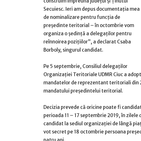
construim împreună județul și Ținutul
Secuiesc. Ieri am depus documentația mea
de nominalizare pentru funcția de
președinte teritorial – în octombrie vom
organiza o ședință a delegaților pentru
reînnoirea pozițiilor”, a declarat Csaba
Borboly, singurul candidat.
Pe 5 septembrie, Consiliul delegaților
Organizației Teritoriale UDMR Ciuc a adop
mandatelor de reprezentant teritoriali din 
mandatului președintelui teritorial.
Decizia prevede că oricine poate fi candidat
perioada 11 – 17 septembrie 2019, în zilele 
candidat la sediul organizației de lângă pi
vot secret pe 18 octombrie persoana președ
patru ani.