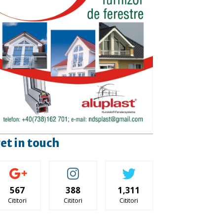
et in touch
567
388
1,311
Cititori
Cititori
Cititori