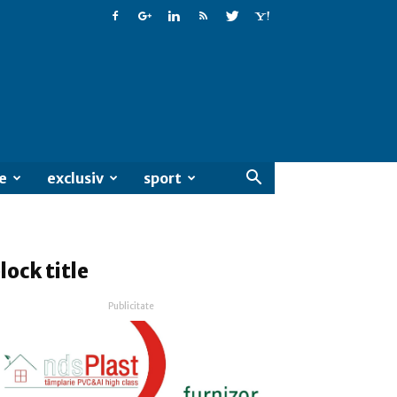
e
exclusiv
sport
lock title
Publicitate