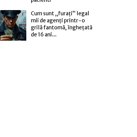
Cum sunt „furați” legal
mii de agenți printr-o
grilă fantomă, înghețată
de 16 ani...