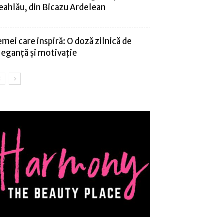
eahlău, din Bicazu Ardelean
emei care inspiră: O doză zilnică de
leganță și motivație