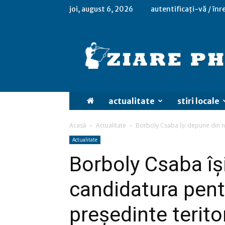
joi, august 6, 2026
autentificați-vă / înr
actualitate
stiri locale
Acasă
Actualitate
Borboly Csaba își depune din no
Actualitate
Borboly Csaba îș
candidatura pent
președinte terito