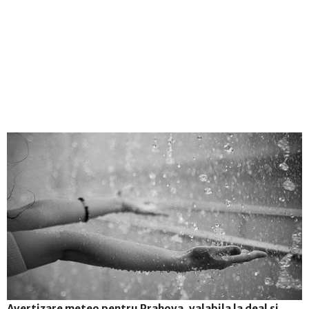
Avertizare meteo pentru Prahova, valabila la deal si