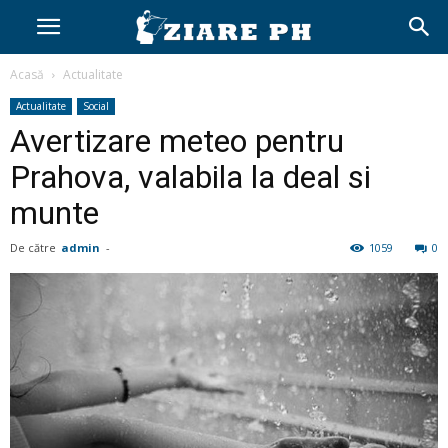
Acasă
Actualitate
Actualitate
Social
Avertizare meteo pentru
Prahova, valabila la deal si
munte
De către
admin
-
1059
0