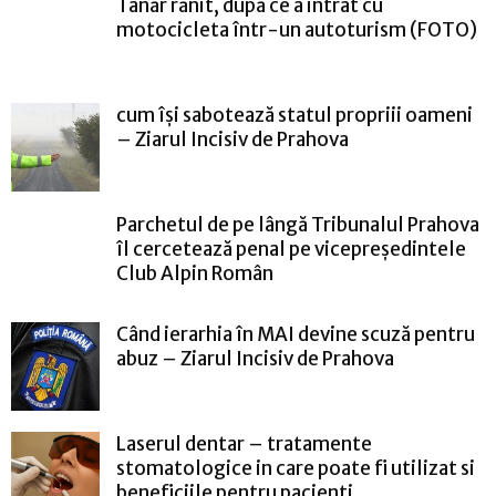
Tânăr rănit, după ce a intrat cu
motocicleta într-un autoturism (FOTO)
cum își sabotează statul propriii oameni
– Ziarul Incisiv de Prahova
Parchetul de pe lângă Tribunalul Prahova
îl cercetează penal pe vicepreședintele
Club Alpin Român
Când ierarhia în MAI devine scuză pentru
abuz – Ziarul Incisiv de Prahova
Laserul dentar – tratamente
stomatologice in care poate fi utilizat si
beneficiile pentru pacienti