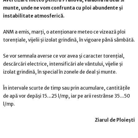
munte, unde ne vom confrunta cu ploi abundente și
instabilitate atmosferică.
ANM a emis, marţi, o atenţionare meteo ce vizează ploi
torenţiale, vijelii şi izolat grindină, în vigoare până sâmbătă.
Se vor semnala averse ce vor avea şi caracter torenţial,
descărcări electrice, intensificări ale vântului, vijelie şi
izolat grindină, în special în zonele de deal și munte.
În intervale scurte de timp sau prin acumulare, cantităţile
de apă vor depăşi 15…25 l/mp, iar pe arii restrânse 35…50
l/mp.
Ziarul de Ploiești