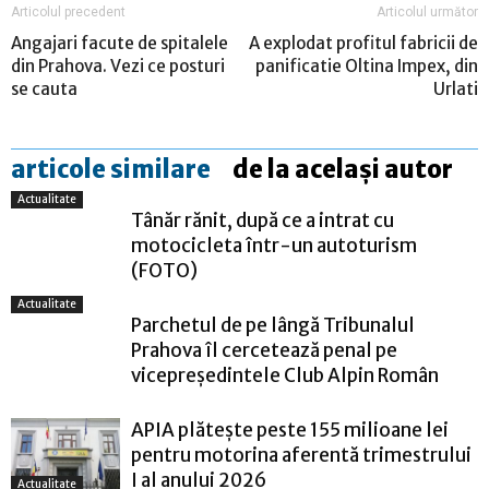
Articolul precedent
Articolul următor
Angajari facute de spitalele
A explodat profitul fabricii de
din Prahova. Vezi ce posturi
panificatie Oltina Impex, din
se cauta
Urlati
articole similare
de la același autor
Actualitate
Tânăr rănit, după ce a intrat cu
motocicleta într-un autoturism
(FOTO)
Actualitate
Parchetul de pe lângă Tribunalul
Prahova îl cercetează penal pe
vicepreședintele Club Alpin Român
APIA plătește peste 155 milioane lei
pentru motorina aferentă trimestrului
I al anului 2026
Actualitate