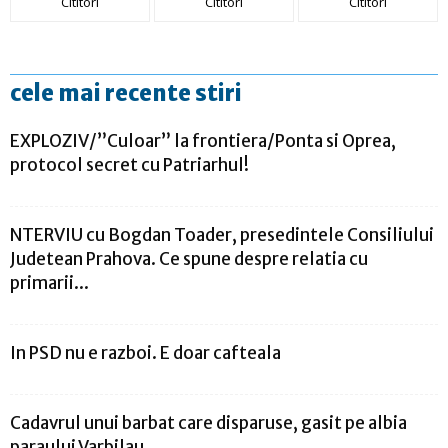
Cititori
Cititori
Cititori
cele mai recente stiri
EXPLOZIV/”Culoar” la frontiera/Ponta si Oprea,
protocol secret cu Patriarhul!
NTERVIU cu Bogdan Toader, presedintele Consiliului
Judetean Prahova. Ce spune despre relatia cu
primarii...
In PSD nu e razboi. E doar cafteala
Cadavrul unui barbat care disparuse, gasit pe albia
paraului Varbilau