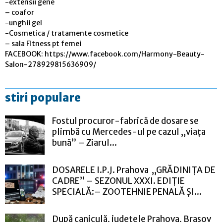
-extensii gene
– coafor
-unghii gel
-Cosmetica / tratamente cosmetice
– sala Fitness pt femei
FACEBOOK: https://www.facebook.com/Harmony-Beauty-
Salon-278929815636909/
stiri populare
Fostul procuror-fabrică de dosare se
plimbă cu Mercedes-ul pe cazul „viața
bună” – Ziarul...
DOSARELE I.P.J. Prahova „GRĂDINIȚA DE
CADRE” – SEZONUL XXXI. EDIȚIE
SPECIALĂ:– ZOOTEHNIE PENALĂ ȘI...
După caniculă, județele Prahova, Brașov