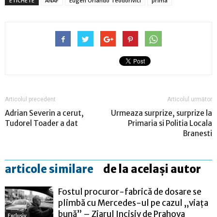
ETICHETE
ANAF
Eugen Orlando Teodorivici
prima
Articolul precedent
Articolul următor
Adrian Severin a cerut,
Urmeaza surprize, surprize la
Tudorel Toader a dat
Primaria si Politia Locala
Branesti
articole similare
de la același autor
Fostul procuror-fabrică de dosare se
plimbă cu Mercedes-ul pe cazul „viața
bună” – Ziarul Incisiv de Prahova
Exclusiv