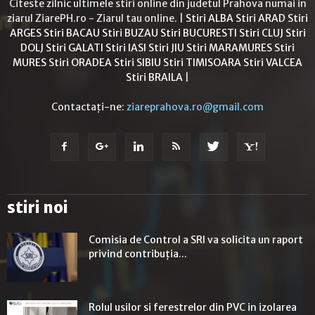
Citeste zilnic ultimele stiri online din judetul Prahova numai in
ziarul ZiarePH.ro - Ziarul tau online. |
Stiri ALBA
Stiri ARAD
Stiri
ARGES
Stiri BACAU
Stiri BUZAU
Stiri BUCURESTI
Stiri CLUJ
Stiri
DOLJ
Stiri GALATI
Stiri IASI
Stiri JIU
Stiri MARAMURES
Stiri
MURES
Stiri ORADEA
Stiri SIBIU
Stiri TIMISOARA
Stiri VALCEA
Stiri BRAILA
|
Contactați-ne:
ziareprahova.ro@gmail.com
stiri noi
Comisia de Control a SRI va solicita un raport
privind contribuţia...
Rolul usilor si ferestrelor din PVC in izolarea