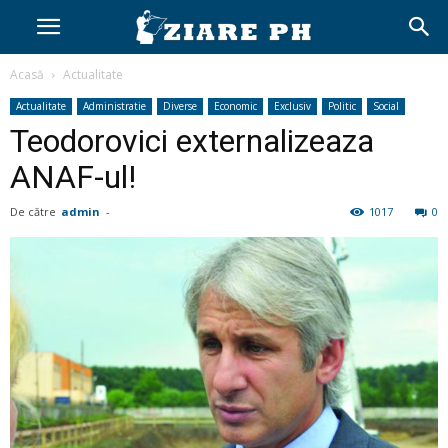
Acasă
Actualitate
Actualitate
Administratie
Diverse
Economic
Exclusiv
Politic
Social
Teodorovici externalizeaza
ANAF-ul!
De către
admin
-
1017
0