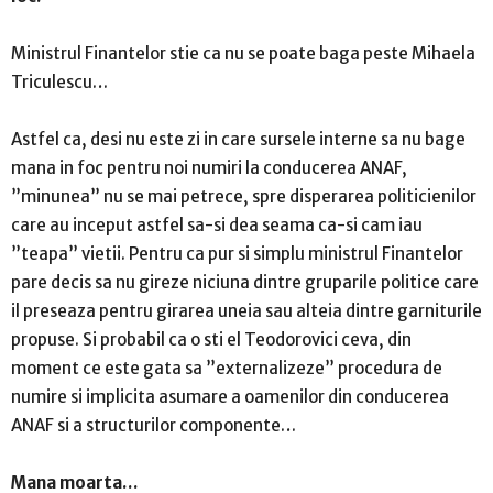
Ministrul Finantelor stie ca nu se poate baga peste Mihaela
Triculescu…
Astfel ca, desi nu este zi in care sursele interne sa nu bage
mana in foc pentru noi numiri la conducerea ANAF,
”minunea” nu se mai petrece, spre disperarea politicienilor
care au inceput astfel sa-si dea seama ca-si cam iau
”teapa” vietii. Pentru ca pur si simplu ministrul Finantelor
pare decis sa nu gireze niciuna dintre gruparile politice care
il preseaza pentru girarea uneia sau alteia dintre garniturile
propuse. Si probabil ca o sti el Teodorovici ceva, din
moment ce este gata sa ”externalizeze” procedura de
numire si implicita asumare a oamenilor din conducerea
ANAF si a structurilor componente…
Mana moarta…