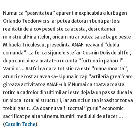
Numai ca ”pasivitatea” aparent inexplicabila a lui Eugen
Orlando Teodorivici s-ar putea datora in buna parte si
realitatii de alcov pesediste ca acesta, desi ditamai
ministru al Finantelor, oricum nu ar putea sa se bage peste
Mihaela Triculescu, presedinta ANAF neavand ”dubla
comanda”. La fel ca si junele Stefan Cosmin Dolis de altfel,
dupa cum bine a aratat-o recenta ”furtuna in paharul”
Vamilor… Astfel ca daca tot stie ca este ”mana moarta”,
atunci ce rost ar avea sa-si puna in cap ”artileria grea”care
gireaza activitatea ANAF-ului? Numai ca toata aceasta
rotire a cadrelor din ultimii ani este deja la un pas sa duca la
un blocaj total al structurii, iar atunci un tap ispasitor tot va
trebui gasit…Ca doar nu va fi tocmai ”gurul” economic
sacrificat pe altarul nemultumirii mediului de afaceri…
(
Catalin Tache
).