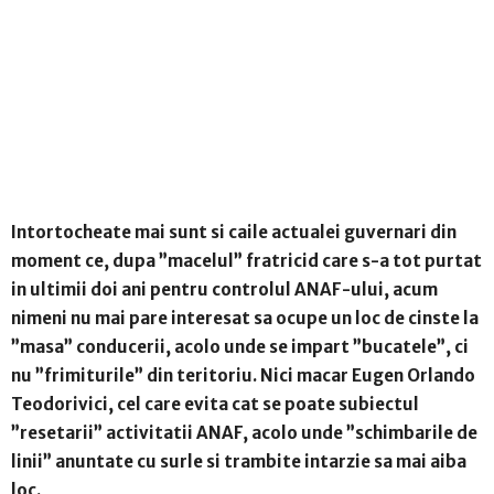
Intortocheate mai sunt si caile actualei guvernari din
moment ce, dupa ”macelul” fratricid care s-a tot purtat
in ultimii doi ani pentru controlul ANAF-ului, acum
nimeni nu mai pare interesat sa ocupe un loc de cinste la
”masa” conducerii, acolo unde se impart ”bucatele”, ci
nu ”frimiturile” din teritoriu. Nici macar Eugen Orlando
Teodorivici, cel care evita cat se poate subiectul
”resetarii” activitatii ANAF, acolo unde ”schimbarile de
linii” anuntate cu surle si trambite intarzie sa mai aiba
loc.