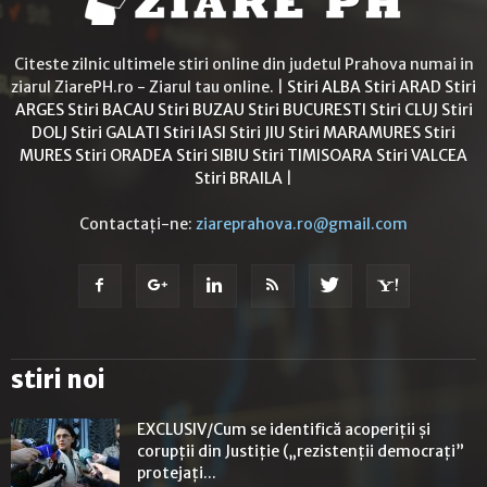
Citeste zilnic ultimele stiri online din judetul Prahova numai in
ziarul ZiarePH.ro - Ziarul tau online. |
Stiri ALBA
Stiri ARAD
Stiri
ARGES
Stiri BACAU
Stiri BUZAU
Stiri BUCURESTI
Stiri CLUJ
Stiri
DOLJ
Stiri GALATI
Stiri IASI
Stiri JIU
Stiri MARAMURES
Stiri
MURES
Stiri ORADEA
Stiri SIBIU
Stiri TIMISOARA
Stiri VALCEA
Stiri BRAILA
|
Contactați-ne:
ziareprahova.ro@gmail.com
stiri noi
EXCLUSIV/Cum se identifică acoperiții și
corupții din Justiție („rezistenții democrați”
protejați...