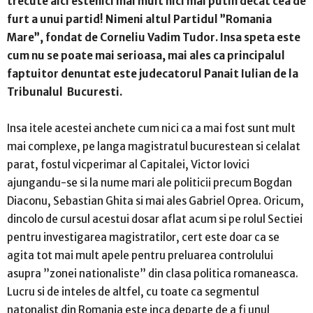
trecute aici estenici mai mult nici mai putin decat cea de
furt a unui partid! Nimeni altul Partidul ”Romania
Mare”, fondat de Corneliu Vadim Tudor. Insa speta este
cum nu se poate mai serioasa, mai ales ca principalul
faptuitor denuntat este judecatorul Panait Iulian de la
Tribunalul Bucuresti.
Insa itele acestei anchete cum nici ca a mai fost sunt mult
mai complexe, pe langa magistratul bucurestean si celalat
parat, fostul vicperimar al Capitalei, Victor Iovici
ajungandu-se si la nume mari ale politicii precum Bogdan
Diaconu, Sebastian Ghita si mai ales Gabriel Oprea. Oricum,
dincolo de cursul acestui dosar aflat acum si pe rolul Sectiei
pentru investigarea magistratilor, cert este doar ca se
agita tot mai mult apele pentru preluarea controlului
asupra ”zonei nationaliste” din clasa politica romaneasca.
Lucru si de inteles de altfel, cu toate ca segmentul
natonalist din Romania este inca departe de a fi unul