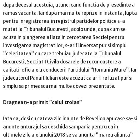
dupa decesul acestuia, atunci cand functia de presedinte a
ramas vacanta. Iar dupa mai multe reprize in instanta, lupta
pentru inregistrarea in registrul partidelor politice s-a
mutat la Tribunalul Bucuresti, acolo unde, dupa cum se
acuza in plangerea aflata in cercetarea Sectiei pentru
investigarea magistratilor, s-ar fi inversat pur si simplu
”celeritatea” cu care trebuiau judecate la Tribunalul
Bucuresti, Sectia III Civila dosarele de recunoastere a
calitatii oficiale a conducerii Partidului ”Romania Mare”. Iar
judecatorul Panait Iulian este acuzat ca ar fi refuzat pur si
simplu sa primeasca mai multe dovezi prezentate.
Dragnea n-a primit ”calul troian”
Iata ca, desi cu cateva zile inainte de Revelion apucase sa-si
anunte anturajul sa deschida sampania pentru ca in
ultimele zile ale anului 2018 se va anunta ”marea alianta”