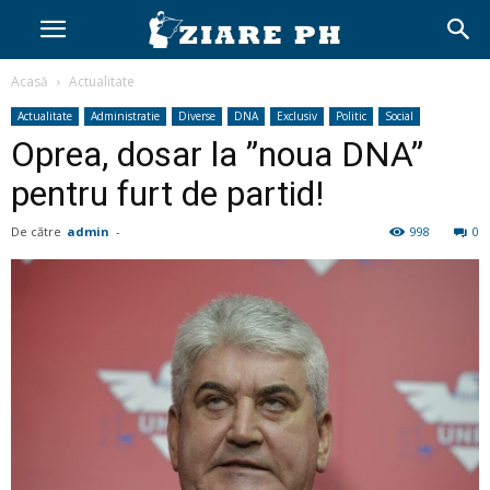
Acasă
Actualitate
Actualitate
Administratie
Diverse
DNA
Exclusiv
Politic
Social
Oprea, dosar la ”noua DNA”
pentru furt de partid!
De către
admin
-
998
0