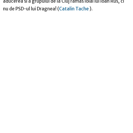
aducerea si a grupului de la Cluj ramas loial lui Ioan Rus, ci
nu de PSD-ul lui Dragnea! (
Catalin Tache
).