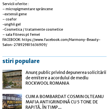
Servicii oferite :
– micropigmentare sprâncene
-extensii gene
– coafor
-unghii gel
-Cosmetica / tratamente cosmetice
– sala Fitness pt femei
FACEBOOK: https://www.facebook.com/Harmony-Beauty-
Salon-278929815636909/
stiri populare
Anunț public privind depunerea solicitării
de emitere a acordului de mediu
ROCKWOOL ROMANIA
CUM A BOMBARDAT COSMIN OLTEANU
MAFIA ANTIGRINDINĂ CU 5 TONE DE
RAPIȚĂ, ÎN TIMP...