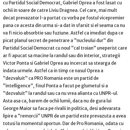
cu Partidul Social Democrat, Gabriel Oprea a fost lasat cu
ochii in soare de catre Liviu Dragnea. Cel care, mai mult
decat prevazator l-a purtat cu vorba pe fostul vicepremier
pana ce acesta din urma si-a dat in sfarsit si el seama ca nu
va fi nicio absorbtie sau fuziune. Astfel ca imediat dupa ce
picat planul secret de penetrare a ”nucleului dur” din
Partidul Social Democrat cu noul ”cal troian” uneperist care
ar fi apucat sa macine la randul sau din interior, strategii
Victor Ponta si Gabriel Oprea au incercat sa stearga de
indata urmele. Astfel ca in timp ce nasul Oprea a
”dezvaluit” ca PRO Romania este un partid de
”intelligence”, finul Ponta a facut pe glumetul si a
”dezvaluit” la randul sau ca nu vrea alianta cu UNPR-ul.
Asta asa ca, barem de ochii lumii, daca nu de gura lui
George Maior sa faca pe rivalii in politica, desi adevarata
lipire a ”remorcii” UNPR de un partid este prevazuta a avea
totusi la momentul oportun. Dar de Pro Romania, odata cu