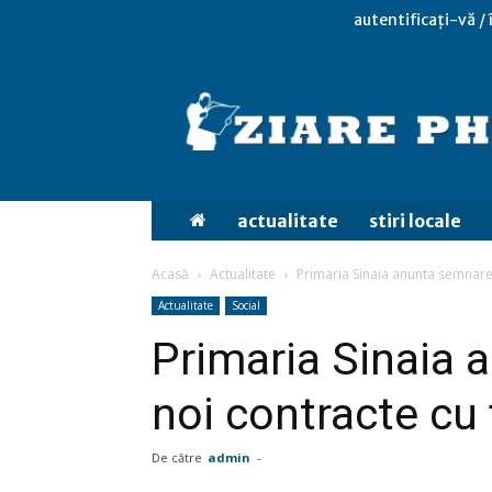
autentificați-vă /
actualitate
stiri locale
Acasă
Actualitate
Primaria Sinaia anunta semnare
Actualitate
Social
Primaria Sinaia 
noi contracte cu
De către
admin
-