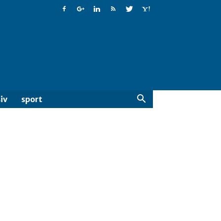
iv
sport