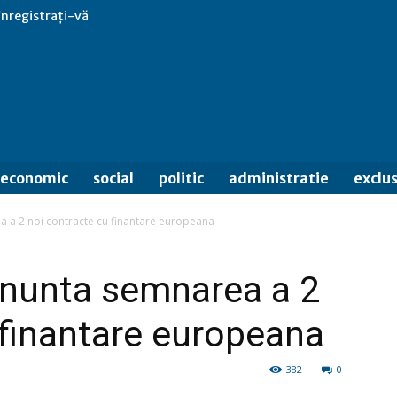
 înregistrați-vă
economic
social
politic
administratie
exclus
a a 2 noi contracte cu finantare europeana
anunta semnarea a 2
 finantare europeana
382
0