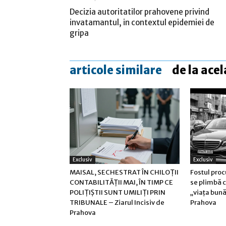
Decizia autoritatilor prahovene privind
invatamantul, in contextul epidemiei de
gripa
articole similare
de la acel
Exclusiv
Exclusiv
MAISAL, SECHESTRAT ÎN CHILOȚII
Fostul pro
CONTABILITĂȚII MAI, ÎN TIMP CE
se plimbă 
POLIȚIȘTII SUNT UMILIȚI PRIN
„viața bună
TRIBUNALE – Ziarul Incisiv de
Prahova
Prahova