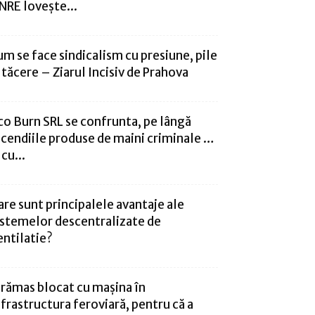
NRE lovește...
um se face sindicalism cu presiune, pile
i tăcere – Ziarul Incisiv de Prahova
co Burn SRL se confrunta, pe lângă
ncendiile produse de maini criminale …
 cu...
are sunt principalele avantaje ale
istemelor descentralizate de
entilatie?
 rămas blocat cu mașina în
nfrastructura feroviară, pentru că a