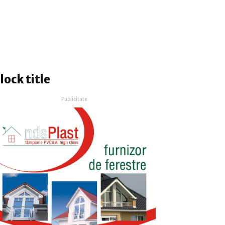
lock title
Publicitate