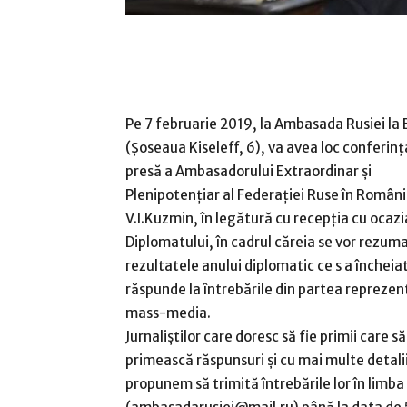
Pe 7 februarie 2019, la Ambasada Rusiei la 
(Șoseaua Kiseleff, 6), va avea loc conferinț
presă a Ambasadorului Extraordinar și
Plenipotențiar al Federației Ruse în Români
V.I.Kuzmin, în legătură cu recepția cu ocazia
Diplomatului, în cadrul căreia se vor rezum
rezultatele anului diplomatic ce s a încheiat
răspunde la întrebările din partea reprezen
mass-media.
Jurnaliștilor care doresc să fie primii care să
primească răspunsuri și cu mai multe detalii
propunem să trimită întrebările lor în lim