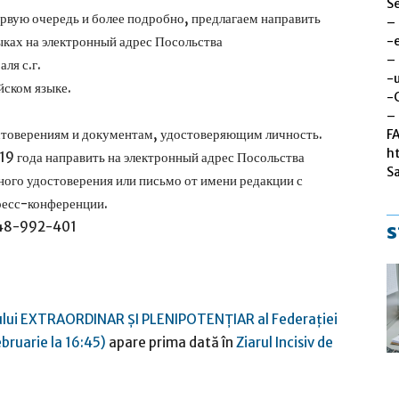
Se
вую очередь и более подробно, предлагаем направить
–
-
ыках на электронный адрес Посольства
–
ля с.г.
-u
йском языке.
-
– 
остоверениям и документам, удостоверяющим личность.
F
h
19 года направить на электронный адрес Посольства
S
го удостоверения или письмо от имени редакции с
ресс-конференции.
748-992-401
s
ului EXTRAORDINAR ŞI PLENIPOTENŢIAR al Federației
bruarie la 16:45)
apare prima dată în
Ziarul Incisiv de