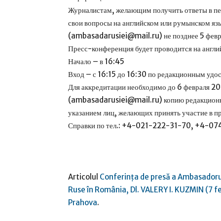
Журналистам, желающим получить ответы в пер
свои вопросы на английском или румынском яз
(ambasadarusiei@mail.ru) не позднее 5 февра
Пресс-конференция будет проводится на англи
Начало – в 16:45
Вход – с 16:15 до 16:30 по редакционным уд
Для аккредитации необходимо до 6 февраля 20
(ambasadarusiei@mail.ru) копию редакционно
указанием лиц, желающих принять участие в п
Справки по тел.: +4-021-222-31-70, +4-0
Articolul
Conferința de presă a Ambasador
Ruse în România, Dl. VALERY I. KUZMIN (7 fe
Prahova
.