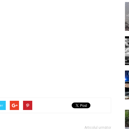
er
Articolul următor