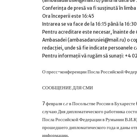
(ambasadarusiei@mail.ru) până la data de 5
Conferința de presă va fi susținută în limba
Ora începerii este 16:45
Intrarea se va face de la 16:15 până la 16:30,
Pentru acreditare este necesar, înainte de 
Ambasadei (ambasadarusiei@mail.ru) o copie
redacției, unde să fie indicate persoanele c
Pentru informații vă rugăm să sunați: +4 0
О пресс-конференции Посла Российской Федер
СООБЩЕНИЕ ДЛЯ СМИ
7 февраля с.г в Посольстве России в Бухаресте
случаю Дня дипломатического работника сост
Посла Российской Федерации в Румынии В.И.Ку
прошедшего дипломатического года и даны отв
информации.