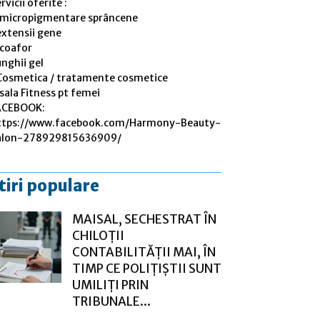
rvicii oferite :
 micropigmentare sprâncene
extensii gene
 coafor
nghii gel
Cosmetica / tratamente cosmetice
sala Fitness pt femei
ACEBOOK:
ttps://www.facebook.com/Harmony-Beauty-
alon-278929815636909/
tiri populare
MAISAL, SECHESTRAT ÎN
CHILOȚII
CONTABILITĂȚII MAI, ÎN
TIMP CE POLIȚIȘTII SUNT
UMILIȚI PRIN
TRIBUNALE...