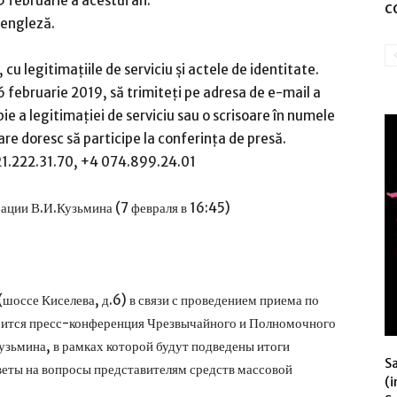
 februarie a acestui an.
c
 engleză.
 cu legitimațiile de serviciu și actele de identitate.
6 februarie 2019, să trimiteți pe adresa de e-mail a
 a legitimației de serviciu sau o scrisoare în numele
are doresc să participe la conferința de presă.
21.222.31.70, +4 074.899.24.01
ации В.И.Кузьмина (7 февраля в 16:45)
 (шоссе Киселева, д.6) в связи с проведением приема по
оится пресс-конференция Чрезвычайного и Полномочного
зьмина, в рамках которой будут подведены итоги
S
еты на вопросы представителям средств массовой
(i