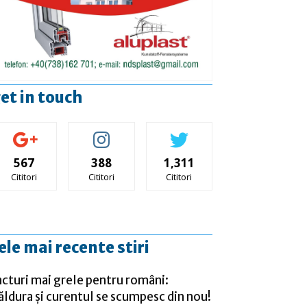
et in touch
567
388
1,311
Cititori
Cititori
Cititori
ele mai recente stiri
acturi mai grele pentru români:
ăldura și curentul se scumpesc din nou!