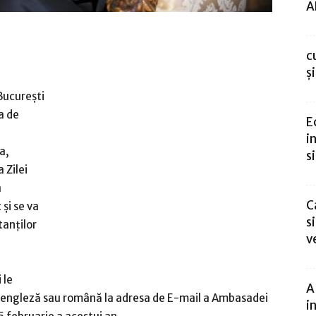
A
c
ș
București
a de
E
i
a,
si
 Zilei
a
C
 și se va
s
tanților
v
 le
A
ba engleză sau română la adresa de E-mail a Ambasadei
i