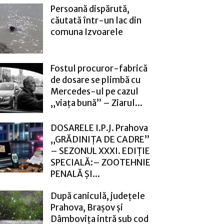
Persoană dispărută,
căutată într-un lac din
comuna Izvoarele
Fostul procuror-fabrică
de dosare se plimbă cu
Mercedes-ul pe cazul
„viața bună” – Ziarul...
DOSARELE I.P.J. Prahova
„GRĂDINIȚA DE CADRE”
– SEZONUL XXXI. EDIȚIE
SPECIALĂ:– ZOOTEHNIE
PENALĂ ȘI...
După caniculă, județele
Prahova, Brașov și
Dâmbovița intră sub cod