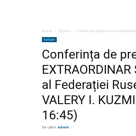
Acasă
Exclusiv
Conferința de presă a Ambasadoru
Exclusiv
Conferința de p
EXTRAORDINAR 
al Federației Rus
VALERY I. KUZMIN
16:45)
De către
admin
-