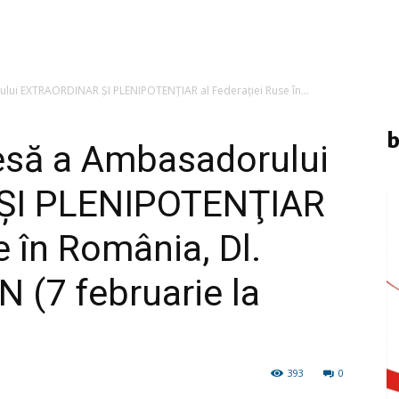
lui EXTRAORDINAR ŞI PLENIPOTENŢIAR al Federației Ruse în...
b
resă a Ambasadorului
ŞI PLENIPOTENŢIAR
e în România, Dl.
 (7 februarie la
393
0