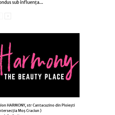
ondus sub influența...
alon HARMONY, str Cantacuzino din Ploiești
ntersecția Moș Craciun )