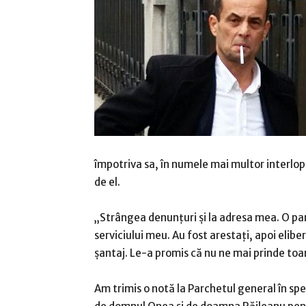
împotriva sa, în numele mai multor interlopi
de el.
„Strângea denunţuri şi la adresa mea. O part
serviciului meu. Au fost arestaţi, apoi eliber
şantaj. Le-a promis că nu ne mai prinde to
Am trimis o notă la Parchetul general în spe