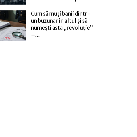
Cum să muți banii dintr-
un buzunar în altul și să
numești asta „revoluție”
–...