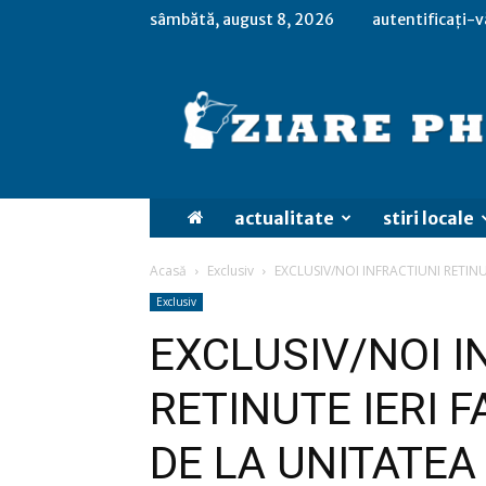
sâmbătă, august 8, 2026
autentificați-v
actualitate
stiri locale
Acasă
Exclusiv
EXCLUSIV/NOI INFRACTIUNI RETINU
Exclusiv
EXCLUSIV/NOI I
RETINUTE IERI 
DE LA UNITATEA 