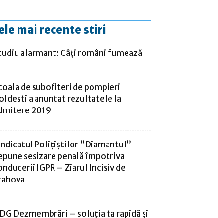
ele mai recente stiri
tudiu alarmant: Câți români fumează
coala de subofiteri de pompieri
oldesti a anuntat rezultatele la
dmitere 2019
indicatul Polițiștilor “Diamantul”
epune sesizare penală împotriva
onducerii IGPR – Ziarul Incisiv de
rahova
DG Dezmembrări – soluția ta rapidă și