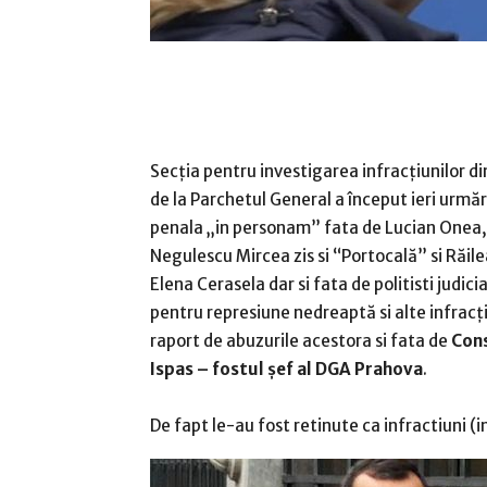
Secția pentru investigarea infracțiunilor din
de la Parchetul General a început ieri urmăr
penala „in personam” fata de Lucian Onea,
Negulescu Mircea zis si “Portocală” si Răil
Elena Cerasela dar si fata de politisti judicia
pentru represiune nedreaptă si alte infracți
raport de abuzurile acestora si fata de
Con
Ispas – fostul șef al DGA Prahova
.
De fapt le-au fost retinute ca infractiuni (i