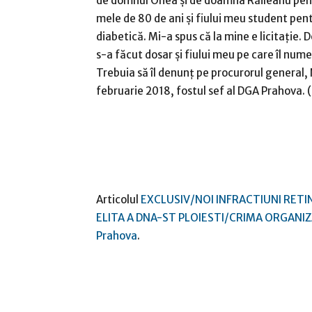
de domnul Onea şi de doamna Răileanu pent
mele de 80 de ani şi fiului meu student pent
diabetică. Mi-a spus că la mine e licitaţie. De
s-a făcut dosar şi fiului meu pe care îl num
Trebuia să îl denunţ pe procurorul general, 
februarie 2018, fostul sef al DGA Prahova. (
Articolul
EXCLUSIV/NOI INFRACTIUNI RETIN
ELITA A DNA-ST PLOIESTI/CRIMA ORGANI
Prahova
.