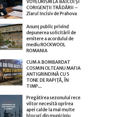
VOYEURISM LA BĂICOI ȘI
CORIGENȚII TRĂDĂRII –
Ziarul Incisiv de Prahova
Anunț public privind
depunerea solicitării de
emitere a acordului de
mediu ROCKWOOL
ROMANIA
CUM A BOMBARDAT
COSMIN OLTEANU MAFIA
ANTIGRINDINĂ CU 5
TONE DE RAPIȚĂ, ÎN
TIMP...
Pregătirea sezonului rece
viitor necesită oprirea
apei calde la mai multe
blocuri din municipiu