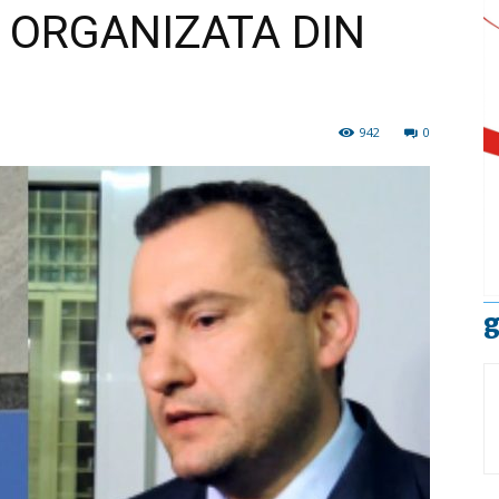
 ORGANIZATA DIN
942
0
g