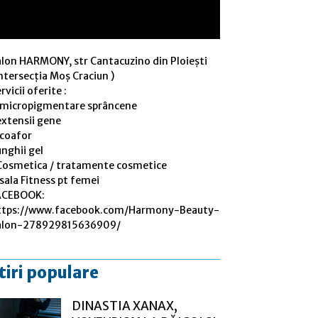
alon HARMONY, str Cantacuzino din Ploiești
ntersecția Moș Craciun )
rvicii oferite :
 micropigmentare sprâncene
extensii gene
 coafor
nghii gel
Cosmetica / tratamente cosmetice
sala Fitness pt femei
ACEBOOK:
ttps://www.facebook.com/Harmony-Beauty-
alon-278929815636909/
tiri populare
DINASTIA XANAX,