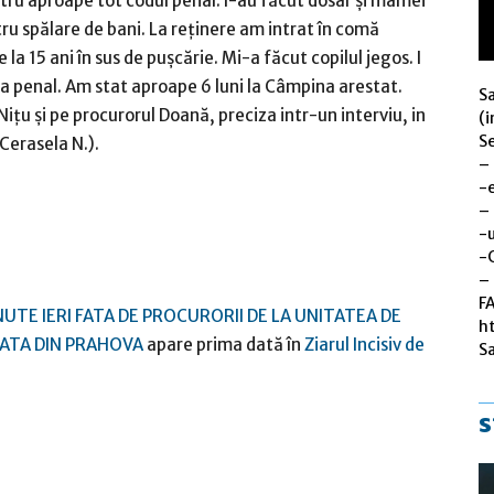
ru aproape tot codul penal. I-au făcut dosar şi mamei
ru spălare de bani. La reţinere am intrat în comă
 la 15 ani în sus de puşcărie. Mi-a făcut copilul jegos. I
ea penal. Am stat aproape 6 luni la Câmpina arestat.
S
Niţu şi pe procurorul Doană, preciza intr-un interviu, in
(i
Se
Cerasela N.).
–
-
–
-u
-
– 
F
UTE IERI FATA DE PROCURORII DE LA UNITATEA DE
h
ZATA DIN PRAHOVA
apare prima dată în
Ziarul Incisiv de
S
s