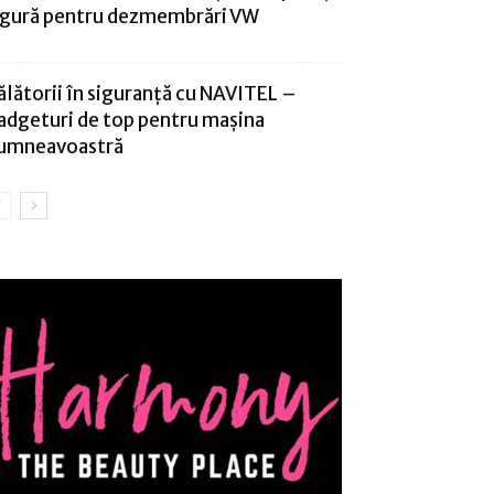
igură pentru dezmembrări VW
ălătorii în siguranță cu NAVITEL –
adgeturi de top pentru mașina
umneavoastră