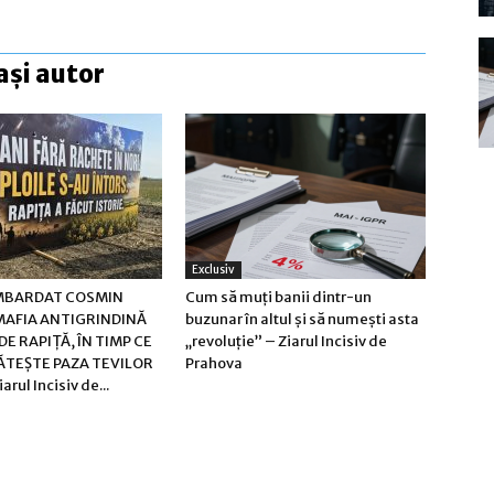
ași autor
Exclusiv
MBARDAT COSMIN
Cum să muți banii dintr-un
AFIA ANTIGRINDINĂ
buzunar în altul și să numești asta
DE RAPIȚĂ, ÎN TIMP CE
„revoluție” – Ziarul Incisiv de
ĂTEȘTE PAZA TEVILOR
Prahova
rul Incisiv de...