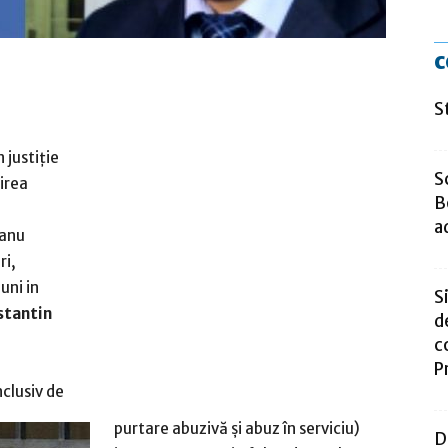
c
S
 justiție
S
irea
B
a
eanu
ri,
uni in
S
stantin
d
c
P
nclusiv de
purtare abuzivă și abuz în serviciu)
D