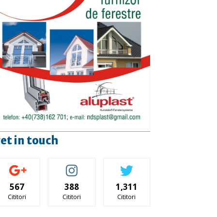
et in touch
567
388
1,311
Cititori
Cititori
Cititori