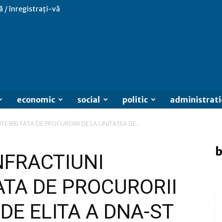
ă / înregistrați-vă
economic
social
politic
administrati
TE IERI FATA DE PROCURORII DE LA UNITATEA DE...
b
NFRACTIUNI
FATA DE PROCURORII
DE ELITA A DNA-ST