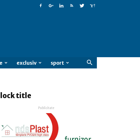
e
exclusiv
sport
lock title
Publicitate