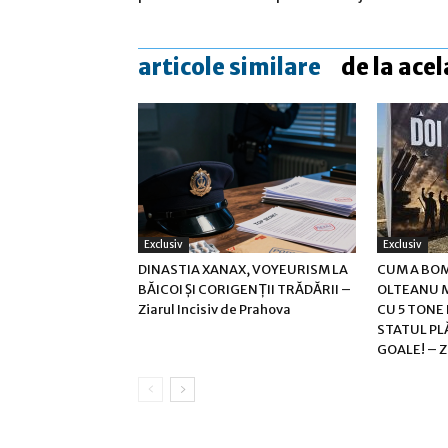
articole similare
de la acel
Exclusiv
Exclusiv
DINASTIA XANAX, VOYEURISM LA
CUM A BO
BĂICOI ȘI CORIGENȚII TRĂDĂRII –
OLTEANU M
Ziarul Incisiv de Prahova
CU 5 TONE 
STATUL PL
GOALE! – Zia