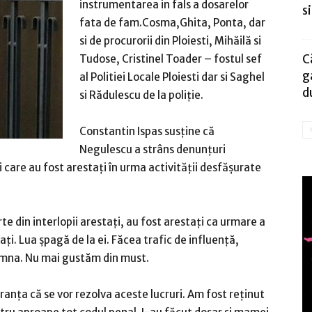
instrumentarea in fals a dosarelor
s
fata de fam.Cosma,Ghita, Ponta, dar
si de procurorii din Ploiesti, Mihăilă si
C
Tudose, Cristinel Toader – fostul sef
g
al Politiei Locale Ploiesti dar si Saghel
d
si Rădulescu de la poliție.
Constantin Ispas susține că
Negulescu a strâns denunțuri
 care au fost arestați în urma activității desfășurate
e din interlopii arestaţi, au fost arestaţi ca urmare a
aţi. Lua şpagă de la ei. Făcea trafic de influenţă,
amna. Nu mai gustăm din must.
ranţa că se vor rezolva aceste lucruri. Am fost reţinut