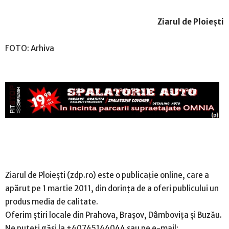
Ziarul de Ploiești
FOTO: Arhiva
Ziarul de Ploiești (zdp.ro) este o publicație online, care a
apărut pe 1 martie 2011, din dorinţa de a oferi publicului un
produs media de calitate.
Oferim ştiri locale din Prahova, Brașov, Dâmbovița și Buzău.
Ne puteți găsi la +40745144044 sau pe e-mail: