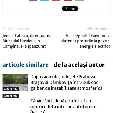
Articolul precedent
Articolul următor
Jenica Tabacu, directoarea
Vin alegerile ! Guvernul a
Muzeului Hasdeu din
plafonat preturile la gaze si
Campina, s-a spanzurat
energie electrica
articole similare
de la același autor
După caniculă, județele Prahova,
Brașov și Dâmbovița intră sub cod
galben de instabilitate atmosferică
Actualitate
Actualitate
Tânăr rănit, după ce a intrat cu
motocicleta într-un autoturism
(FOTO)