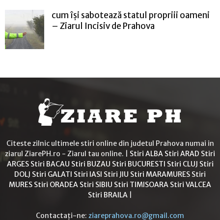
cum își sabotează statul propriii oameni
– Ziarul Incisiv de Prahova
Citeste zilnic ultimele stiri online din judetul Prahova numai in
ziarul ZiarePH.ro - Ziarul tau online. |
Stiri ALBA
Stiri ARAD
Stiri
ARGES
Stiri BACAU
Stiri BUZAU
Stiri BUCURESTI
Stiri CLUJ
Stiri
DOLJ
Stiri GALATI
Stiri IASI
Stiri JIU
Stiri MARAMURES
Stiri
MURES
Stiri ORADEA
Stiri SIBIU
Stiri TIMISOARA
Stiri VALCEA
Stiri BRAILA
|
Contactați-ne:
ziareprahova.ro@gmail.com