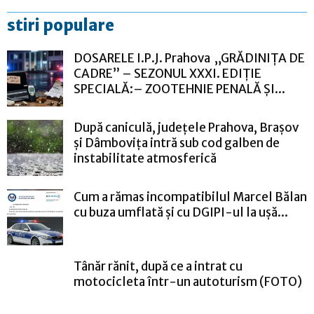
stiri populare
DOSARELE I.P.J. Prahova „GRĂDINIȚA DE
CADRE” – SEZONUL XXXI. EDIȚIE
SPECIALĂ:– ZOOTEHNIE PENALĂ ȘI...
După caniculă, județele Prahova, Brașov
și Dâmbovița intră sub cod galben de
instabilitate atmosferică
Cum a rămas incompatibilul Marcel Bălan
cu buza umflată și cu DGIPI-ul la ușă...
Tânăr rănit, după ce a intrat cu
motocicleta într-un autoturism (FOTO)