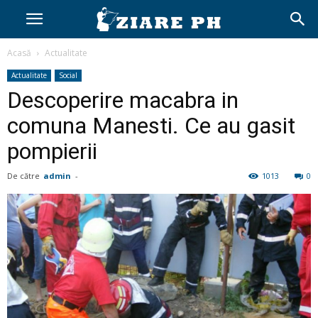
Acasă
Actualitate
Actualitate
Social
Descoperire macabra in
comuna Manesti. Ce au gasit
pompierii
De către
admin
-
1013
0