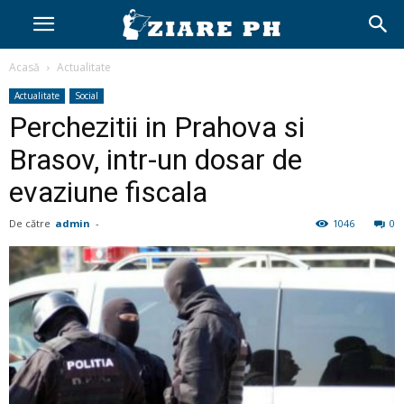
Acasă
Actualitate
Actualitate
Social
Perchezitii in Prahova si
Brasov, intr-un dosar de
evaziune fiscala
De către
admin
-
1046
0