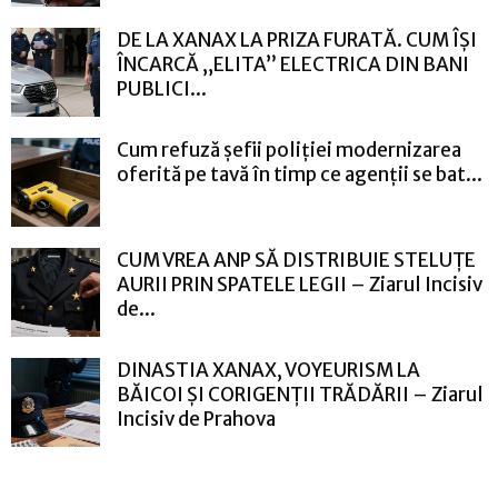
DE LA XANAX LA PRIZA FURATĂ. CUM ÎȘI
ÎNCARCĂ „ELITA” ELECTRICA DIN BANI
PUBLICI...
Cum refuză șefii poliției modernizarea
oferită pe tavă în timp ce agenții se bat...
CUM VREA ANP SĂ DISTRIBUIE STELUȚE
AURII PRIN SPATELE LEGII – Ziarul Incisiv
de...
DINASTIA XANAX, VOYEURISM LA
BĂICOI ȘI CORIGENȚII TRĂDĂRII – Ziarul
Incisiv de Prahova