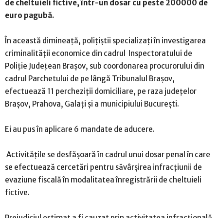
de cheltuieli fictive, într-un dosar cu peste 200000 de
euro pagubă.
În această dimineață,
poliţiştii specializați în investigarea
criminalității economice din cadrul Inspectoratului de
Poliţie Judeţean Brașov, sub coordonarea procurorului din
cadrul Parchetului de pe lângă Tribunalul Brașov,
efectuează 11 percheziții domiciliare, pe raza județelor
Brașov, Prahova, Galați și a municipiului București.
Ei au pus în aplicare 6 mandate de aducere.
Activitățile se desfășoară în cadrul unui dosar penal în care
se efectuează cercetări pentru săvârșirea infracțiunii de
evaziune fiscală în modalitatea înregistrării de cheltuieli
fictive.
Prejudiciul estimat a fi cauzat prin activitatea infracțională