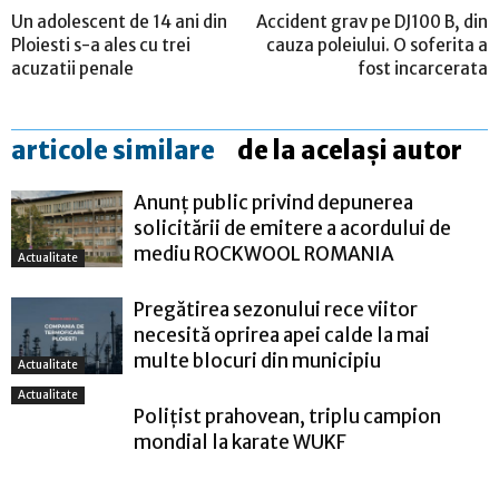
Un adolescent de 14 ani din
Accident grav pe DJ100 B, din
Ploiesti s-a ales cu trei
cauza poleiului. O soferita a
acuzatii penale
fost incarcerata
articole similare
de la același autor
Anunț public privind depunerea
solicitării de emitere a acordului de
mediu ROCKWOOL ROMANIA
Actualitate
Pregătirea sezonului rece viitor
necesită oprirea apei calde la mai
multe blocuri din municipiu
Actualitate
Actualitate
Polițist prahovean, triplu campion
mondial la karate WUKF