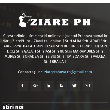
Citeste zilnic ultimele stiri online din judetul Prahova numai in
ziarul ZiarePH.ro - Ziarul tau online. |
Stiri ALBA
Stiri ARAD
Stiri
ARGES
Stiri BACAU
Stiri BUZAU
Stiri BUCURESTI
Stiri CLUJ
Stiri
DOLJ
Stiri GALATI
Stiri IASI
Stiri JIU
Stiri MARAMURES
Stiri
MURES
Stiri ORADEA
Stiri SIBIU
Stiri TIMISOARA
Stiri VALCEA
Stiri BRAILA
|
Contactați-ne:
ziareprahova.ro@gmail.com
stiri noi