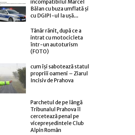
incompatibilul Marcel
Bălan cu buza umflată și
cu DGIPI-ul la ușă...
Tânăr rănit, după ce a
intrat cu motocicleta
într-un autoturism
(FOTO)
cum își sabotează statul
propriii oameni – Ziarul
Incisiv de Prahova
Parchetul de pe lângă
Tribunalul Prahova îl
cercetează penal pe
vicepreședintele Club
Alpin Român