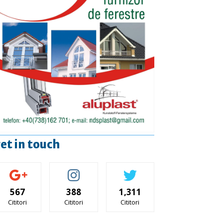
et in touch
567
388
1,311
Cititori
Cititori
Cititori