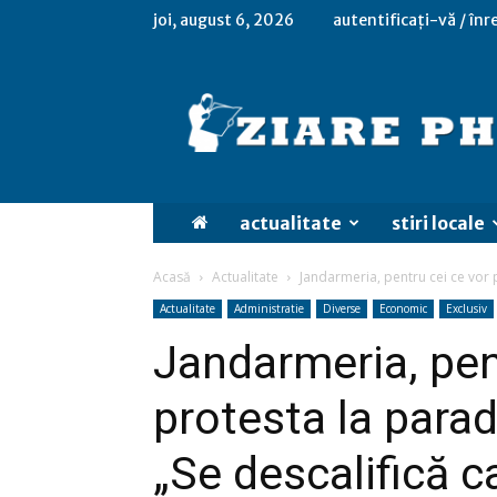
joi, august 6, 2026
autentificați-vă / înr
actualitate
stiri locale
Acasă
Actualitate
Jandarmeria, pentru cei ce vor 
Actualitate
Administratie
Diverse
Economic
Exclusiv
Jandarmeria, pen
protesta la para
„Se descalifică c