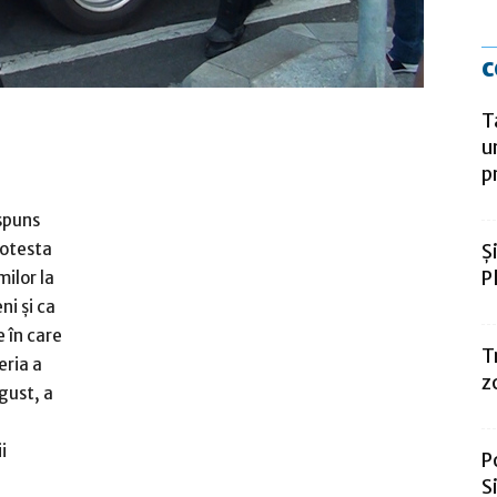
c
T
u
p
spuns
rotesta
Ș
P
ilor la
ni şi ca
e în care
T
eria a
z
gust, a
i
P
S