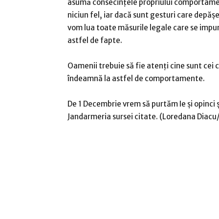
asumă consecinţele propriului comportamen
niciun fel, iar dacă sunt gesturi care depă
vom lua toate măsurile legale care se impun 
astfel de fapte.
Oamenii trebuie să fie atenţi cine sunt cei 
îndeamnă la astfel de comportamente.
De 1 Decembrie vrem să purtăm Ie şi opinci ş
Jandarmeria sursei citate. (Loredana Dia