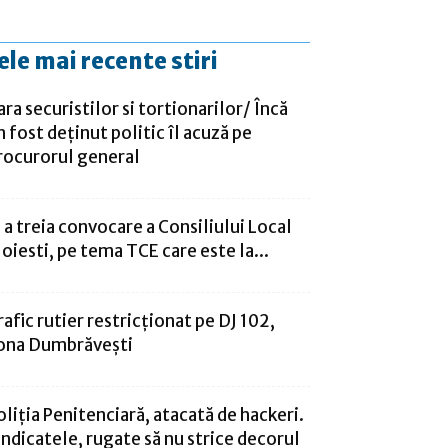
ele mai recente stiri
ara securistilor si tortionarilor/ Încă
n fost deţinut politic îl acuză pe
rocurorul general
i a treia convocare a Consiliului Local
loiesti, pe tema TCE care este la...
rafic rutier restricționat pe DJ 102,
ona Dumbrăvești
oliția Penitenciară, atacată de hackeri.
indicatele, rugate să nu strice decorul