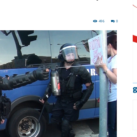
496
0
g