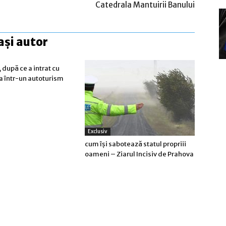
Catedrala Mantuirii Banului
ași autor
 după ce a intrat cu
a într-un autoturism
Exclusiv
cum își sabotează statul propriii
oameni – Ziarul Incisiv de Prahova