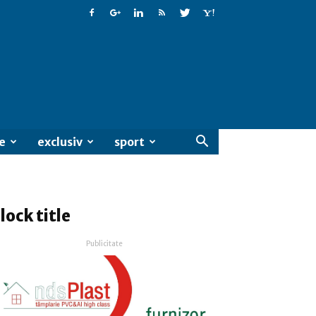
e
exclusiv
sport
lock title
Publicitate