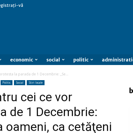
egistrați-vă
economic
social
politic
administrati
protesta la parada de 1 Decembrie: „Se...
Politic
Social
Stiri locale
b
tru cei ce vor
da de 1 Decembrie:
a oameni, ca cetăţeni