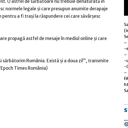
t. O astfel de sărbătoare nu trebuie denaturată în
şesc normele legale şi care presupun anumite derapaje
pentru a fi traşi la răspundere cei care săvârşesc
S
(i
Se
care propagă astfel de mesaje în mediul online şi care
–
-
–
-u
i sărbătorim România. Există şi a doua zi!”, transmite
-
cu/Epoch Times România)
– 
F
h
S
s