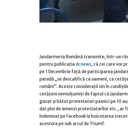
Jandarmeria Română transmite, într-un ră
pentru publicaţia
dcnews
, că cei care vor p
pe 1 Decembrie faţă de participarea jandarm
paradă „se descalifică ca oameni, ca cetăţe
români”. Aceste consideraţii vin în condiţiil
cetăţeni nemulţumiţi de faptul că Jandarm
gazat şi bătut protestatari pasnici pe 10 au
dat ploi de amenzi protestatarilor etc., ar fi
îndemnat pe Facebook la boicotarea treceri
acestora pe sub arcul de Triumf.