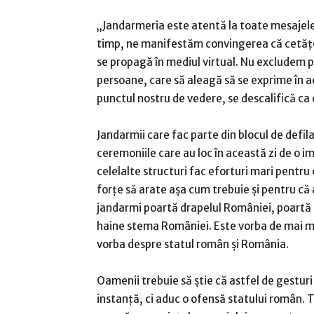
„Jandarmeria este atentă la toate mesajele c
timp, ne manifestăm convingerea că cetăţen
se propagă în mediul virtual. Nu excludem p
persoane, care să aleagă să se exprime în a
punctul nostru de vedere, se descalifică ca
Jandarmii care fac parte din blocul de defi
ceremoniile care au loc în această zi de o im
celelalte structuri fac eforturi mari pentr
forţe să arate aşa cum trebuie şi pentru că 
jandarmi poartă drapelul României, poartă dr
haine stema României. Este vorba de mai mul
vorba despre statul român şi România.
Oamenii trebuie să ştie că astfel de gestu
instanţă, ci aduc o ofensă statului român. To