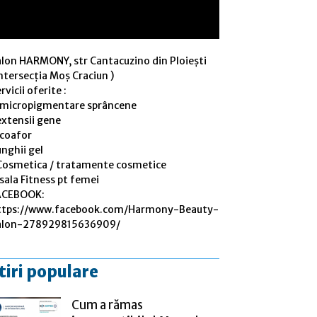
alon HARMONY, str Cantacuzino din Ploiești
ntersecția Moș Craciun )
rvicii oferite :
 micropigmentare sprâncene
extensii gene
 coafor
nghii gel
Cosmetica / tratamente cosmetice
sala Fitness pt femei
ACEBOOK:
ttps://www.facebook.com/Harmony-Beauty-
alon-278929815636909/
tiri populare
Cum a rămas