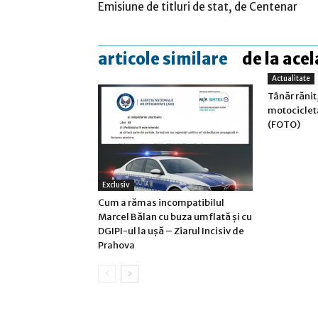
Emisiune de titluri de stat, de Centenar
articole similare
de la acel
Actualitate
Tânăr rănit,
motociclet
(FOTO)
Exclusiv
Cum a rămas incompatibilul
Marcel Bălan cu buza umflată și cu
DGIPI-ul la ușă – Ziarul Incisiv de
Prahova