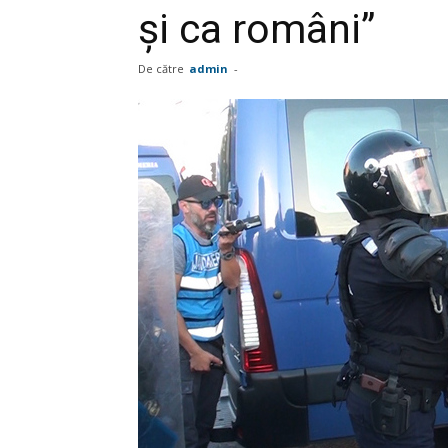
şi ca români”
De către
admin
-