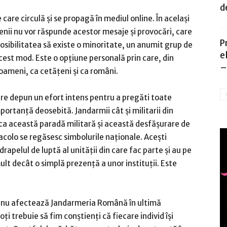
d
are circulă şi se propagă în mediul online. În acelaşi
ii nu vor răspunde acestor mesaje şi provocări, care
P
osibilitatea să existe o minoritate, un anumit grup de
e
cest mod. Este o opţiune personală prin care, din
–
 oameni, ca cetăţeni şi ca români.
lare depun un efort intens pentru a pregăti toate
portanţă deosebită. Jandarmii cât şi militarii din
u ca această paradă militară şi această desfăşurare de
acolo se regăsesc simbolurile naţionale. Aceşti
apelul de luptă al unităţii din care fac parte şi au pe
t decât o simplă prezenţă a unor instituţii. Este
ri nu afectează Jandarmeria Română în ultimă
ţi trebuie să fim conştienţi că fiecare individ îşi