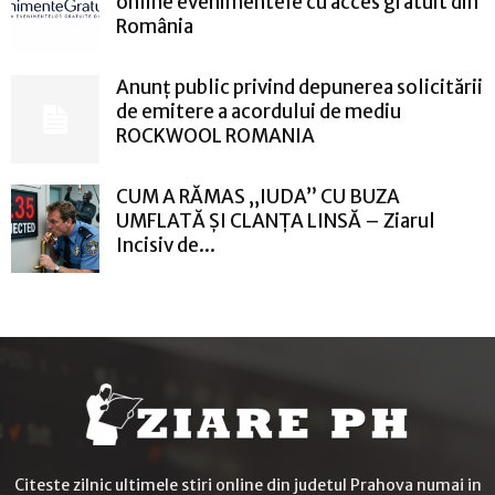
online evenimentele cu acces gratuit din
România
Anunț public privind depunerea solicitării
de emitere a acordului de mediu
ROCKWOOL ROMANIA
CUM A RĂMAS „IUDA” CU BUZA
UMFLATĂ ȘI CLANȚA LINSĂ – Ziarul
Incisiv de...
Citeste zilnic ultimele stiri online din judetul Prahova numai in