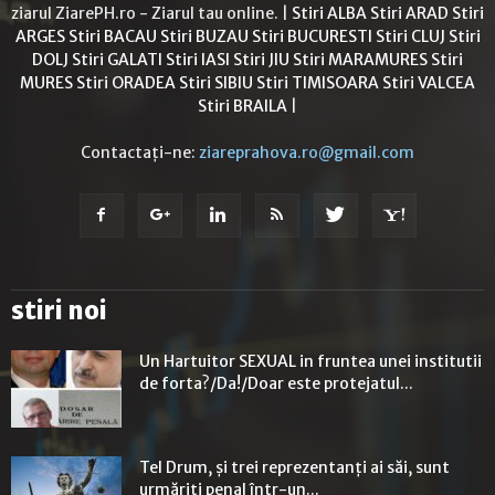
ziarul ZiarePH.ro - Ziarul tau online. |
Stiri ALBA
Stiri ARAD
Stiri
ARGES
Stiri BACAU
Stiri BUZAU
Stiri BUCURESTI
Stiri CLUJ
Stiri
DOLJ
Stiri GALATI
Stiri IASI
Stiri JIU
Stiri MARAMURES
Stiri
MURES
Stiri ORADEA
Stiri SIBIU
Stiri TIMISOARA
Stiri VALCEA
Stiri BRAILA
|
Contactați-ne:
ziareprahova.ro@gmail.com
stiri noi
Un Hartuitor SEXUAL in fruntea unei institutii
de forta?/Da!/Doar este protejatul...
Tel Drum, şi trei reprezentanţi ai săi, sunt
urmăriţi penal într-un...