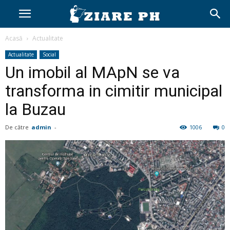
Acasă
Actualitate
Actualitate
Social
Un imobil al MApN se va
transforma in cimitir municipal
la Buzau
De către
admin
-
1006
0