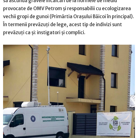
să ascundă gravele încălcări de la normele de mediu
provocate de OMV Petrom și responsabilii cu ecologizarea
vechii gropi de gunoi (Primărtia Orașului Băicoi în principal).
În termenii prevăzuți de lege, acest tip de indivizi sunt
prevăzuți ca și: instigatori și complici.