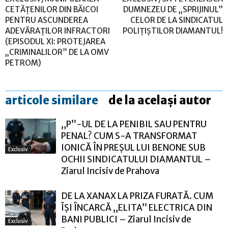
CETĂȚENILOR DIN BĂICOI
DUMNEZEU DE „SPRIJINUL”
PENTRU ASCUNDEREA
CELOR DE LA SINDICATUL
ADEVĂRAȚILOR INFRACTORI
POLIȚIȘTILOR DIAMANTUL!
(EPISODUL XI: PROTEJAREA
„CRIMINALILOR” DE LA OMV
PETROM)
articole similare
de la același autor
„P”-UL DE LA PENIBIL SAU PENTRU
PENAL? CUM S-A TRANSFORMAT
IONICĂ ÎN PREȘUL LUI BENONE SUB
Exclusiv
OCHII SINDICATULUI DIAMANTUL –
Ziarul Incisiv de Prahova
DE LA XANAX LA PRIZA FURATĂ. CUM
ÎȘI ÎNCARCĂ „ELITA” ELECTRICA DIN
BANI PUBLICI – Ziarul Incisiv de
Exclusiv