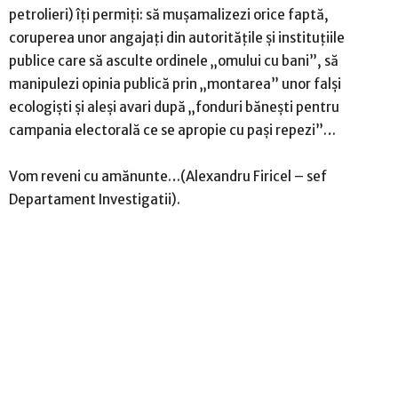
petrolieri) îți permiți: să mușamalizezi orice faptă,
coruperea unor angajați din autoritățile și instituțiile
publice care să asculte ordinele „omului cu bani”, să
manipulezi opinia publică prin „montarea” unor falși
ecologiști și aleși avari după „fonduri bănești pentru
campania electorală ce se apropie cu pași repezi”…
Vom reveni cu amănunte…(Alexandru Firicel – sef
Departament Investigatii).