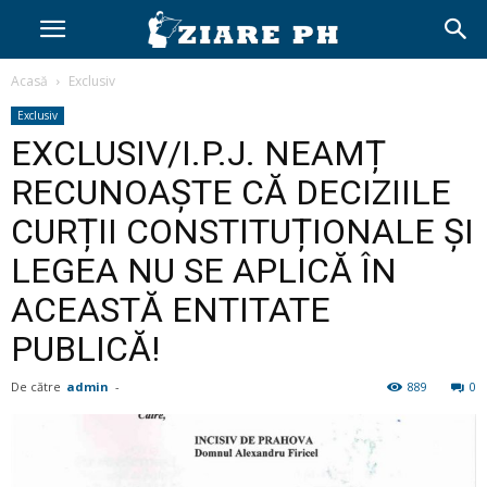
Acasă
Exclusiv
Exclusiv
EXCLUSIV/I.P.J. NEAMȚ
RECUNOAȘTE CĂ DECIZIILE
CURȚII CONSTITUȚIONALE ȘI
LEGEA NU SE APLICĂ ÎN
ACEASTĂ ENTITATE
PUBLICĂ!
De către
admin
-
889
0