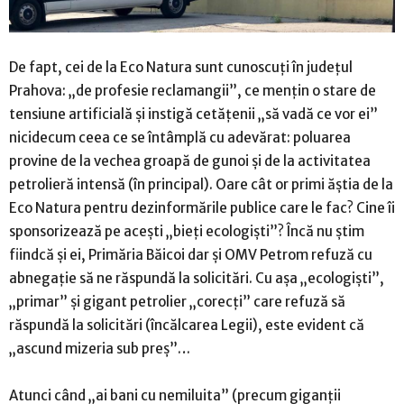
De fapt, cei de la Eco Natura sunt cunoscuți în județul
Prahova: „de profesie reclamangii”, ce mențin o stare de
tensiune artificială și instigă cetățenii „să vadă ce vor ei”
nicidecum ceea ce se întâmplă cu adevărat: poluarea
provine de la vechea groapă de gunoi și de la activitatea
petrolieră intensă (în principal). Oare cât or primi ăștia de la
Eco Natura pentru dezinformările publice care le fac? Cine îi
sponsorizează pe acești „bieți ecologiști”? Încă nu știm
fiindcă și ei, Primăria Băicoi dar și OMV Petrom refuză cu
abnegație să ne răspundă la solicitări. Cu așa „ecologiști”,
„primar” și gigant petrolier „corecți” care refuză să
răspundă la solicitări (încălcarea Legii), este evident că
„ascund mizeria sub preș”…
Atunci când „ai bani cu nemiluita” (precum giganții