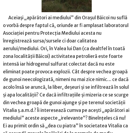
Aceiași „apărători ai mediului” din Orașul Băicoi nu suflă
o vorbă despre faptul că, oriunde ar fi amplasat laboratorul
Asociației pentru Protecția Mediului acesta nu
înregistrează sursa/sursele ci doar calitatea
aerului/mediului. Ori, în Valea lui Dan (ca dealtfel în toată
zona localității Băicoi) activitatea petrolieră este foarte
intensă iar hidrogenul sulfurat colectat dacă nu este
eliminat poate provoca explozii. Cât despre vechea groapă
de gunoi neecologizată, nimeni nu mai zice nimic… ce dacă
acolo însă se aruncă, la liber, deșeuri și se infiltrează în solul
și apa localității? Ce dacă infiltrațiile și mizeria ce se scurge
din vechea groapă de gunoi ajunge și pe terenul societății
Vitalia ș.a.m.d.? Îi interesează cumva pe acești „apărători ai
mediului” aceste aspecte „irelevante”? Bineînțeles că nu!
Ei au primit ordin să „dea cu piatra” în societatea Vitalia ca