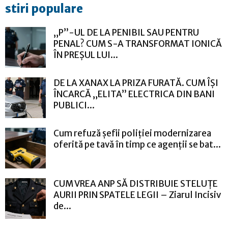
stiri populare
„P”-UL DE LA PENIBIL SAU PENTRU
PENAL? CUM S-A TRANSFORMAT IONICĂ
ÎN PREȘUL LUI...
DE LA XANAX LA PRIZA FURATĂ. CUM ÎȘI
ÎNCARCĂ „ELITA” ELECTRICA DIN BANI
PUBLICI...
Cum refuză șefii poliției modernizarea
oferită pe tavă în timp ce agenții se bat...
CUM VREA ANP SĂ DISTRIBUIE STELUȚE
AURII PRIN SPATELE LEGII – Ziarul Incisiv
de...