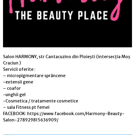
Salon HARMONY, str Cantacuzino din Ploiești (intersecția Moș
Craciun )
Servicii oferite :
– micropigmentare sprâncene
-extensii gene
– coafor
-unghii gel
-Cosmetica / tratamente cosmetice
– sala Fitness pt femei
FACEBOOK: https://www.facebook.com/Harmony-Beauty-
Salon-278929815636909/