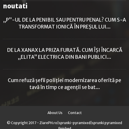
noutati
„P”-UL DE LA PENIBIL SAU PENTRU PENAL? CUM S-A
TRANSFORMAT IONICĂ ÎN PREȘUL LUI...
DE LA XANAX LA PRIZA FURATĂ. CUM ÎȘI ÎNCARCĂ
„ELITA” ELECTRICA DIN BANI PUBLICI...
Cum refuză șefii poliției modernizarea oferită pe
tavă în timp ce agenții se bat...
About Us
Contact
© Copyright 2017 - ZiarePH.ro|
sprunki-pyramixed
|
sprunki pyramixed
finished