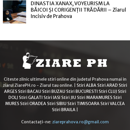
DINASTIA XANAX, VOYEURISM LA
BĂICOI ȘI CORIGENȚII TRĂDĂRII – Ziarul
Incisiv de Prahova
Citeste zilnic ultimele stiri online din judetul Prahova numai in
ziarul ZiarePH.ro - Ziarul tau online. |
Stiri ALBA
Stiri ARAD
Stiri
ARGES
Stiri BACAU
Stiri BUZAU
Stiri BUCURESTI
Stiri CLUJ
Stiri
DOLJ
Stiri GALATI
Stiri IASI
Stiri JIU
Stiri MARAMURES
Stiri
MURES
Stiri ORADEA
Stiri SIBIU
Stiri TIMISOARA
Stiri VALCEA
Stiri BRAILA
|
Contactați-ne:
ziareprahova.ro@gmail.com