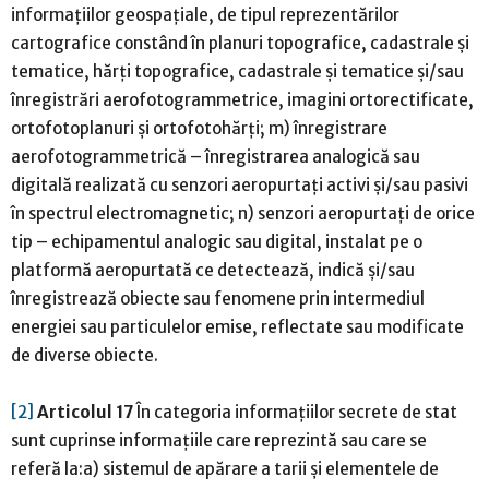
informaţiilor geospaţiale, de tipul reprezentărilor
cartografice constând în planuri topografice, cadastrale şi
tematice, hărţi topografice, cadastrale şi tematice şi/sau
înregistrări aerofotogrammetrice, imagini ortorectificate,
ortofotoplanuri şi ortofotohărţi; m) înregistrare
aerofotogrammetrică – înregistrarea analogică sau
digitală realizată cu senzori aeropurtaţi activi şi/sau pasivi
în spectrul electromagnetic; n) senzori aeropurtaţi de orice
tip – echipamentul analogic sau digital, instalat pe o
platformă aeropurtată ce detectează, indică şi/sau
înregistrează obiecte sau fenomene prin intermediul
energiei sau particulelor emise, reflectate sau modificate
de diverse obiecte.
[2]
Articolul 17
În categoria informaţiilor secrete de stat
sunt cuprinse informaţiile care reprezintă sau care se
referă la:a) sistemul de apărare a tarii şi elementele de