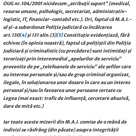
OUG nr.104/2001 nicidecum „atribuții suport” (medical,
resurse umane, psihologic, secretariat, administrativ-
logistic, IT, financiar-contabil etc.). Ori, faptul că M.A.I.-
ul și-a subordonat Poliția judiciară cu încălcarea
art.130
[4]
și 131 alin.(3)
[5]
Constituție evidențiază, fără
echivoc (în opinia noastră), faptul că polițiștii din Poliția
Judiciară și criminalistic (cu precădere) sunt intimidați și
terorizați prin interemediul „apelurilor de serviciu”
provenite de pe „telefoanele de serviciu” ale șefilor care
au interese personale și/sau de grup criminal organizat,
ilegale, în soluționarea unor dosare în care au un interes
personal și/sau în favoarea unor persoane certate cu
Legea (mai exact: trafic de influență, cercetare abuzivă,
dare de mită etc.)
Iar toate aceste mizerii din M.A.I. comise de o mână de
indivizi se răsfrâng (din păcate) asupra integrității