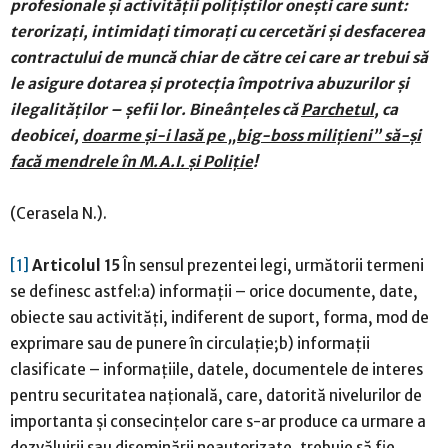
profesionale și activității polițiștilor onești care sunt:
terorizați, intimidați timorați cu cercetări și desfacerea
contractului de muncă chiar de către cei care ar trebui să
le asigure dotarea și protecția împotriva abuzurilor și
ilegalităților – șefii lor. Bineânțeles că
Parchetul
, ca
deobicei,
doarme și-i lasă pe „big-boss milițieni” să-și
facă mendrele în M.A.I. și Poliție
!
(Cerasela N.).
[1]
Articolul 15
În sensul prezentei legi, următorii termeni
se definesc astfel:a) informaţii – orice documente, date,
obiecte sau activităţi, indiferent de suport, forma, mod de
exprimare sau de punere în circulaţie;b) informaţii
clasificate – informaţiile, datele, documentele de interes
pentru securitatea naţională, care, datorită nivelurilor de
importanta şi consecinţelor care s-ar produce ca urmare a
dezvăluirii sau diseminării neautorizate, trebuie să fie