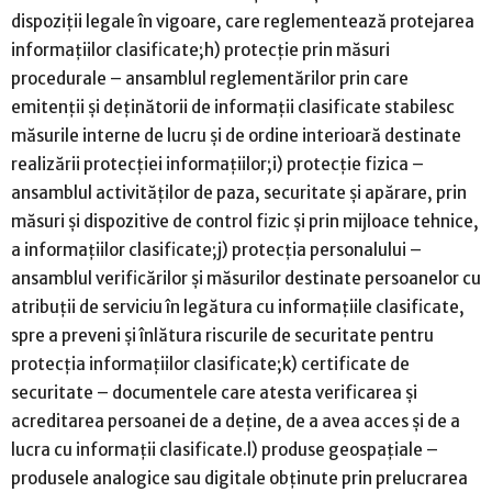
dispoziţii legale în vigoare, care reglementează protejarea
informaţiilor clasificate;h) protecţie prin măsuri
procedurale – ansamblul reglementărilor prin care
emitenţii şi deţinătorii de informaţii clasificate stabilesc
măsurile interne de lucru şi de ordine interioară destinate
realizării protecţiei informaţiilor;i) protecţie fizica –
ansamblul activităţilor de paza, securitate şi apărare, prin
măsuri şi dispozitive de control fizic şi prin mijloace tehnice,
a informaţiilor clasificate;j) protecţia personalului –
ansamblul verificărilor şi măsurilor destinate persoanelor cu
atribuţii de serviciu în legătura cu informaţiile clasificate,
spre a preveni şi înlătura riscurile de securitate pentru
protecţia informaţiilor clasificate;k) certificate de
securitate – documentele care atesta verificarea şi
acreditarea persoanei de a deţine, de a avea acces şi de a
lucra cu informaţii clasificate.l) produse geospaţiale –
produsele analogice sau digitale obţinute prin prelucrarea