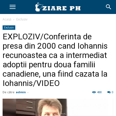
Acasă
Exclusiv
Exclusiv
EXPLOZIV/Conferinta de
presa din 2000 cand Iohannis
recunoastea ca a intermediat
adoptii pentru doua familii
canadiene, una fiind cazata la
Iohannis/VIDEO
De către
admin
-
488
0