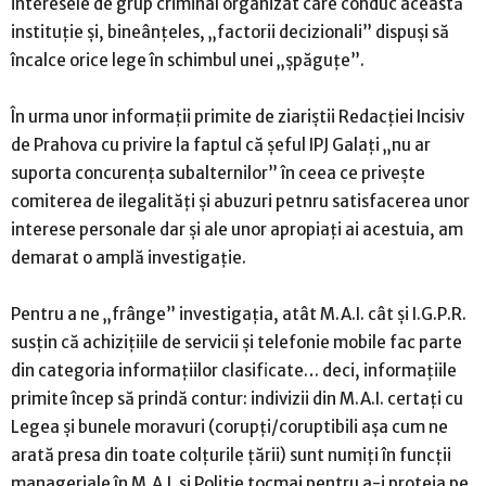
interesele de grup criminal organizat care conduc această
instituție și, bineânțeles, „factorii decizionali” dispuși să
încalce orice lege în schimbul unei „șpăguțe”.
În urma unor informații primite de ziariștii Redacției Incisiv
de Prahova cu privire la faptul că șeful IPJ Galați „nu ar
suporta concurența subalternilor” în ceea ce privește
comiterea de ilegalități și abuzuri petnru satisfacerea unor
interese personale dar și ale unor apropiați ai acestuia, am
demarat o amplă investigație.
Pentru a ne „frânge” investigația, atât M.A.I. cât și I.G.P.R.
susțin că achizițiile de servicii și telefonie mobile fac parte
din categoria informațiilor clasificate… deci, informațiile
primite încep să prindă contur: indivizii din M.A.I. certați cu
Legea și bunele moravuri (corupți/coruptibili așa cum ne
arată presa din toate colțurile țării) sunt numiți în funcții
manageriale în M.A.I. și Poliție tocmai pentru a-i proteja pe