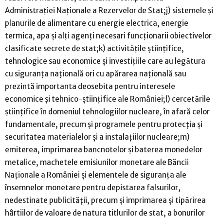
Administraţiei Naţionale a Rezervelor de Stat;j) sistemele şi
planurile de alimentare cu energie electrica, energie
termica, apa şi alţi agenţi necesari funcţionarii obiectivelor
clasificate secrete de stat;k) activităţile ştiinţifice,
tehnologice sau economice şi investiţiile care au legătura
cu siguranţa naţională ori cu apărarea naţională sau
prezintă importanta deosebita pentru interesele
economice şi tehnico-ştiinţifice ale României;l) cercetările
ştiinţifice în domeniul tehnologiilor nucleare, în afară celor
fundamentale, precum şi programele pentru protecţia şi
securitatea materialelor şi a instalaţiilor nucleare;m)
emiterea, imprimarea bancnotelor şi baterea monedelor
metalice, machetele emisiunilor monetare ale Băncii
Naţionale a României şi elementele de siguranţa ale
însemnelor monetare pentru depistarea falsurilor,
nedestinate publicităţii, precum şi imprimarea şi tipărirea
hârtiilor de valoare de natura titlurilor de stat, a bonurilor