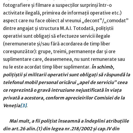
fotografiere și filmare a suspecților surprinși într-o
activitate ilegală, primirea de informații operative etc.)
aspect care nu face obiect al vreunui „decont”/„comodat”
dintre angajat și structura M.A.I. Totodată, polițiștii
operativi sunt obligați să efectueze servicii ilegale
(neremunerate și/sau fără acordarea de timp liber
corespunzător): grupe, treimi, permanențe dar și ore
suplimentare care, deasemenea, nu sunt remunerate sau
nu le este acordat timp liber suplimentar.
În schimb,
polițiștii și militarii operativi sunt obligați să răspundă la
telefonul mobil personal oricărui „apel de serviciu” ceea
ce reprezintă o gravă intruziune nejustificată în viața
privată a acestora, conform aprecieirilor Comisiei de la
Veneția
[3]
.
Mai mult, a fii polițist înseamnă a îndeplini atribuțiile
din art.26 alin.(1) din legea nr.218/2002 și cap.IV din