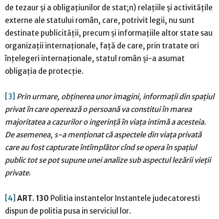
de tezaur şi a obligaţiunilor de stat;n) relaţiile şi activităţile
externe ale statului român, care, potrivit legii, nu sunt
destinate publicităţii, precum şi informaţiile altor state sau
organizaţii internaţionale, faţă de care, prin tratate ori
înţelegeri internaţionale, statul român şi-a asumat
obligaţia de protecţie.
[3]
Prin urmare, obținerea unor imagini, informații din spațiul
privat în care operează o persoană va constitui în marea
majoritatea a cazurilor o ingerință în viața intimă a acesteia.
De asemenea, s-a menționat că aspectele din viața privată
care au fost capturate întîmplător cînd se opera în spațiul
public tot se pot supune unei analize sub aspectul lezării vieții
private
.
[4]
ART. 130
Politia instantelor Instantele judecatoresti
dispun de politia pusa in serviciul lor.