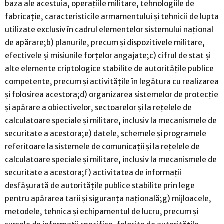
baza ale acestuia, operaţiile militare, tehnologiile de
fabricaţie, caracteristicile armamentului şi tehnicii de lupta
utilizate exclusiv în cadrul elementelor sistemului naţional
de apărare;b) planurile, precum şi dispozitivele militare,
efectivele şi misiunile forţelor angajate;c) cifrul de stat şi
alte elemente criptologice stabilite de autorităţile publice
competente, precum şi activităţile în legătura cu realizarea
şi folosirea acestora;d) organizarea sistemelor de protecţie
şi apărare a obiectivelor, sectoarelor şi la reţelele de
calculatoare speciale şi militare, inclusiv la mecanismele de
securitate a acestora;e) datele, schemele şi programele
referitoare la sistemele de comunicaţii şi la reţelele de
calculatoare speciale şi militare, inclusiv la mecanismele de
securitate a acestora;f) activitatea de informaţii
desfăşurată de autorităţile publice stabilite prin lege
pentru apărarea tarii şi siguranţa naţională;g) mijloacele,
metodele, tehnica şi echipamentul de lucru, precum şi