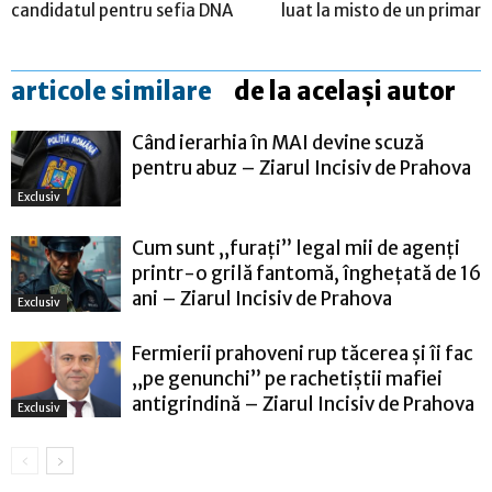
candidatul pentru sefia DNA
luat la misto de un primar
articole similare
de la același autor
Când ierarhia în MAI devine scuză
pentru abuz – Ziarul Incisiv de Prahova
Exclusiv
Cum sunt „furați” legal mii de agenți
printr-o grilă fantomă, înghețată de 16
ani – Ziarul Incisiv de Prahova
Exclusiv
Fermierii prahoveni rup tăcerea și îi fac
„pe genunchi” pe rachetiștii mafiei
antigrindină – Ziarul Incisiv de Prahova
Exclusiv