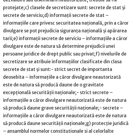
protejate;c) clasele de secretizare sunt: secrete de stat şi
secrete de serviciu;d) informaţii secrete de stat –
informaţiile care privesc securitatea naţională, prin a căror
divulgare se pot prejudicia siguranţa naţională şi apărarea
tarii;e) informaţii secrete de serviciu – informaţiile a căror
divulgare este de natura să determine prejudicii unei
persoane juridice de drept public sau privat;f) nivelurile de
secretizare se atribuie informaţiilor clasificate din clasa
secrete de stat şi sunt:- strict secret de importanta
deosebita – informaţiile a căror divulgare neautorizată
este de natura să producă daune de o gravitate
excepţională securităţii naţionale;- strict secrete –
informaţiile a căror divulgare neautorizată este de natura
să producă daune grave securităţii naţionale;- secrete –
informaţiile a căror divulgare neautorizată este de natura
să producă daune securităţii naţionale;g) protecţie juridică
– ansamblul normelor constituţionale şi al celorlalte