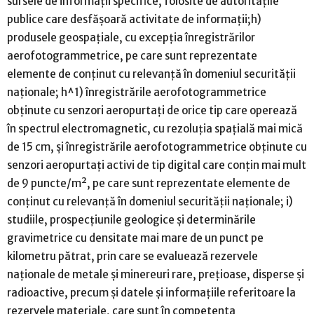
sursele de informaţii specifice, folosite de autorităţile
publice care desfăşoară activitate de informaţii;h)
produsele geospaţiale, cu excepţia înregistrărilor
aerofotogrammetrice, pe care sunt reprezentate
elemente de conţinut cu relevanţă în domeniul securităţii
naţionale; h^1) înregistrările aerofotogrammetrice
obţinute cu senzori aeropurtaţi de orice tip care operează
în spectrul electromagnetic, cu rezoluţia spaţială mai mică
de 15 cm, şi înregistrările aerofotogrammetrice obţinute cu
senzori aeropurtaţi activi de tip digital care conţin mai mult
de 9 puncte/m², pe care sunt reprezentate elemente de
conţinut cu relevanţă în domeniul securităţii naţionale; i)
studiile, prospecţiunile geologice şi determinările
gravimetrice cu densitate mai mare de un punct pe
kilometru pătrat, prin care se evaluează rezervele
naţionale de metale şi minereuri rare, preţioase, disperse şi
radioactive, precum şi datele şi informaţiile referitoare la
rezervele materiale, care sunt în competenta