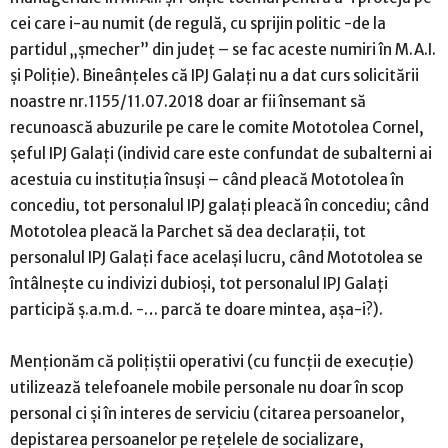
cei care i-au numit (de regulă, cu sprijin politic -de la
partidul „șmecher” din județ – se fac aceste numiri în M.A.I.
și Poliție). Bineânțeles că IPJ Galați nu a dat curs solicitării
noastre nr.1155/11.07.2018 doar ar fii însemant să
recunoască abuzurile pe care le comite Mototolea Cornel,
șeful IPJ Galați (individ care este confundat de subalterni ai
acestuia cu instituția însuși – când pleacă Mototolea în
concediu, tot personalul IPJ galați pleacă în concediu; când
Mototolea pleacă la Parchet să dea declarații, tot
personalul IPJ Galați face același lucru, când Mototolea se
întâlnește cu indivizi dubioși, tot personalul IPJ Galați
participă ș.a.m.d. -… parcă te doare mintea, așa-i?).
Menționăm că polițiștii operativi (cu funcții de execuție)
utilizează telefoanele mobile personale nu doar în scop
personal ci și în interes de serviciu (citarea persoanelor,
depistarea persoanelor pe rețelele de socializare,