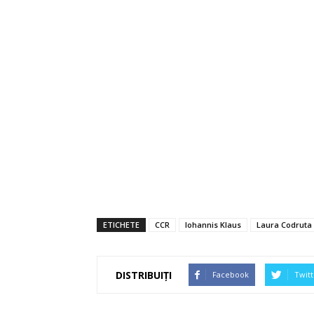
ETICHETE
CCR
Iohannis Klaus
Laura Codruta
DISTRIBUIȚI
Facebook
Twitt