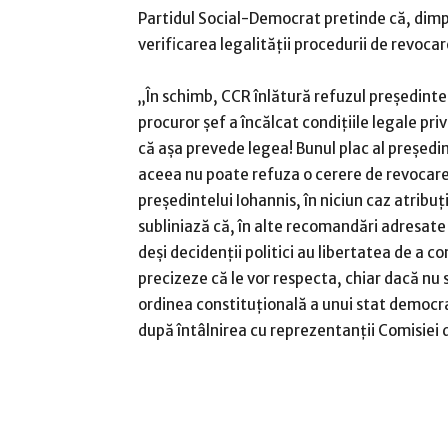
Partidul Social-Democrat pretinde că, dimpo
verificarea legalităţii procedurii de revocar
„În schimb, CCR înlătură refuzul preşedintel
procuror şef a încălcat condiţiile legale pr
că aşa prevede legea! Bunul plac al preşedin
aceea nu poate refuza o cerere de revocare 
preşedintelui Iohannis, în niciun caz atribuţ
subliniază că, în alte recomandări adresate
deşi decidenţii politici au libertatea de a c
precizeze că le vor respecta, chiar dacă nu
ordinea constituţională a unui stat democra
după întâlnirea cu reprezentanţii Comisiei d