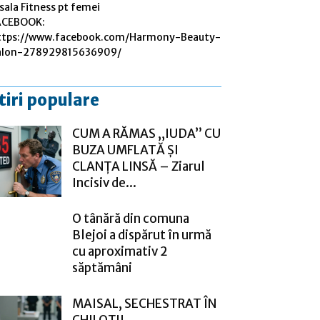
sala Fitness pt femei
ACEBOOK:
ttps://www.facebook.com/Harmony-Beauty-
alon-278929815636909/
tiri populare
CUM A RĂMAS „IUDA” CU
BUZA UMFLATĂ ȘI
CLANȚA LINSĂ – Ziarul
Incisiv de...
O tânără din comuna
Blejoi a dispărut în urmă
cu aproximativ 2
săptămâni
MAISAL, SECHESTRAT ÎN
CHILOȚII