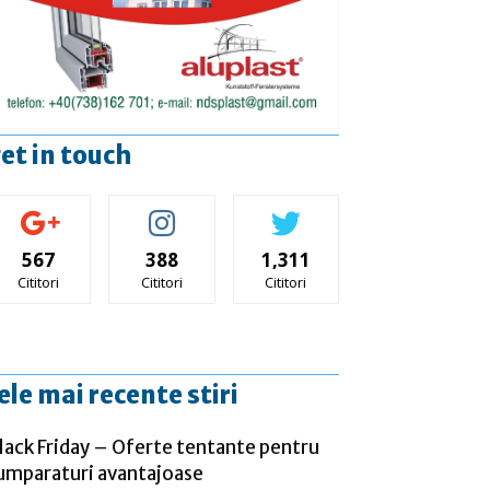
et in touch
567
388
1,311
Cititori
Cititori
Cititori
ele mai recente stiri
lack Friday – Oferte tentante pentru
umparaturi avantajoase