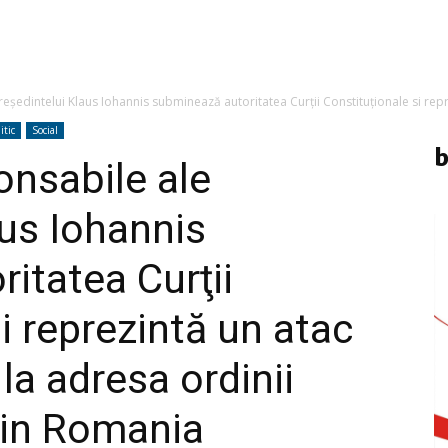
reşedintelui Klaus Iohannis subminează autoritatea Curţii Constituţionale si repr
itic
Social
b
ponsabile ale
aus Iohannis
itatea Curţii
i reprezintă un atac
la adresa ordinii
din Romania