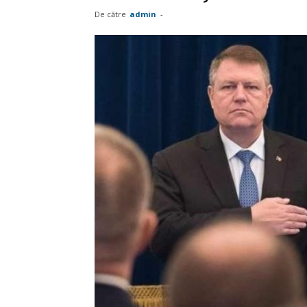
De către
admin
-