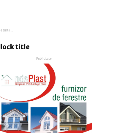
ezintă...
lock title
Publicitate