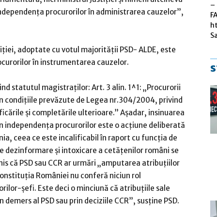
– 
independenţa procurorilor în administrarea cauzelor”,
F
h
S
ustiţiei, adoptate cu votul majorităţii PSD- ALDE, este
curorilor în instrumentarea cauzelor.
s
statutul magistraţilor: Art. 3 alin. 1^1: „Procurorii
 în condiţiile prevăzute de Legea nr.304/2004, privind
icările şi completările ulterioare.” Aşadar, insinuarea
 în independenţa procurorilor este o acţiune deliberată
a, ceea ce este incalificabil în raport cu funcţia de
 de dezinformare şi intoxicare a cetăţenilor români se
nis că PSD sau CCR ar urmări „amputarea atribuţiilor
onstituţia României nu conferă niciun rol
ilor-şefi. Este deci o minciună că atribuţiile sale
un demers al PSD sau prin deciziile CCR”, susţine PSD.