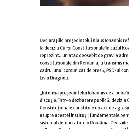
Declaraţiile preşedintelui Klaus Iohannis re
la decizia Curţii Constituţionale în cazul Ko
reprezintă un atac deosebit de grav la adres
constituţionale din România, a transmis mar
cadrul unui comunicat de presă, PSD-ul co
Liviu Dragnea.
„Intenţia preşedintelui Iohannis de a pune î
discuţie, într-o dezbatere publică, decizia C
Constituţionale constituie un act de agres
asupra acestei instituţii fundamentale pen
sistemul democratic din România. Deciziile C