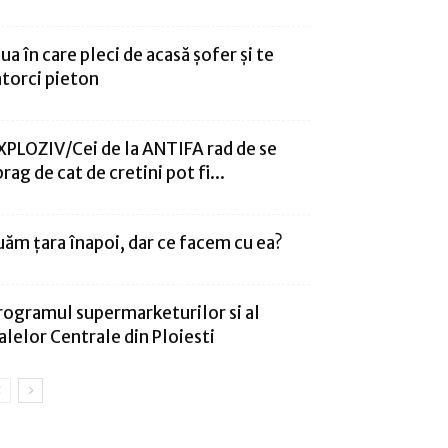
iua în care pleci de acasă șofer și te
ntorci pieton
XPLOZIV/Cei de la ANTIFA rad de se
prag de cat de cretini pot fi...
uăm țara înapoi, dar ce facem cu ea?
rogramul supermarketurilor si al
alelor Centrale din Ploiesti