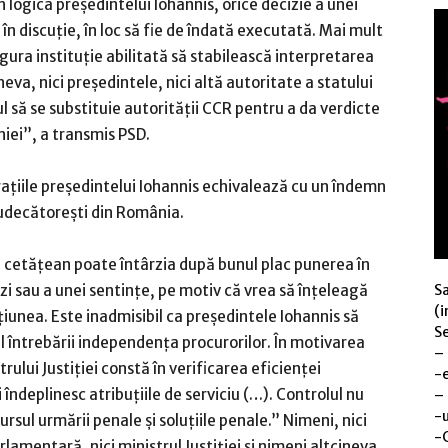
În logica preşedintelui Iohannis, orice decizie a unei
în discuţie, în loc să fie de îndată executată. Mai mult
gura instituţie abilitată să stabilească interpretarea
va, nici preşedintele, nici altă autoritate a statului
ul să se substituie autorităţii CCR pentru a da verdicte
niei”, a transmis PSD.
aţiile preşedintelui Iohannis echivalează cu un îndemn
 judecătoreşti din România.
e cetăţean poate întârzia după bunul plac punerea în
S
nzi sau a unei sentinţe, pe motiv că vrea să înţeleagă
(i
iunea. Este inadmisibil ca preşedintele Iohannis să
Se
 întrebării independenţa procurorilor. În motivarea
–
rului Justiţiei constă în verificarea eficienţei
-
 îndeplinesc atribuţiile de serviciu (…). Controlul nu
–
-u
rsul urmării penale şi soluţiile penale.” Nimeni, nici
-
lamentară, nici ministrul Justiţiei şi nimeni altcineva