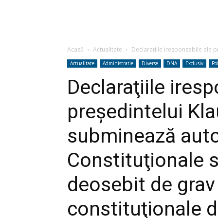
Acasă
Actualitate
Declaraţiile iresponsabile ale p
Actualitate
Administratie
Diverse
DNA
Exclusiv
Pol
Declaraţiile ires
preşedintelui Kl
subminează autor
Constituţionale s
deosebit de grav 
constituţionale 