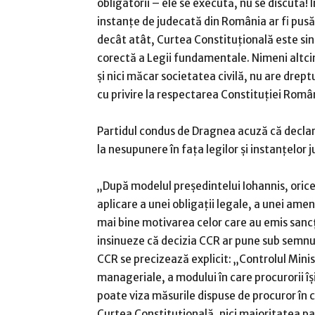
obligatorii – ele se execută, nu se discută! 
instanţe de judecată din România ar fi pusă 
decât atât, Curtea Constituţională este sin
corectă a Legii fundamentale. Nimeni altcine
şi nici măcar societatea civilă, nu are drept
cu privire la respectarea Constituţiei Româ
Partidul condus de Dragnea acuză că declar
la nesupunere în faţa legilor şi instanţelor
„După modelul preşedintelui Iohannis, oric
aplicare a unei obligaţii legale, a unei ame
mai bine motivarea celor care au emis sancţ
insinueze că decizia CCR ar pune sub semnul
CCR se precizează explicit: „Controlul Minist
manageriale, a modului în care procurorii îşi
poate viza măsurile dispuse de procuror în cu
Curtea Constituţională, nici majoritatea par