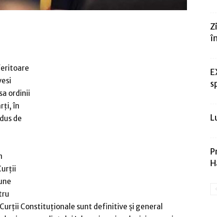
Z
î
feritoare
E
vesi
s
a ordinii
ţi, în
L
ndus de
P
n
H
urţii
iune
tru
urţii Constituţionale sunt definitive şi general