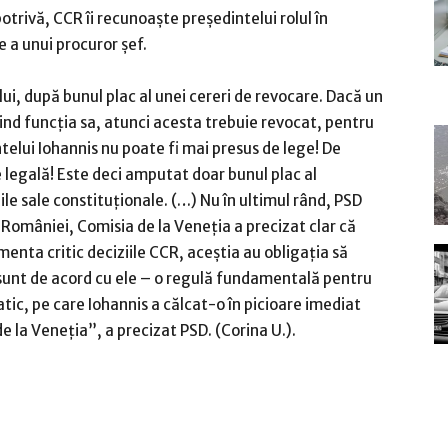
trivă, CCR îi recunoaşte preşedintelui rolul în
e a unui procuror şef.
ui, după bunul plac al unei cereri de revocare. Dacă un
ivind funcţia sa, atunci acesta trebuie revocat, pentru
telui Iohannis nu poate fi mai presus de lege! De
legală! Este deci amputat doar bunul plac al
iile sale constituţionale. (…) Nu în ultimul rând, PSD
 României, Comisia de la Veneţia a precizat clar că
omenta critic deciziile CCR, aceştia au obligaţia să
 sunt de acord cu ele – o regulă fundamentală pentru
tic, pe care Iohannis a călcat-o în picioare imediat
e la Veneţia”, a precizat PSD. (Corina U.).