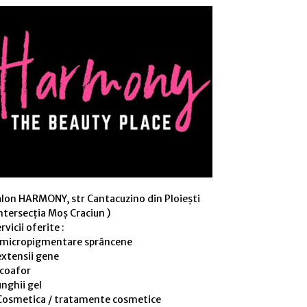
alon HARMONY, str Cantacuzino din Ploiești
ntersecția Moș Craciun )
rvicii oferite :
 micropigmentare sprâncene
extensii gene
 coafor
nghii gel
Cosmetica / tratamente cosmetice