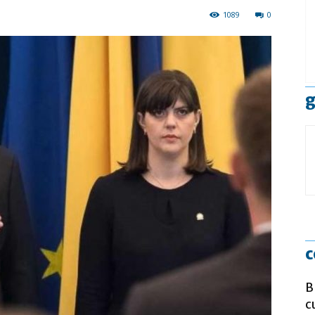
1089
0
g
c
B
c