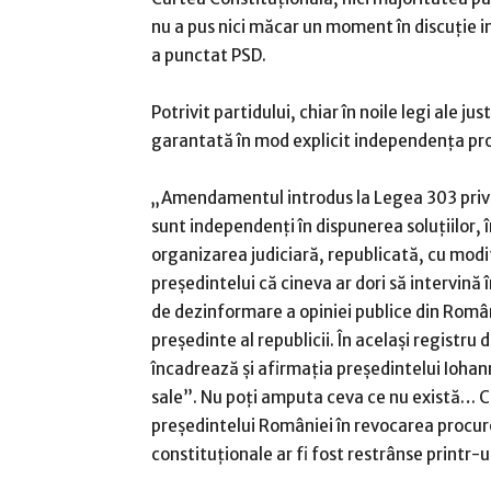
nu a pus nici măcar un moment în discuţie 
a punctat PSD.
Potrivit partidului, chiar în noile legi ale j
garantată în mod explicit independenţa pro
„Amendamentul introdus la Legea 303 privind 
sunt independenţi în dispunerea soluţiilor,
organizarea judiciară, republicată, cu modif
preşedintelui că cineva ar dori să intervină
de dezinformare a opiniei publice din Români
preşedinte al republicii. În acelaşi registru
încadrează şi afirmaţia preşedintelui Iohan
sale”. Nu poţi amputa ceva ce nu există… C
preşedintelui României în revocarea procuror
constituţionale ar fi fost restrânse printr-