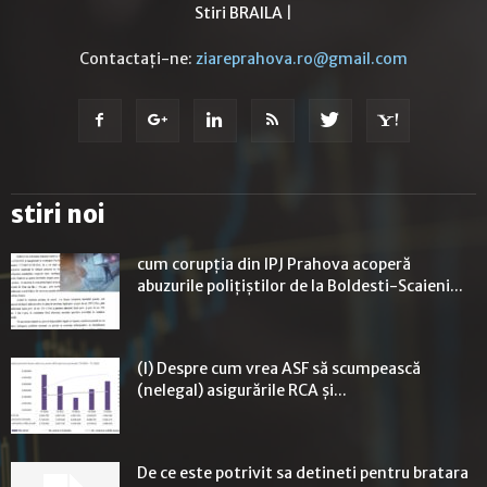
Stiri BRAILA
|
Contactați-ne:
ziareprahova.ro@gmail.com
stiri noi
cum corupția din IPJ Prahova acoperă
abuzurile polițiștilor de la Boldesti-Scaieni...
(I) Despre cum vrea ASF să scumpească
(nelegal) asigurările RCA și...
De ce este potrivit sa detineti pentru bratara