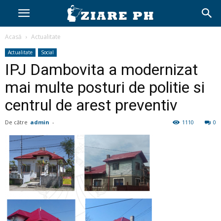
Acasă
Actualitate
Actualitate
Social
IPJ Dambovita a modernizat
mai multe posturi de politie si
centrul de arest preventiv
De către
admin
-
1110
0