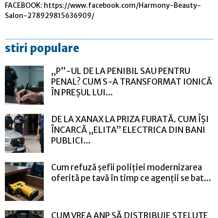
FACEBOOK: https://www.facebook.com/Harmony-Beauty-
Salon-278929815636909/
stiri populare
„P”-UL DE LA PENIBIL SAU PENTRU
PENAL? CUM S-A TRANSFORMAT IONICĂ
ÎN PREȘUL LUI...
DE LA XANAX LA PRIZA FURATĂ. CUM ÎȘI
ÎNCARCĂ „ELITA” ELECTRICA DIN BANI
PUBLICI...
Cum refuză șefii poliției modernizarea
oferită pe tavă în timp ce agenții se bat...
CUM VREA ANP SĂ DISTRIBUIE STELUȚE