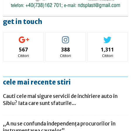
get in touch
567
388
1,311
Cititori
Cititori
Cititori
cele mai recente stiri
Cauti cele mai sigure servicii de inchiriere auto in
Sibiu? Iata care sunt sfaturile...
„A nu se confunda independenţa procurorilor în
instrumentarea cauzelor”