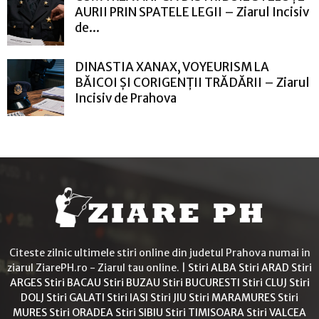
AURII PRIN SPATELE LEGII – Ziarul Incisiv
de...
DINASTIA XANAX, VOYEURISM LA
BĂICOI ȘI CORIGENȚII TRĂDĂRII – Ziarul
Incisiv de Prahova
Citeste zilnic ultimele stiri online din judetul Prahova numai in
ziarul ZiarePH.ro - Ziarul tau online. |
Stiri ALBA
Stiri ARAD
Stiri
ARGES
Stiri BACAU
Stiri BUZAU
Stiri BUCURESTI
Stiri CLUJ
Stiri
DOLJ
Stiri GALATI
Stiri IASI
Stiri JIU
Stiri MARAMURES
Stiri
MURES
Stiri ORADEA
Stiri SIBIU
Stiri TIMISOARA
Stiri VALCEA