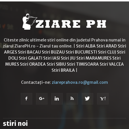
Citeste zilnic ultimele stiri online din judetul Prahova numai in
ziarul ZiarePH.ro - Ziarul tau online. |
Stiri ALBA
Stiri ARAD
Stiri
ARGES
Stiri BACAU
Stiri BUZAU
Stiri BUCURESTI
Stiri CLUJ
Stiri
DOLJ
Stiri GALATI
Stiri IASI
Stiri JIU
Stiri MARAMURES
Stiri
MURES
Stiri ORADEA
Stiri SIBIU
Stiri TIMISOARA
Stiri VALCEA
Stiri BRAILA
|
Contactați-ne:
ziareprahova.ro@gmail.com
stiri noi