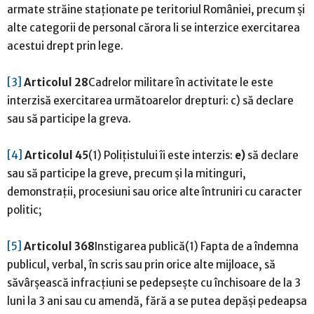
armate străine staționate pe teritoriul României, precum și
alte categorii de personal cărora li se interzice exercitarea
acestui drept prin lege.
[3]
Articolul 28
Cadrelor militare în activitate le este
interzisă exercitarea următoarelor drepturi: c) să declare
sau să participe la greva.
[4]
Articolul 45
(1) Polițistului îi este interzis:
e)
să declare
sau să participe la greve, precum și la mitinguri,
demonstrații, procesiuni sau orice alte întruniri cu caracter
politic;
[5]
Articolul 368
Instigarea publică(1) Fapta de a îndemna
publicul, verbal, în scris sau prin orice alte mijloace, să
săvârșească infracțiuni se pedepsește cu închisoare de la 3
luni la 3 ani sau cu amendă, fără a se putea depăși pedeapsa