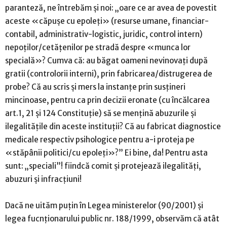
paranteză, ne întrebăm și noi: „oare ce ar avea de povestit
aceste «căpușe cu epoleți» (resurse umane, financiar-
contabil, administrativ-logistic, juridic, control intern)
nepoților/cetățenilor pe stradă despre «munca lor
specială»? Cumva că: au băgat oameni nevinovați după
gratii (controlorii interni), prin fabricarea/distrugerea de
probe? Că au scris și mers la instanțe prin susțineri
mincinoase, pentru ca prin decizii eronate (cu încălcarea
art.1, 21 și 124 Constituție) să se mențină abuzurile și
ilegalitățile din aceste instituții? Că au fabricat diagnostice
medicale respectiv psihologice pentru a-i proteja pe
«stăpânii politici/cu epoleți»?” Ei bine, da! Pentru asta
sunt: „speciali”! fiindcă comit și protejează ilegalități,
abuzuri și infracțiuni!
Dacă ne uităm puțin în Legea ministerelor (90/2001) și
legea fucnționarului public nr. 188/1999, observăm că atât