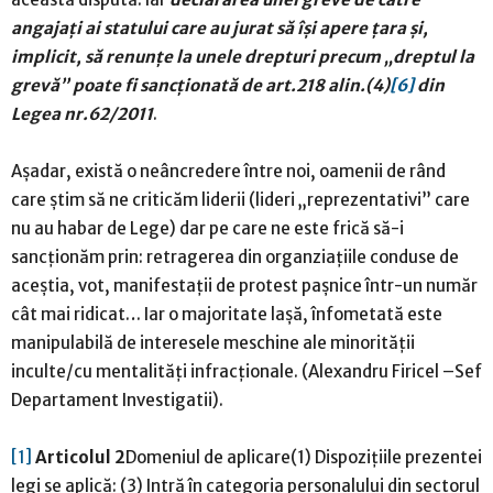
angajați ai statului care au jurat să își apere țara și,
implicit, să renunțe la unele drepturi precum „dreptul la
grevă” poate fi sancționată de art.218 alin.(4)
[6]
din
Legea nr.62/2011
.
Așadar, există o neâncredere între noi, oamenii de rând
care știm să ne criticăm liderii (lideri „reprezentativi” care
nu au habar de Lege) dar pe care ne este frică să-i
sancționăm prin: retragerea din organziațiile conduse de
aceștia, vot, manifestații de protest pașnice într-un număr
cât mai ridicat… Iar o majoritate lașă, înfometată este
manipulabilă de interesele meschine ale minorității
inculte/cu mentalități infracționale. (Alexandru Firicel –Sef
Departament Investigatii).
[1]
Articolul 2
Domeniul de aplicare(1) Dispozițiile prezentei
legi se aplică: (3) Intră în categoria personalului din sectorul