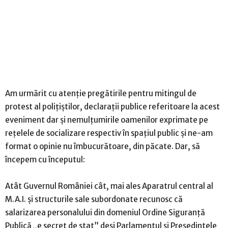
Am urmărit cu atenție pregătirile pentru mitingul de
protest al polițiștilor, declarații publice referitoare la acest
eveniment dar și nemulțumirile oamenilor exprimate pe
rețelele de socializare respectiv în spațiul public și ne-am
format o opinie nu îmbucurătoare, din păcate. Dar, să
începem cu începutul:
Atât Guvernul României cât, mai ales Aparatrul central al
M.A.I. și structurile sale subordonate recunosc că
salarizarea personalului din domeniul Ordine Siguranță
Publică „e secret de stat” deși Parlamentul și Președintele