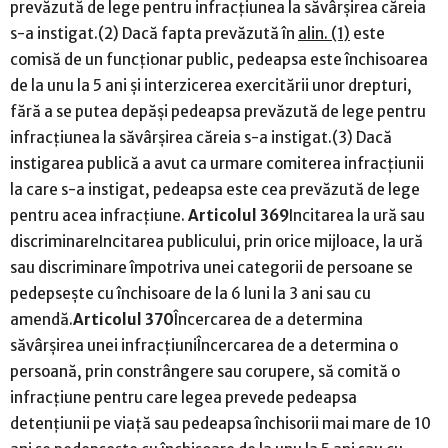
prevăzută de lege pentru infracțiunea la săvârșirea căreia
s-a instigat.(2) Dacă fapta prevăzută în
alin. (1)
este
comisă de un funcționar public, pedeapsa este închisoarea
de la unu la 5 ani și interzicerea exercitării unor drepturi,
fără a se putea depăși pedeapsa prevăzută de lege pentru
infracțiunea la săvârșirea căreia s-a instigat.(3) Dacă
instigarea publică a avut ca urmare comiterea infracțiunii
la care s-a instigat, pedeapsa este cea prevăzută de lege
pentru acea infracțiune.
Articolul 369
Incitarea la ură sau
discriminareIncitarea publicului, prin orice mijloace, la ură
sau discriminare împotriva unei categorii de persoane se
pedepsește cu închisoare de la 6 luni la 3 ani sau cu
amendă.
Articolul 370
Încercarea de a determina
săvârșirea unei infracțiuniÎncercarea de a determina o
persoană, prin constrângere sau corupere, să comită o
infracțiune pentru care legea prevede pedeapsa
detențiunii pe viață sau pedeapsa închisorii mai mare de 10