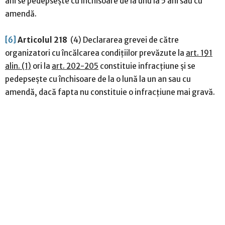
ani se pedepsește cu închisoare de la unu la 5 ani sau cu
amendă.
[6]
Articolul 218
(4) Declararea grevei de către
organizatori cu încălcarea condițiilor prevăzute la
art. 191
alin. (1)
ori la
art. 202-205
constituie infracțiune și se
pedepsește cu închisoare de la o lună la un an sau cu
amendă, dacă fapta nu constituie o infracțiune mai gravă.