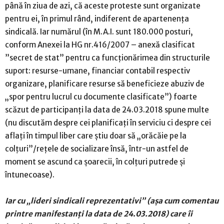
până în ziua de azi, că aceste proteste sunt organizate
pentru ei, în primul rând, indiferent de apartenența
sindicală. Iar numărul (în M.A.I. sunt 180.000 posturi,
conform Anexei la HG nr.416/2007 – anexă clasificat
”secret de stat” pentru ca funcționărimea din structurile
suport: resurse-umane, financiar contabil respectiv
organizare, planificare resurse să beneficieze abuziv de
„spor pentru lucrul cu documente clasificate”) foarte
scăzut de participanți la data de 24.03.2018 spune multe
(nu discutăm despre cei planificați în serviciu ci despre cei
aflați în timpul liber care știu doar să „orăcăie pe la
colțuri”/rețele de socializare însă, într-un astfel de
moment se ascund ca șoarecii, în colțuri putrede și
întunecoase).
Iar cu „lideri sindicali reprezentativi” (așa cum comentau
printre manifestanți la data de 24.03.2018) care îi