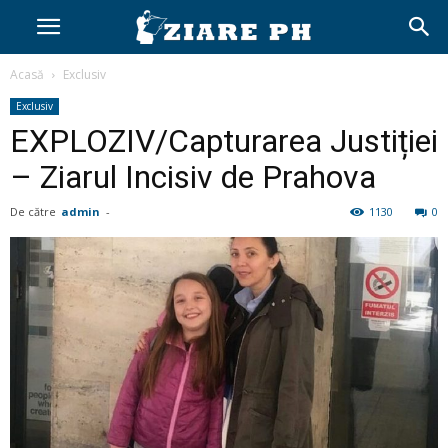
Acasă
Exclusiv
Exclusiv
EXPLOZIV/Capturarea Justiției
– Ziarul Incisiv de Prahova
De către
admin
-
1130
0