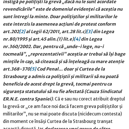
instigă pe polițiști la grevă „dacă nu le sunt acordate
revendicările” este de domeniul evidenței că aceștia nu
sunt întregi la minte. Doar polițiștilor și militarilor le
este interzis la asemenea acțiuni de protest conform
art.202
[2]
al Legii 62/2011, art.28 lit.c)
[3]
din Legea
nr.80/1995 și art.45 alin.(1) lit.e)
[4]
din Legea
nr.360/2002. Dar, pentru că „unde-i lege, nu-i
tocmeală”, „reprezentativii” aceștia ar trebui să își bage
mințile în cap, să citească și să înțeleagă cu mare atenție
art.368-370
[5]
Cod Penal… doar și Curtea de la
Strasbourg a admis ca polițiștii și militarii să nu poată
beneficia de acest drept la grevă, tocmai pentru ca
siguranța statutului să nu fie afectată (Cauza
Sindicatul
ER.N.E. contra Spaniei)
. Că e sau nu corect atribuit dreptul
la grevă or „ce am face noi dacă facem greva polițiștilor și
militarilor”, nu se mai poate discuta (nicidecum contesta)
din moment ce însăși Curtea de la Strasbourg tranșat
această dispută. Iar
declararea unei greve de către