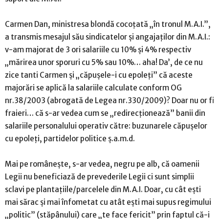
Carmen Dan, ministresa blondă cocoțată „în tronul M.A.I.”,
a transmis mesajul său sindicatelor și angajaților din M.A.I.:
v-am majorat de 3 ori salariile cu 10% și 4% respectiv
„mărirea unor sporuri cu 5% sau 10%… aha! Da’, de ce nu
zice tanti Carmen și „căpușele-i cu epoleți” că aceste
majorări se aplică la salariile calculate conform OG
nr.38/2003 (abrogată de Legea nr.330/2009)? Doar nu or fi
fraieri… că s-ar vedea cum se „redirecționează” banii din
salariile personalului operativ către: buzunarele căpușelor
cu epoleți, partidelor politice ș.a.m.d.
Mai pe românește, s-ar vedea, negru pe alb, că oamenii
Legii nu beneficiază de prevederile Legii ci sunt simplii
sclavi pe plantațiile/parcelele din M.A.I. Doar, cu cât ești
mai sărac și mai înfometat cu atât ești mai supus regimului
„politic” (stăpânului) care „te face fericit” prin faptul că-i