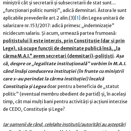
miniștrii cât și secretarii și subsecretarii de stat sunt…
„funcționari politic numiți”, adică demnitari. Ăstora le sunt
aplicabile prevederile art.2 alin.(3)
[1]
din Legea unitară de
salarizare nr.153/2017: adică primesc „indemnizație”
nicidecum salariu. Și acum, urmează partea frumoasă:
polițistului îi este interzis, prin Constituție (dar și prin
Lege), să ocupe funcții de demnitate publică însă, „la
cârma M.A.I.” avem secretari (demnitari)-polițiști
.
Așa
că, despre ce „legalitate instituțională” vorbim în M.A.I.
când însăși conducerea instituției (în frunte cu miniștrii
care s-au perindat la cârma instituției) încalcă
Constituția și Legea
doar pentru a beneficia de „statut
politic” (eventual membru obedient de partid) și, în același
timp, cât mai mulți bani pentru activități și acțiuni interzise
de CEDO, Constituție și Lege?
Iar oamenii de rând, celelalte instituții/autorități au așteptări