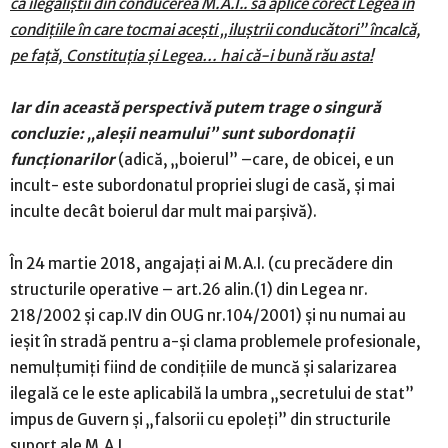
ca ilegaliștii din conducerea M.A.I.. să aplice corect Legea în
condițiile în care tocmai acești „iluștrii conducători” încalcă,
pe față, Constituția și Legea… hai că-i bună rău asta!
Iar din această perspectivă putem trage o singură
concluzie: „aleșii neamului” sunt subordonații
funcționarilor
(adică, „boierul” –care, de obicei, e un
incult- este subordonatul propriei slugi de casă, și mai
inculte decât boierul dar mult mai parșivă).
În 24 martie 2018, angajați ai M.A.I. (cu precădere din
structurile operative – art.26 alin.(1) din Legea nr.
218/2002 și cap.IV din OUG nr.104/2001) și nu numai au
ieșit în stradă pentru a-și clama problemele profesionale,
nemulțumiți fiind de condițiile de muncă și salarizarea
ilegală ce le este aplicabilă la umbra „secretului de stat”
impus de Guvern și „falsorii cu epoleți” din structurile
suport ale M.A.I.