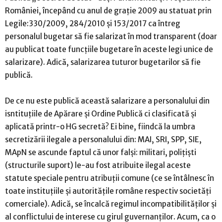
României, începând cu anul de grație 2009 au statuat prin
Legile:330/2009, 284/2010 și 153/2017 ca întreg
personalul bugetar să fie salarizat în mod transparent (doar
au publicat toate funcțiile bugetare în aceste legi unice de
salarizare). Adică, salarizarea tuturor bugetarilor să fie
publică.
De ce nu este publică această salarizare a personalului din
isntituțiile de Apărare și Ordine Publică ci clasificată și
aplicată printr-o HG secretă? Ei bine, fiindcă la umbra
secretizării ilegale a personalului din: MAI, SRI, SPP, SIE,
MApN se ascunde faptul că unor falși: militari, polițiști
(structurile suport) le-au fost atribuite ilegal aceste
statute speciale pentru atribuții comune (ce se întâlnesc în
toate instituțiile și autoritățile române respectiv societăți
comerciale). Adică, se încalcă regimul incompatibilităților și
al conflictului de interese cu girul guvernanților. Acum, ca o