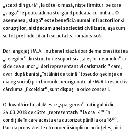
„scapă din gură”, la câte-o masă, niște firmituri pe care
„sluga” le poate aduna ștergând podeaua cu limba…
O
asemenea „slugă” este beneficiă numai infractorilor și
corupților, nicidecum unei societăți civilizate
, așa cum
se tot pretinde că ar fi societatea românească.
Dar, angajații M.A.I. nu beneficiază doar de malonestitatea
„colegilor” din structurile suport și a „aleșilor neamului” ci
și de cea a unor „lideri reprezentantivi carismatici” care,
avari după bani și „întâlniri de taină” (pseudo-ședințe de
dialog social) prin birourile neoxigenate ale M.A.I. respectiv
cârciuma „Excelsior”, sunt dispuși la orice concesii.
O dovadă irefutabilă este „spargerea” mitingului din
00
24.03.2018 de către „reprezentativi” la ora 14
în
00
condițiile în care acesta era autorizat până la ora 16
.
Partea proastă este că oamenii simplii nu au înțeles, nici