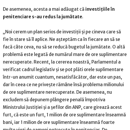
De asemenea, acesta a mai adăugat că
investiţiile în
penitenciare s-au redus la jumătate
.
„Noi cerem un plan serios de investiţii şi pe cineva care să
fie în stare să îl aplice. Ne aşteptăm ca în fiecare an să se
facă câte ceva, nu să se reducă bugetul la jumătate. O altă
problemă este legată de numărul mare de ore suplimentare
nerecuperate. Recent, la cererea noastră, Parlamentul a
verificat cadrul legislativ şi se pot plăti orele suplimentare
într-un anumit cuantum, nesatisfăcător, dar este un pas,
dar în ceea ce ne priveşte rămâne însă problema milionului
de ore suplimentare nerecuperate. De asemenea, nu
excludem să depunem plângere penală împotriva
Ministrului Justiţiei şi a şefilor din ANP, care girează acest
furt, că este un furt, 1 milion de ore suplimentare înseamnă
bani, iar 1 milion de ore suplimentare înseamnă foarte
multe vieţi de oameni petrecute în penitenciar. De