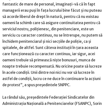
fantastic de mare de personal, imaginaţi-vă că în fapt
managerii erau puşi în faţa lucrului bine făcut şi nu puteau
să acorde liberul de drept în natură, pentru că nu existau
oameni la schimb care să asigure continuitatea pentru că
serviciul nostru, poliţienesc, din penitenciare, este un
serviciu cu caracter continuu, nu se întrerupe, nu putem să
închidem penitenciarul şi nici secţiile de poliţie, ca şi
spitalele, de altfel. Sunt câteva instituţii în ţara aceasta
care funcţionează cu caracter continuu, iar sigur, acei
oameni trebuie să primească nişte bonusuri, munca de
noapte trebuie recompensată. Nu oricine poate să lucreze
în acele condiţii. Unii dintre noi nici nu vor să lucreze în
astfel de condiţii, lucru ce ne duce în continuare la acţiuni
de protest”, a spus preşedintele SNPPC.
La rândul său, preşedintele Federaţiei Sindicatelor din
Administraţia Naţională a Penitenciarelor (FSANPC), Sorin