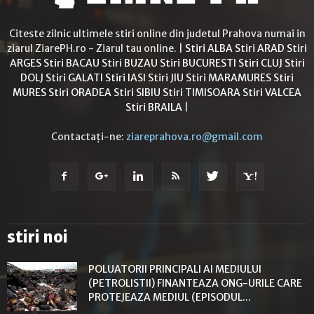
Citeste zilnic ultimele stiri online din judetul Prahova numai in
ziarul ZiarePH.ro - Ziarul tau online. |
Stiri ALBA
Stiri ARAD
Stiri
ARGES
Stiri BACAU
Stiri BUZAU
Stiri BUCURESTI
Stiri CLUJ
Stiri
DOLJ
Stiri GALATI
Stiri IASI
Stiri JIU
Stiri MARAMURES
Stiri
MURES
Stiri ORADEA
Stiri SIBIU
Stiri TIMISOARA
Stiri VALCEA
Stiri BRAILA
|
Contactați-ne:
ziareprahova.ro@gmail.com
stiri noi
POLUATORII PRINCIPALI AI MEDIULUI
(PETROLISTII) FINANTEAZA ONG-URILE CARE
PROTEJEAZA MEDIUL (EPISODUL...