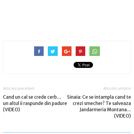
Articolul precedent
Articolul următor
Cand un cal se crede cerb…
Sinaia: Ce se intampla cand te
un altul ii raspunde din padure
crezi smecher? Te salveaza
(VIDEO)
Jandarmeria Montana…
(VIDEO)