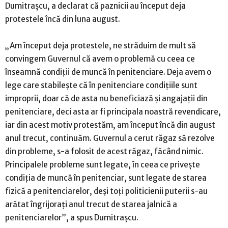
Dumitraşcu, a declarat că paznicii au început deja
protestele încă din luna august.
„Am început deja protestele, ne străduim de mult să
convingem Guvernul că avem o problemă cu ceea ce
înseamnă condiţii de muncă în penitenciare. Deja avem o
lege care stabileşte că în penitenciare condiţiile sunt
improprii, doar că de asta nu beneficiază şi angajaţii din
penitenciare, deci asta ar fi principala noastră revendicare,
iar din acest motiv protestăm, am început încă din august
anul trecut, continuăm. Guvernul a cerut răgaz să rezolve
din probleme, s-a folosit de acest răgaz, făcând nimic.
Principalele probleme sunt legate, în ceea ce priveşte
condiţia de muncă în penitenciar, sunt legate de starea
fizică a penitenciarelor, deşi toţi politicienii puterii s-au
arătat îngrijoraţi anul trecut de starea jalnică a
penitenciarelor”, a spus Dumitraşcu.