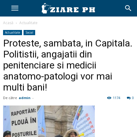
Acasă
Actualitate
Actualitate
Social
Proteste, sambata, in Capitala.
Politistii, angajatii din
penitenciare si medicii
anatomo-patologi vor mai
multi bani!
De către
admin
-
1174
0