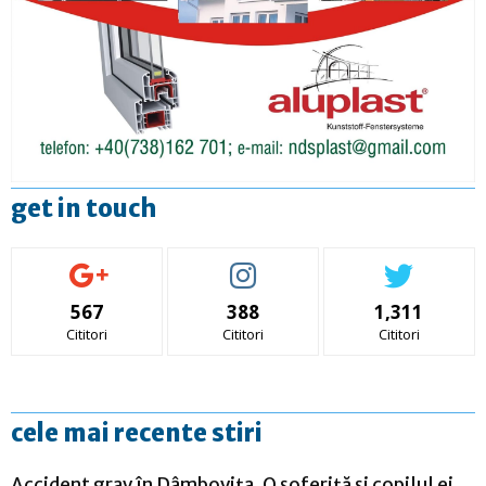
get in touch
567
388
1,311
Cititori
Cititori
Cititori
cele mai recente stiri
Accident grav în Dâmbovița. O șoferiță și copilul ei,