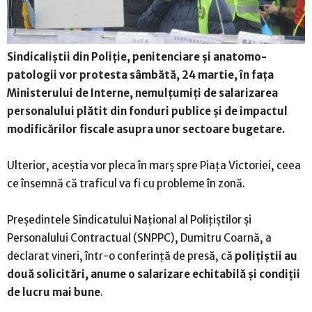
Sindicaliştii din Poliţie, penitenciare şi anatomo-
patologii vor protesta sâmbătă, 24 martie, în faţa
Ministerului de Interne, nemulţumiţi de salarizarea
personalului plătit din fonduri publice şi de impactul
modificărilor fiscale asupra unor sectoare bugetare.
Ulterior, aceştia vor pleca în marş spre Piaţa Victoriei, ceea
ce însemnă că traficul va fi cu probleme în zonă.
Preşedintele Sindicatului Naţional al Poliţiştilor şi
Personalului Contractual (SNPPC), Dumitru Coarnă, a
declarat vineri, într-o conferinţă de presă, că
poliţiştii au
două solicitări, anume o salarizare echitabilă şi condiţii
de lucru mai bune
.