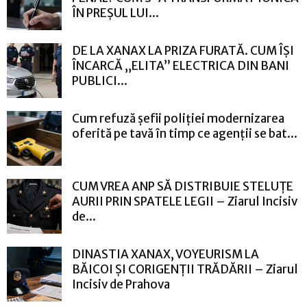
ÎN PREȘUL LUI...
DE LA XANAX LA PRIZA FURATĂ. CUM ÎȘI
ÎNCARCĂ „ELITA” ELECTRICA DIN BANI
PUBLICI...
Cum refuză șefii poliției modernizarea
oferită pe tavă în timp ce agenții se bat...
CUM VREA ANP SĂ DISTRIBUIE STELUȚE
AURII PRIN SPATELE LEGII – Ziarul Incisiv
de...
DINASTIA XANAX, VOYEURISM LA
BĂICOI ȘI CORIGENȚII TRĂDĂRII – Ziarul
Incisiv de Prahova