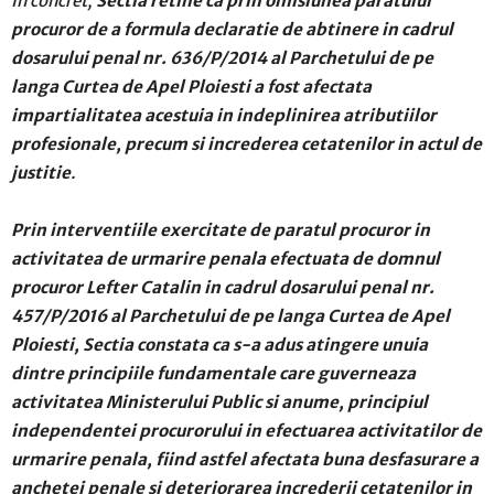
In concret,
Sectia retine ca prin omisiunea paratului
procuror de a formula declaratie de abtinere in cadrul
dosarului penal nr. 636/P/2014 al Parchetului de pe
langa Curtea de Apel Ploiesti a fost afectata
impartialitatea acestuia in indeplinirea atributiilor
profesionale, precum si increderea cetatenilor in actul de
justitie
.
Prin interventiile exercitate de paratul procuror in
activitatea de urmarire penala efectuata de domnul
procuror Lefter Catalin in cadrul dosarului penal nr.
457/P/2016 al Parchetului de pe langa Curtea de Apel
Ploiesti, Sectia constata ca s-a adus atingere unuia
dintre principiile fundamentale care guverneaza
activitatea Ministerului Public si anume, principiul
independentei procurorului in efectuarea activitatilor de
urmarire penala, fiind astfel afectata buna desfasurare a
anchetei penale si deteriorarea increderii cetatenilor in