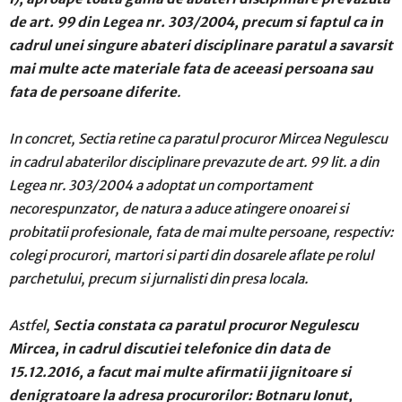
de art. 99 din Legea nr. 303/2004, precum si faptul ca in
cadrul unei singure abateri disciplinare paratul a savarsit
mai multe acte materiale fata de aceeasi persoana sau
fata de persoane diferite
.
In concret, Sectia retine ca p
aratul procuror Mircea Negulescu
in cadrul abaterilor disciplinare prevazute de art. 99 lit. a din
Legea nr. 303/2004 a adoptat un comportament
necorespunzator, de natura a aduce atingere onoarei si
probitatii profesionale, fata de mai multe persoane, respectiv:
colegi procurori, martori si parti din dosarele aflate pe rolul
parchetului, precum si jurnalisti din presa locala.
Astfel,
Sectia constata ca paratul procuror Negulescu
Mircea, in cadrul discutiei telefonice din data de
15.12.2016, a facut mai multe afirmatii jignitoare si
denigratoare la adresa procurorilor: Botnaru Ionut,