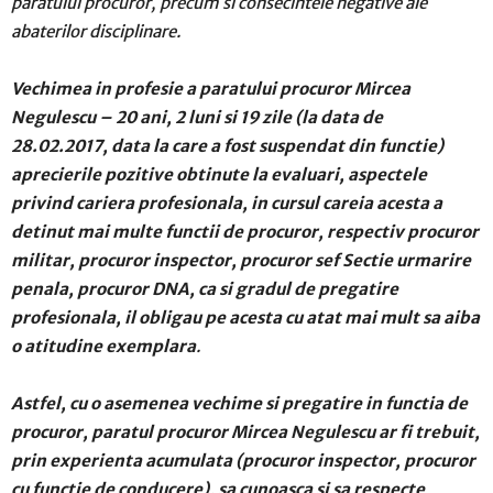
paratului procuror, precum si consecintele negative ale
abaterilor disciplinare.
Vechimea in profesie a paratului procuror Mircea
Negulescu – 20 ani, 2 luni si 19 zile (la data de
28.02.2017, data la care a fost suspendat din functie)
aprecierile pozitive obtinute la evaluari, aspectele
privind cariera profesionala, in cursul careia acesta a
detinut mai multe functii de procuror, respectiv procuror
militar, procuror inspector, procuror sef Sectie urmarire
penala, procuror DNA, ca si gradul de pregatire
profesionala, il obligau pe acesta cu atat mai mult sa aiba
o atitudine exemplara
.
Astfel, cu o asemenea vechime si pregatire in functia de
procuror, paratul procuror Mircea Negulescu ar fi trebuit,
prin experienta acumulata (procuror inspector, procuror
cu functie de conducere), sa cunoasca si sa respecte