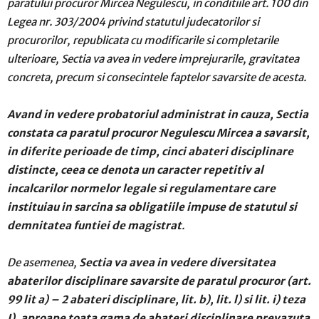
paratului procuror Mircea Negulescu
, in conditiile art. 100 din
Legea nr. 303/2004 privind statutul judecatorilor si
procurorilor, republicata cu modificarile si completarile
ulterioare, Sectia va avea in vedere imprejurarile, gravitatea
concreta, precum si consecintele faptelor savarsite de acesta.
Avand in vedere probatoriul administrat in cauza, Sectia
constata ca paratul procuror Negulescu Mircea a savarsit,
in diferite perioade de timp, cinci abateri disciplinare
distincte, ceea ce denota un caracter repetitiv al
incalcarilor normelor legale si regulamentare care
instituiau in sarcina sa obligatiile impuse de statutul si
demnitatea funtiei de magistrat
.
De asemenea,
Sectia va avea in vedere diversitatea
abaterilor disciplinare savarsite de paratul procuror (art.
99 lit a) – 2 abateri disciplinare,
lit. b), lit. l) si lit. i) teza
I
), aproape toata gama de abateri disciplinare prevazuta