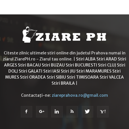
Citeste zilnic ultimele stiri online din judetul Prahova numai in
ziarul ZiarePH.ro - Ziarul tau online. |
Stiri ALBA
Stiri ARAD
Stiri
ARGES
Stiri BACAU
Stiri BUZAU
Stiri BUCURESTI
Stiri CLUJ
Stiri
DOLJ
Stiri GALATI
Stiri IASI
Stiri JIU
Stiri MARAMURES
Stiri
MURES
Stiri ORADEA
Stiri SIBIU
Stiri TIMISOARA
Stiri VALCEA
Stiri BRAILA
|
Contactați-ne:
ziareprahova.ro@gmail.com