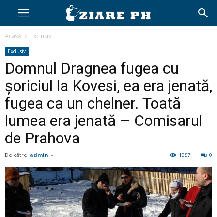
Acasă
Exclusiv
Exclusiv
Domnul Dragnea fugea cu
șoriciul la Kovesi, ea era jenată,
fugea ca un chelner. Toată
lumea era jenată – Comisarul
de Prahova
De către
admin
-
1057
0