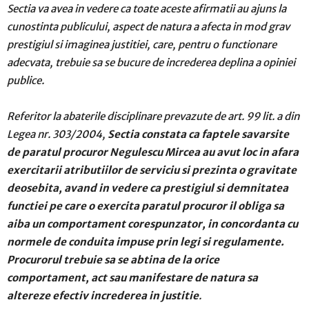
Sectia va avea in vedere ca toate aceste afirmatii au ajuns la
cunostinta publicului, aspect de natura a afecta in mod grav
prestigiul si imaginea justitiei, care, pentru o functionare
adecvata, trebuie sa se bucure de increderea deplina a opiniei
publice.
Referitor la abaterile disciplinare prevazute de art. 99 lit. a din
Legea nr. 303/2004,
Sectia constata ca faptele savarsite
de paratul procuror Negulescu Mircea au avut loc in afara
exercitarii atributiilor de serviciu si prezinta o gravitate
deosebita, avand in vedere ca prestigiul si demnitatea
functiei pe care o exercita paratul procuror il obliga sa
aiba un comportament corespunzator, in concordanta cu
normele de conduita impuse prin legi si regulamente.
Procurorul trebuie sa se abtina de la orice
comportament, act sau manifestare de natura sa
altereze efectiv increderea in justitie
.