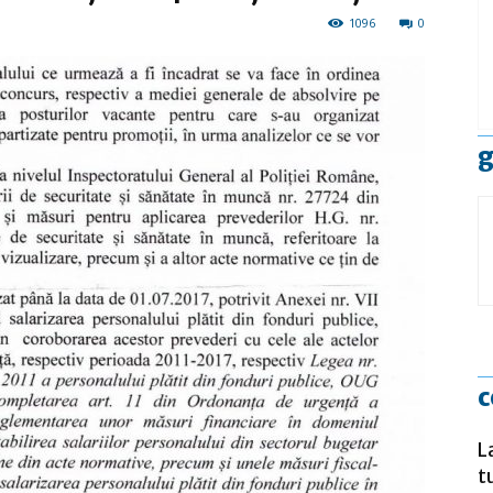
1096
0
g
c
L
t