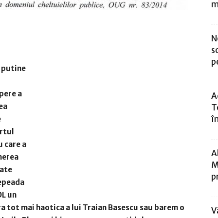
m
N
s
p
 putine
pere a
A
rea
T
î
e
rtul
u care a
A
herea
M
oate
p
 repeada
DL un
 tot mai haotica a lui Traian Basescu sau barem o
V