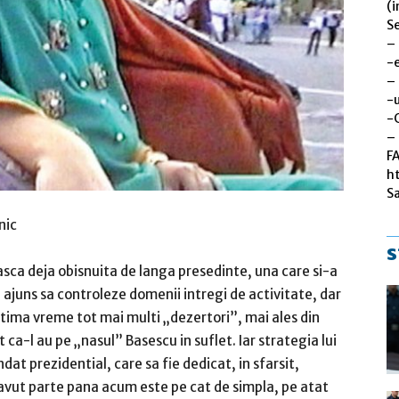
(i
Se
–
-
–
-u
-
– 
F
h
S
nic
s
asca deja obisnuita de langa presedinte, una care si-a
a ajuns sa controleze domenii intregi de activitate, dar
n ultima vreme tot mai multi „dezertori”, mai ales din
 ca-l au pe „nasul” Basescu in suflet. Iar strategia lui
at prezidential, care sa fie dedicat, in sfarsit,
vut parte pana acum este pe cat de simpla, pe atat