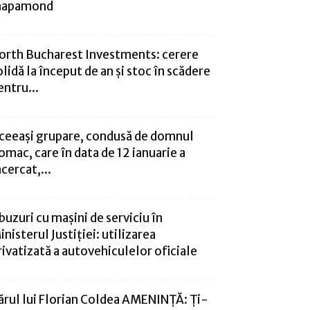
apamond
orth Bucharest Investments: cerere
olidă la început de an și stoc în scădere
entru...
ceeași grupare, condusă de domnul
omac, care în data de 12 ianuarie a
ncercat,...
buzuri cu mașini de serviciu în
inisterul Justiției: utilizarea
rivatizată a autovehiculelor oficiale
ărul lui Florian Coldea AMENINȚĂ: Ți-