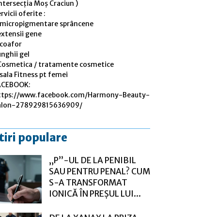
ntersecția Moș Craciun )
rvicii oferite :
 micropigmentare sprâncene
extensii gene
 coafor
nghii gel
Cosmetica / tratamente cosmetice
sala Fitness pt femei
ACEBOOK:
ttps://www.facebook.com/Harmony-Beauty-
alon-278929815636909/
tiri populare
„P”-UL DE LA PENIBIL
SAU PENTRU PENAL? CUM
S-A TRANSFORMAT
IONICĂ ÎN PREȘUL LUI...