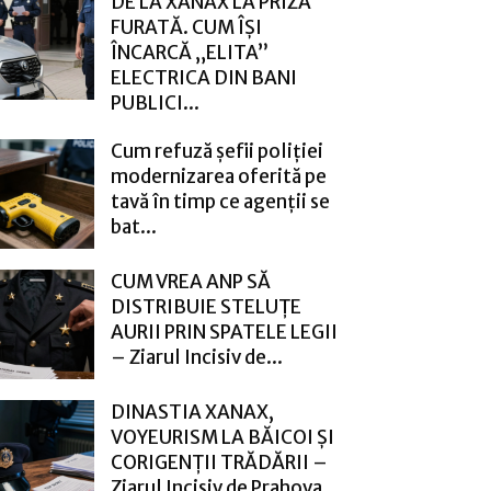
DE LA XANAX LA PRIZA
FURATĂ. CUM ÎȘI
ÎNCARCĂ „ELITA”
ELECTRICA DIN BANI
PUBLICI...
Cum refuză șefii poliției
modernizarea oferită pe
tavă în timp ce agenții se
bat...
CUM VREA ANP SĂ
DISTRIBUIE STELUȚE
AURII PRIN SPATELE LEGII
– Ziarul Incisiv de...
DINASTIA XANAX,
VOYEURISM LA BĂICOI ȘI
CORIGENȚII TRĂDĂRII –
Ziarul Incisiv de Prahova