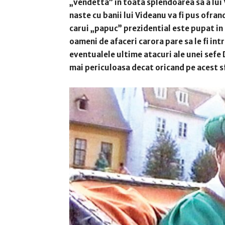
„vendetta” in toata splendoarea sa a lui V
naste cu banii lui Videanu va fi pus ofran
carui „papuc” prezidential este pupat in 
oameni de afaceri carora pare sa le fi intr
eventualele ultime atacuri ale unei sefe 
mai periculoasa decat oricand pe acest s