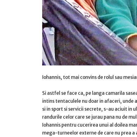
Iohannis, tot mai convins de rolul sau mesia
Si astfel se face ca, pe langa camarila sase
intins tentaculele nu doar in afaceri, unde 
si in sport si servicii secrete, s-au aciuit i
randurile celor care se jurau pana nu de mult
Iohannis pentru cucerirea unui al doilea mand
mega-turneelor externe de care nu prea a a