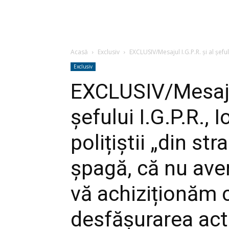
Acasă
Exclusiv
EXCLUSIV/Mesajul I.G.P.R. și al șefului
Exclusiv
EXCLUSIV/Mesajul 
șefului I.G.P.R., I
polițiștii „din str
șpagă, că nu ave
vă achiziționăm 
desfășurarea activ