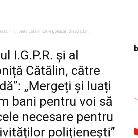
 I.G.P.R., Ioniță Cătălin, către polițiștii „din stradă”:...
b
I.G.P.R. și al
oniță Cătălin, către
adă”: „Mergeți și luați
m bani pentru voi să
cele necesare pentru
ităților polițienești”