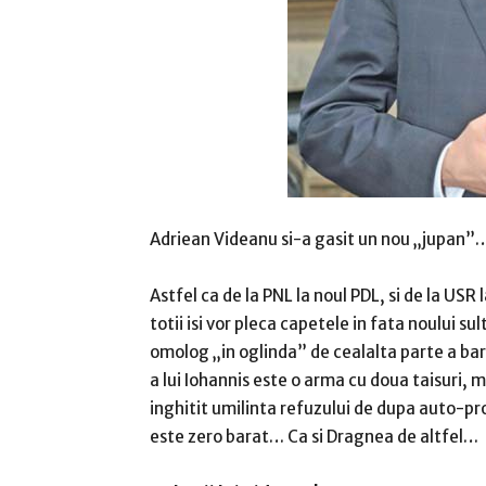
Adriean Videanu si-a gasit un nou „jupan”
Astfel ca de la PNL la noul PDL, si de la USR 
totii isi vor pleca capetele in fata noului s
omolog „in oglinda” de cealalta parte a ba
a lui Iohannis este o arma cu doua taisuri, m
inghitit umilinta refuzului de dupa auto-pr
este zero barat… Ca si Dragnea de altfel…