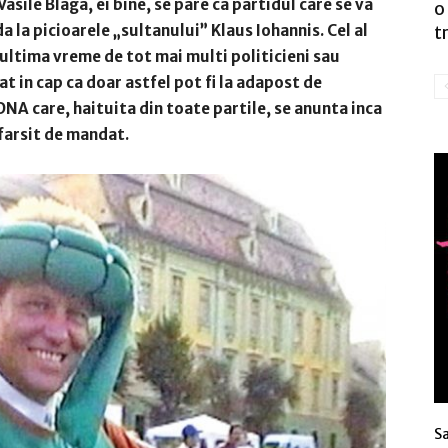
asile Blaga, ei bine, se pare ca partidul care se va
o
da la picioarele „sultanului” Klaus Iohannis. Cel al
t
ultima vreme de tot mai multi politicieni sau
at in cap ca doar astfel pot fi la adapost de
DNA care, haituita din toate partile, se anunta inca
farsit de mandat.
S