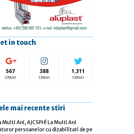
et in touch
567
388
1,311
Cititori
Cititori
Cititori
ele mai recente stiri
a Multi Ani, AJCSPH! La Multi Ani
uturor persoanelor cu dizabilitati de pe