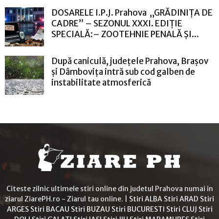
DOSARELE I.P.J. Prahova „GRĂDINIȚA DE
CADRE” – SEZONUL XXXI. EDIȚIE
SPECIALĂ:– ZOOTEHNIE PENALĂ ȘI...
După caniculă, județele Prahova, Brașov
și Dâmbovița intră sub cod galben de
instabilitate atmosferică
Citeste zilnic ultimele stiri online din judetul Prahova numai in
ziarul ZiarePH.ro - Ziarul tau online. |
Stiri ALBA
Stiri ARAD
Stiri
ARGES
Stiri BACAU
Stiri BUZAU
Stiri BUCURESTI
Stiri CLUJ
Stiri