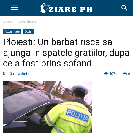
Acasă
Actualitate
Actualitate
Social
Ploiesti: Un barbat risca sa
ajunga in spatele gratiilor, dupa
ce a fost prins sofand
De către
admin
-
1074
0