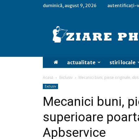
duminică, august 9, 2026
autentificați-v
actualitate
stiri locale
Acasă
Exclusiv
Mecanici buni, piese originale, do
Exclusiv
Mecanici buni, pi
superioare poart
Apbservice