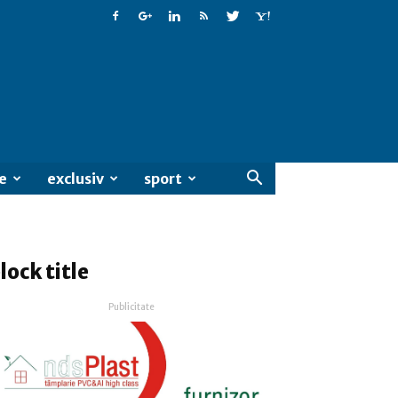
e
exclusiv
sport
lock title
Publicitate