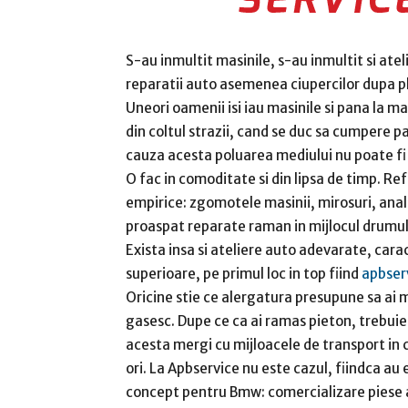
S-au inmultit masinile, s-au inmultit si atel
reparatii auto asemenea ciupercilor dupa p
Uneori oamenii isi iau masinile si pana la m
din coltul strazii, cand se duc sa cumpere pa
cauza acesta poluarea mediului nu poate fi o
O fac in comoditate si din lipsa de timp. Re
empirice: zgomotele masinii, mirosuri, anali
proaspat reparate raman in mijlocul drumului
Exista insa si ateliere auto adevarate, carac
superioare, pe primul loc in top fiind
apbser
Oricine stie ce alergatura presupune sa ai m
gasesc. Dupe ce ca ai ramas pieton, trebuie
acesta mergi cu mijloacele de transport in co
ori. La Apbservice nu este cazul, fiindca au e
concept pentru Bmw: comercializare piese au