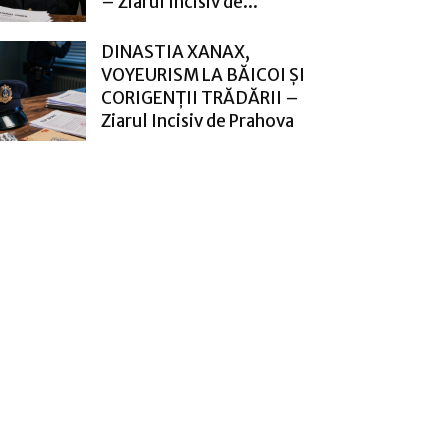
– Ziarul Incisiv de...
DINASTIA XANAX,
VOYEURISM LA BĂICOI ȘI
CORIGENȚII TRĂDĂRII –
Ziarul Incisiv de Prahova