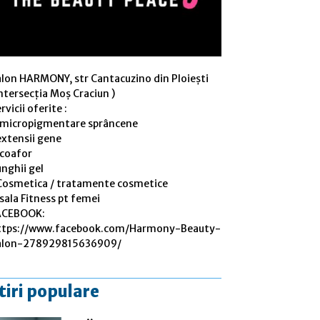
alon HARMONY, str Cantacuzino din Ploiești
ntersecția Moș Craciun )
rvicii oferite :
 micropigmentare sprâncene
extensii gene
 coafor
nghii gel
Cosmetica / tratamente cosmetice
sala Fitness pt femei
ACEBOOK:
ttps://www.facebook.com/Harmony-Beauty-
alon-278929815636909/
tiri populare