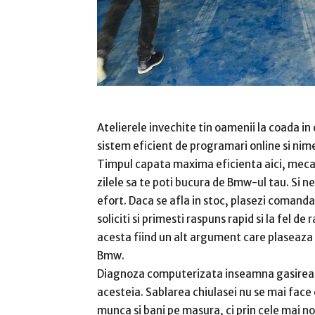
Atelierele invechite tin oamenii la coada in 
sistem eficient de programari online si nim
Timpul capata maxima eficienta aici, mecani
zilele sa te poti bucura de Bmw-ul tau. Si ne
efort. Daca se afla in stoc, plasezi comanda
soliciti si primesti raspuns rapid si la fel de 
acesta fiind un alt argument care plaseaza u
Bmw.
Diagnoza computerizata inseamna gasirea in
acesteia. Sablarea chiulasei nu se mai face
munca si bani pe masura, ci prin cele mai no