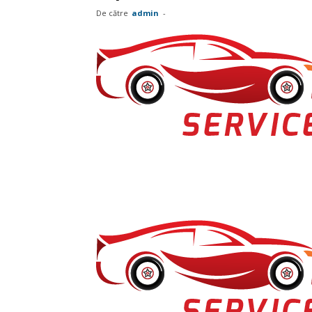
De către
admin
-