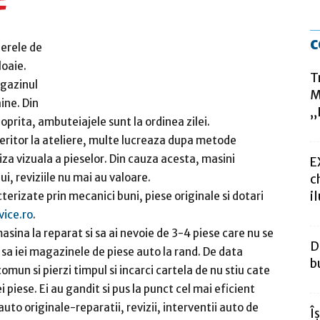
c
ierele de
loaie.
T
agazinul
M
ine. Din
„
prita, ambuteiajele sunt la ordinea zilei.
feritor la ateliere, multe lucreaza dupa metode
za vizuala a pieselor. Din cauza acesta, masini
E
, reviziile nu mai au valoare.
c
i
terizate prin mecanici buni, piese originale si dotari
vice.ro
.
asina la reparat si sa ai nevoie de 3-4 piese care nu se
D
 sa iei magazinele de piese auto la rand. De data
b
mun si pierzi timpul si incarci cartela de nu stiu cate
i piese. Ei au gandit si pus la punct cel mai eficient
to originale-reparatii, revizii, interventii auto de
Î