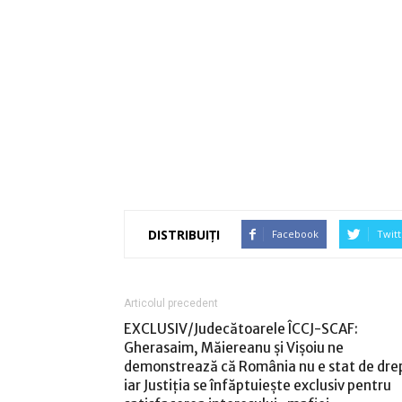
DISTRIBUIȚI
Facebook
Twitt
Articolul precedent
EXCLUSIV/Judecătoarele ÎCCJ-SCAF:
Gherasaim, Măiereanu și Vișoiu ne
demonstrează că România nu e stat de dre
iar Justiția se înfăptuiește exclusiv pentru