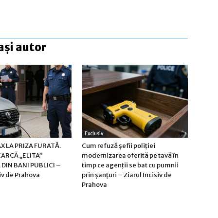
ași autor
Exclusiv
X LA PRIZA FURATĂ.
Cum refuză șefii poliției
CARCĂ „ELITA”
modernizarea oferită pe tavă în
DIN BANI PUBLICI –
timp ce agenții se bat cu pumnii
siv de Prahova
prin șanțuri – Ziarul Incisiv de
Prahova