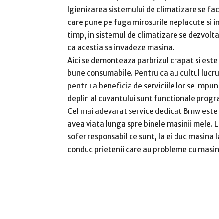
Igienizarea sistemului de climatizare se fa
care pune pe fuga mirosurile neplacute si imp
timp, in sistemul de climatizare se dezvolta
ca acestia sa invadeze masina.
Aici se demonteaza parbrizul crapat si este 
bune consumabile. Pentru ca au cultul lucrul
pentru a beneficia de serviciile lor se impun
deplin al cuvantului sunt functionale progr
Cel mai adevarat service dedicat Bmw este i
avea viata lunga spre binele masinii mele. La
sofer responsabil ce sunt, la ei duc masina la
conduc prietenii care au probleme cu masini