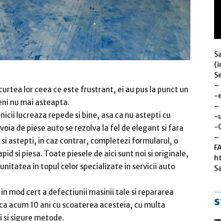
S
(i
Se
–
curtea lor ceea ce este frustrant, ei au pus la punct un
-
eni nu mai asteapta.
–
cii lucreaza repede si bine, asa ca nu astepti cu
-u
-
voia de piese auto se rezolva la fel de elegant si fara
– 
 si astepti, in caz contrar, completezi formularul, o
F
rapid si piesa. Toate piesele de aici sunt noi si originale,
h
nitatea in topul celor specializate in servicii auto
S
 mod cert a defectiunii masinii tale si repararea
s
 ca acum 10 ani cu scoaterea acesteia, cu multa
i si sigure metode.