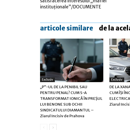
satisfacerea interesului „mafiei
instituționale”/DOCUMENTE
articole similare
de la acel
Exclusiv
Exclusiv
„P”-UL DE LA PENIBIL SAU
DE LA XANA
PENTRU PENAL? CUM S-A
CUM ÎȘI ÎN
TRANSFORMAT IONICĂ ÎN PREȘUL
ELECTRICA 
LUI BENONE SUB OCHII
Ziarul Inci
SINDICATULUI DIAMANTUL –
Ziarul Incisiv de Prahova