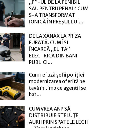
„P”-UL DE LA PENIBIL
SAU PENTRU PENAL? CUM
S-A TRANSFORMAT
IONICĂ ÎN PREȘUL LUI...
DE LA XANAX LA PRIZA
FURATĂ. CUM ÎȘI
ÎNCARCĂ „ELITA”
ELECTRICA DIN BANI
PUBLICI...
Cum refuză șefii poliției
modernizarea oferită pe
tavă în timp ce agenții se
bat...
CUM VREA ANP SĂ
DISTRIBUIE STELUȚE
AURII PRIN SPATELE LEGII