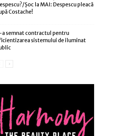
espescu?/Șoc la MAI: Despescu pleacă
upă Costache!
-a semnat contractul pentru
ficientizarea sistemului de iluminat
ublic