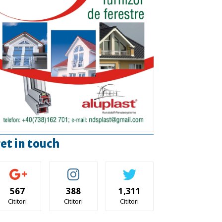
et in touch
567
388
1,311
Cititori
Cititori
Cititori