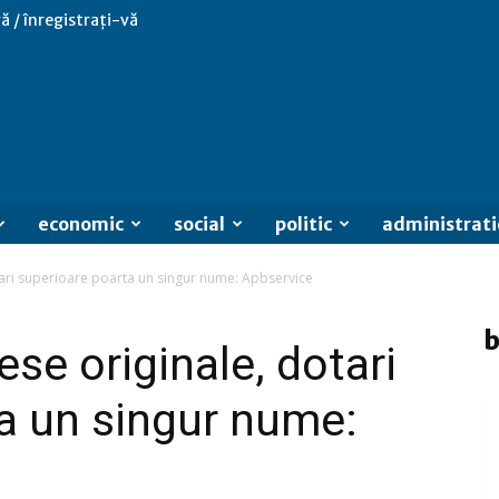
ă / înregistrați-vă
economic
social
politic
administrati
tari superioare poarta un singur nume: Apbservice
b
ese originale, dotari
a un singur nume: