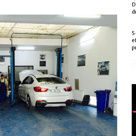
D
d
S
e
p