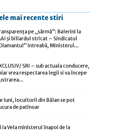
ele mai recente stiri
ransparența pe „sârmă”: Balerini la
AI și biliardul stricat – Sindicatul
Diamantul” intreabă, Ministerul...
XCLUSIV/ SRI – sub actuala conducere,
hiar vrea respectarea legii si va începe
lustrarea...
e luni, locuitorii din Bălan se pot
ucura de patinoar
și ia Vela ministerul înapoi de la