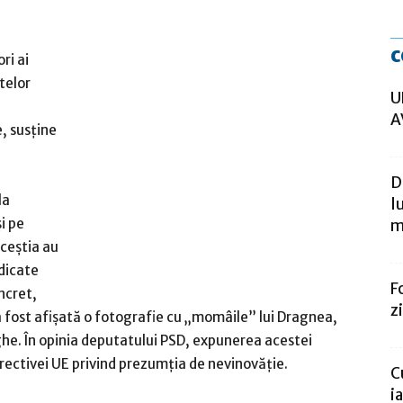
c
ri ai
telor
U
A
, susţine
D
la
l
i pe
m
ceştia au
edicate
F
ncret,
z
a fost afişată o fotografie cu „momâile” lui Dragnea,
he. În opinia deputatului PSD, expunerea acestei
irectivei UE privind prezumţia de nevinovăţie.
C
i