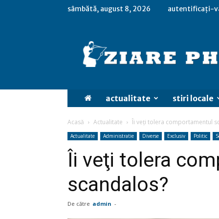
sâmbătă, august 8, 2026
autentificați-v
actualitate
stiri locale
Acasă
Actualitate
Îi veţi tolera comportamentul 
Actualitate
Administratie
Diverse
Exclusiv
Politic
S
Îi veţi tolera c
scandalos?
De către
admin
-