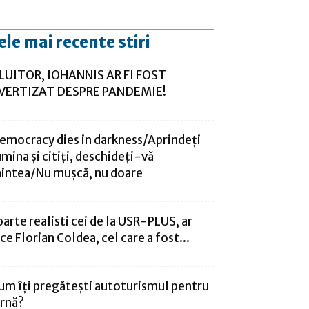
ele mai recente stiri
LUITOR, IOHANNIS AR FI FOST
VERTIZAT DESPRE PANDEMIE!
emocracy dies in darkness/Aprindeți
umina și citiți, deschideți-vă
intea/Nu mușcă, nu doare
oarte realisti cei de la USR-PLUS, ar
ice Florian Coldea, cel care a fost...
um îți pregătești autoturismul pentru
arnă?