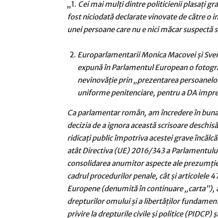
„1.
Cei mai mulţi dintre politicienii plasaţi g
fost niciodată declarate vinovate de către o i
unei persoane care nu e nici măcar suspectă 
Europarlamentarii Monica Macovei şi Sven 
expună în Parlamentul European o fotogra
nevinovăţie prin „prezentarea persoanelor
uniforme penitenciare, pentru a DA impres
Ca parlamentar român, am încredere în buna 
decizia de a ignora această scrisoare deschis
ridicaţi public împotriva acestei grave încălc
atât Directiva (UE) 2016/343 a Parlamentului
consolidarea anumitor aspecte ale prezumţiei d
cadrul procedurilor penale, cât şi articolele 
Europene (denumită în continuare „carta”), 
drepturilor omului şi a libertăţilor fundament
privire la drepturile civile şi politice (PIDCP) 