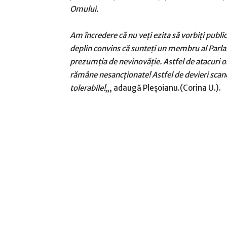
Omului.
Am încredere că nu veţi ezita să vorbiţi publi
deplin convins că sunteţi un membru al Parla
prezumţia de nevinovăţie. Astfel de atacuri o
rămâne nesancţionate! Astfel de devieri scand
tolerabile!
„, adaugă Pleşoianu.(Corina U.).