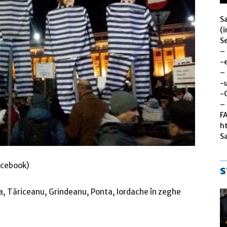
S
(i
Se
–
-
–
-u
-
– 
F
h
S
acebook)
s
ea, Tăriceanu, Grindeanu, Ponta, Iordache în zeghe