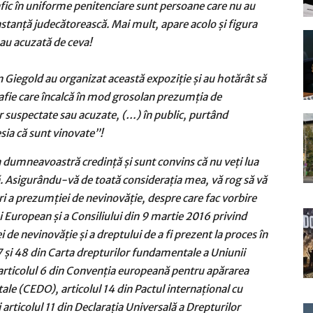
rafic în uniforme penitenciare sunt persoane care nu au
nstanţă judecătorească. Mai mult, apare acolo şi figura
sau acuzată de ceva!
Giegold au organizat această expoziţie şi au hotărât să
fie care încalcă în mod grosolan prezumţia de
 suspectate sau acuzate, (…) în public, purtând
ia că sunt vinovate”!
dumneavoastră credinţă şi sunt convins că nu veţi lua
ă. Asigurându-vă de toată consideraţia mea, vă rog să vă
ări a prezumţiei de nevinovăţie, despre care fac vorbire
 European şi a Consiliului din 9 martie 2016 privind
e nevinovăţie şi a dreptului de a fi prezent la proces în
47 şi 48 din Carta drepturilor fundamentale a Uniunii
articolul 6 din Convenţia europeană pentru apărarea
ale (CEDO), articolul 14 din Pactul internaţional cu
şi articolul 11 din Declaraţia Universală a Drepturilor