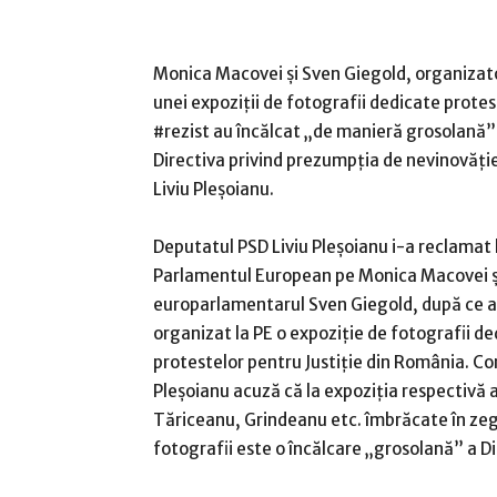
Monica Macovei şi Sven Giegold, organizato
unei expoziţii de fotografii dedicate protes
#rezist au încălcat „de manieră grosolană”
Directiva privind prezumpţia de nevinovăţie
Liviu Pleşoianu.
Deputatul PSD Liviu Pleşoianu i-a reclamat 
Parlamentul European pe Monica Macovei ş
europarlamentarul Sven Giegold, după ce a
organizat la PE o expoziţie de fotografii d
protestelor pentru Justiţie din România. Co
Pleşoianu acuză că la expoziţia respectivă 
Tăriceanu, Grindeanu etc. îmbrăcate în zeg
fotografii este o încălcare „grosolană” a D