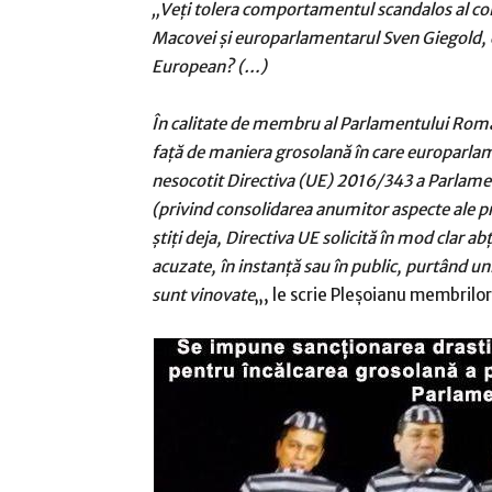
„Veţi tolera comportamentul scandalos al c
Macovei şi europarlamentarul Sven Giegold, ca
European? (…)
În calitate de membru al Parlamentului Români
faţă de maniera grosolană în care europarlam
nesocotit Directiva (UE) 2016/343 a Parlamen
(privind consolidarea anumitor aspecte ale 
ştiţi deja, Directiva UE solicită în mod clar 
acuzate, în instanţă sau în public, purtând un
sunt vinovate
„, le scrie Pleşoianu membrilor