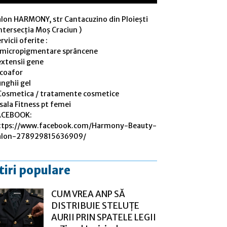
alon HARMONY, str Cantacuzino din Ploiești
ntersecția Moș Craciun )
rvicii oferite :
 micropigmentare sprâncene
extensii gene
 coafor
nghii gel
Cosmetica / tratamente cosmetice
sala Fitness pt femei
ACEBOOK:
ttps://www.facebook.com/Harmony-Beauty-
alon-278929815636909/
tiri populare
CUM VREA ANP SĂ
DISTRIBUIE STELUȚE
AURII PRIN SPATELE LEGII