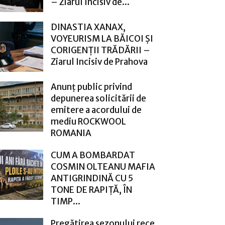
– Ziarul Incisiv de...
DINASTIA XANAX,
VOYEURISM LA BĂICOI ȘI
CORIGENȚII TRĂDĂRII –
Ziarul Incisiv de Prahova
Anunț public privind
depunerea solicitării de
emitere a acordului de
mediu ROCKWOOL
ROMANIA
CUM A BOMBARDAT
COSMIN OLTEANU MAFIA
ANTIGRINDINĂ CU 5
TONE DE RAPIȚĂ, ÎN
TIMP...
Pregătirea sezonului rece