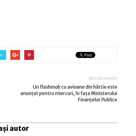
er
Articolul următor
Un flashmob cu avioane din hârtie este
anunţat pentru miercuri, în faţa Ministerului
Finanţelor Publice
ași autor