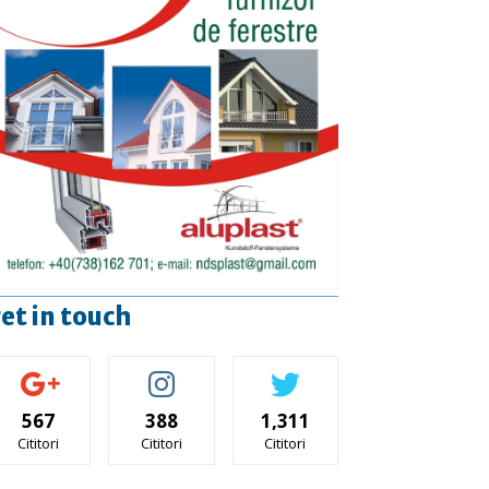
et in touch
567
388
1,311
Cititori
Cititori
Cititori