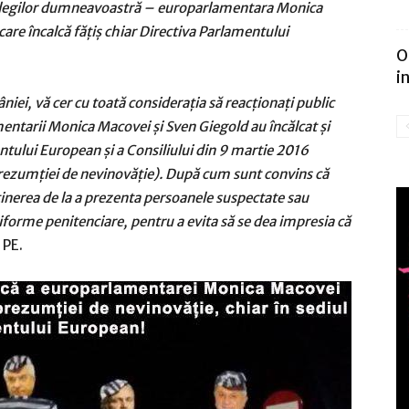
olegilor dumneavoastră – europarlamentara Monica
re încalcă făţiş chiar Directiva Parlamentului
O
i
ei, vă cer cu toată consideraţia să reacţionaţi public
entarii Monica Macovei şi Sven Giegold au încălcat şi
tului European şi a Consiliului din 9 martie 2016
prezumţiei de nevinovăţie). După cum sunt convins că
abţinerea de la a prezenta persoanele suspectate sau
iforme penitenciare, pentru a evita să se dea impresia că
 PE.