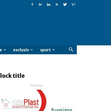
e
exclusiv
sport
lock title
Publicitate