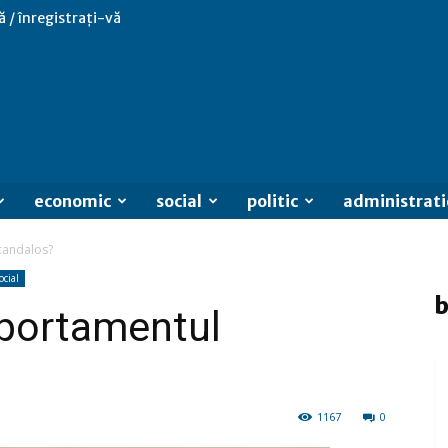
ă / înregistrați-vă
economic
social
politic
administrati
scandalos?
ocial
b
omportamentul
1167
0