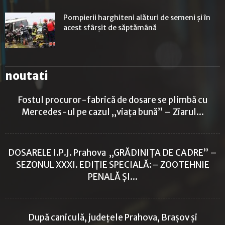
Pompierii harghiteni alături de semeni şi în
acest sfârşit de săptămână
noutati
Fostul procuror-fabrică de dosare se plimbă cu
Mercedes-ul pe cazul „viața bună” – Ziarul...
DOSARELE I.P.J. Prahova „GRĂDINIȚA DE CADRE” –
SEZONUL XXXI. EDIȚIE SPECIALĂ:– ZOOTEHNIE
PENALĂ ȘI...
După caniculă, județele Prahova, Brașov și