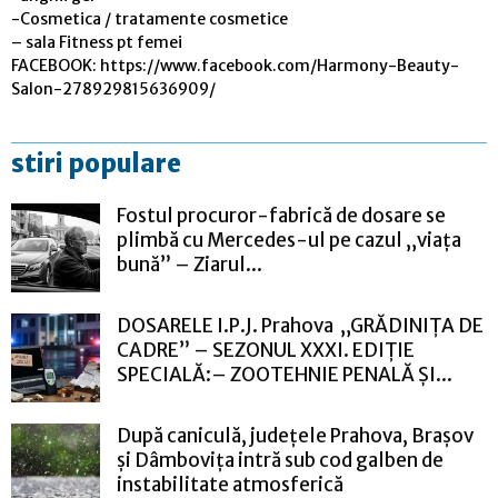
-Cosmetica / tratamente cosmetice
– sala Fitness pt femei
FACEBOOK: https://www.facebook.com/Harmony-Beauty-
Salon-278929815636909/
stiri populare
Fostul procuror-fabrică de dosare se
plimbă cu Mercedes-ul pe cazul „viața
bună” – Ziarul...
DOSARELE I.P.J. Prahova „GRĂDINIȚA DE
CADRE” – SEZONUL XXXI. EDIȚIE
SPECIALĂ:– ZOOTEHNIE PENALĂ ȘI...
După caniculă, județele Prahova, Brașov
și Dâmbovița intră sub cod galben de
instabilitate atmosferică