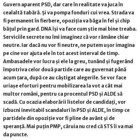
Guvern aparent PSD, dar care în realitate va juca în
cealaltă tabără. Și va pompa fonduri cui vrea. Strada va
fi permanent în fierbere, opoziția va băga în fel și chip
bățul prin gard. DNA își va face cum știe mai bine treaba.
Serviciile secrete nu îmi imaginez că vor rămâne chiar
neutre. Iar dacă nu vor fi neutre, ne putem ușor imagina
pe cine vor ajuta ele în tot acest interval de timp.
Ambasadele vor lucra și ele la greu, tunând și fugerând
împotriva celor două partide care au guvernat până
acum țara, după ce au câștigat alegerile. Se vor face
uriașe eforturi pentru mobilizarea la vot a cât mai
multor români, pentru ca procentul PSD și ALDE să
scadă. Cu ocazia elaborării listelor de candidați, vor
izbucni inevitabil scandaluri în PSD și ALDE, în timp ce
partidele din opoziție vor fi pline de avânt și de
speranță. Mai puțin PMP, căruia nu cred că STS îi va mai
da puncte.