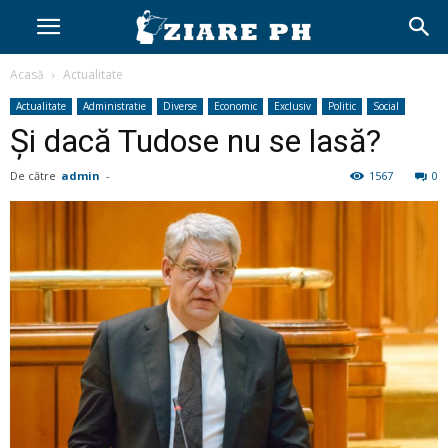
Acasă
Actualitate
Actualitate
Administratie
Diverse
Economic
Exclusiv
Politic
Social
Și dacă Tudose nu se lasă?
De către
admin
-
1567
0