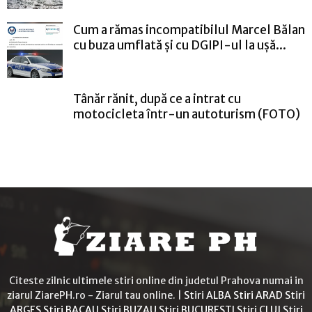
Cum a rămas incompatibilul Marcel Bălan
cu buza umflată și cu DGIPI-ul la ușă...
Tânăr rănit, după ce a intrat cu
motocicleta într-un autoturism (FOTO)
Citeste zilnic ultimele stiri online din judetul Prahova numai in
ziarul ZiarePH.ro - Ziarul tau online. |
Stiri ALBA
Stiri ARAD
Stiri
ARGES
Stiri BACAU
Stiri BUZAU
Stiri BUCURESTI
Stiri CLUJ
Stiri