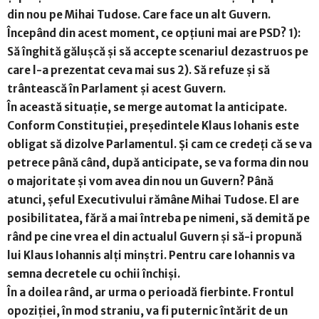
din nou pe Mihai Tudose. Care face un alt Guvern.
Începând din acest moment, ce opțiuni mai are PSD? 1):
Să înghită gălușcă și să accepte scenariul dezastruos pe
care l-a prezentat ceva mai sus 2). Să refuze și să
trântească în Parlament și acest Guvern.
În această situație, se merge automat la anticipate.
Conform Constituției, președintele Klaus Iohanis este
obligat să dizolve Parlamentul. Și cam ce credeți că se va
petrece până când, după anticipate, se va forma din nou
o majoritate și vom avea din nou un Guvern? Până
atunci, șeful Executivului rămâne Mihai Tudose. El are
posibilitatea, fără a mai întreba pe nimeni, să demită pe
rând pe cine vrea el din actualul Guvern și să-i propună
lui Klaus Iohannis alți minștri. Pentru care Iohannis va
semna decretele cu ochii închiși.
În a doilea rând, ar urma o perioadă fierbinte. Frontul
opoziției, în mod straniu, va fi puternic întărit de un