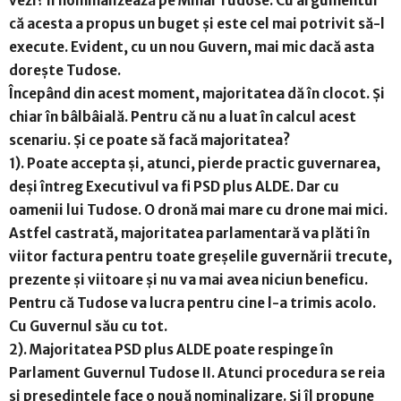
vezi? Îl nominalizează pe Mihai Tudose. Cu argumentul
că acesta a propus un buget și este cel mai potrivit să-l
execute. Evident, cu un nou Guvern, mai mic dacă asta
dorește Tudose.
Începând din acest moment, majoritatea dă în clocot. Și
chiar în bâlbâială. Pentru că nu a luat în calcul acest
scenariu. Și ce poate să facă majoritatea?
1). Poate accepta și, atunci, pierde practic guvernarea,
deși întreg Executivul va fi PSD plus ALDE. Dar cu
oamenii lui Tudose. O dronă mai mare cu drone mai mici.
Astfel castrată, majoritatea parlamentară va plăti în
viitor factura pentru toate greșelile guvernării trecute,
prezente și viitoare și nu va mai avea niciun beneficu.
Pentru că Tudose va lucra pentru cine l-a trimis acolo.
Cu Guvernul său cu tot.
2). Majoritatea PSD plus ALDE poate respinge în
Parlament Guvernul Tudose II. Atunci procedura se reia
și președintele face o nouă nominalizare. Și îl propune