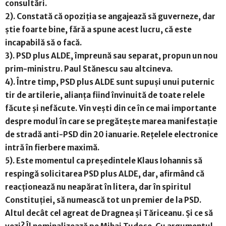
consultări.
2). Constată că opoziția se angajează să guverneze, dar
știe foarte bine, fără a spune acest lucru, că este
incapabilă să o facă.
3). PSD plus ALDE, împreună sau separat, propun un nou
prim-ministru. Paul Stănescu sau altcineva.
4). Între timp, PSD plus ALDE sunt supuși unui puternic
tir de artilerie, alianța fiind învinuită de toate relele
făcute și nefăcute. Vin vești din ce în ce mai importante
despre modul în care se pregătește marea manifestație
de stradă anti-PSD din 20 ianuarie. Rețelele electronice
intră în fierbere maximă.
5). Este momentul ca președintele Klaus Iohannis să
respingă solicitarea PSD plus ALDE, dar, afirmând că
reacționează nu neapărat în litera, dar în spiritul
Constituției, să numească tot un premier de la PSD.
Altul decât cel agreat de Dragnea și Tăriceanu. Și ce să