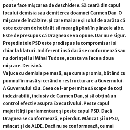
poate face mișcarea de deschidere. Să ceară din capul
locului demisia sau demiterea doamnei Carmen Dan. O
mișcare de încălzire. Și care mai are și rolul de a arăta că
este extrem de hotărât să meargă până în pânzele albe.
Este de presupus că Dragnea se va opune. Dar nu e sigur.
Președintele PSD este predispus la compromisuri și
chiar la blaturi. Indiferent însă dacă se conformează sau
nu dorinței lui Mihai Tudose, acesta va face a doua
mișcare. Decisivă.
Va juca cu demisia pe masă, așa cum a promis, bătând cu
pumnul în masă și cerând o restructurare a Guvernului.
A Guvernului său. Ceea ce i-ar permite să scape de toți
indezirabilii, inclusiv de Carmen Dan, și să obțină un
control efectiv asupra Executivului. Peste capul
majorității parlamentare și peste capul PSD. Dacă
Dragnea se conformează, e pierdut. Mâncat și în PSD,
mâncat și de ALDE. Dacă nu se conformează, ce mai