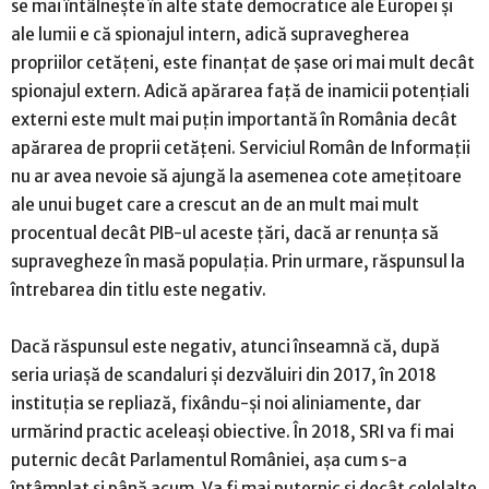
se mai întâlnește în alte state democratice ale Europei și
ale lumii e că spionajul intern, adică supravegherea
propriilor cetățeni, este finanțat de șase ori mai mult decât
spionajul extern. Adică apărarea față de inamicii potențiali
externi este mult mai puțin importantă în România decât
apărarea de proprii cetățeni. Serviciul Român de Informații
nu ar avea nevoie să ajungă la asemenea cote amețitoare
ale unui buget care a crescut an de an mult mai mult
procentual decât PIB-ul aceste țări, dacă ar renunța să
supravegheze în masă populația. Prin urmare, răspunsul la
întrebarea din titlu este negativ.
Dacă răspunsul este negativ, atunci înseamnă că, după
seria uriașă de scandaluri și dezvăluiri din 2017, în 2018
instituția se repliază, fixându-și noi aliniamente, dar
urmărind practic aceleași obiective. În 2018, SRI va fi mai
puternic decât Parlamentul României, așa cum s-a
întâmplat și până acum. Va fi mai puternic și decât celelalte