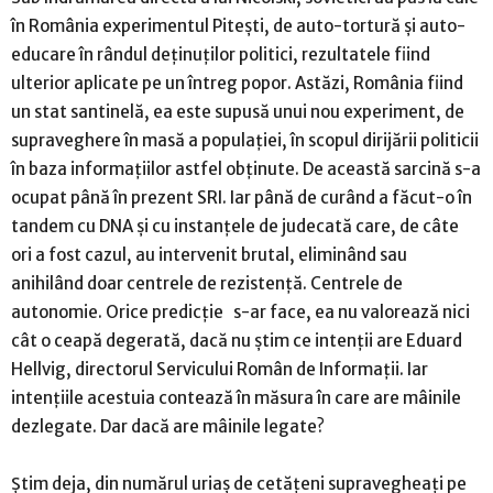
în România experimentul Pitești, de auto-tortură și auto-
educare în rândul deținuților politici, rezultatele fiind
ulterior aplicate pe un întreg popor. Astăzi, România fiind
un stat santinelă, ea este supusă unui nou experiment, de
supraveghere în masă a populației, în scopul dirijării politicii
în baza informațiilor astfel obținute. De această sarcină s-a
ocupat până în prezent SRI. Iar până de curând a făcut-o în
tandem cu DNA și cu instanțele de judecată care, de câte
ori a fost cazul, au intervenit brutal, eliminând sau
anihilând doar centrele de rezistență. Centrele de
autonomie. Orice predicție s-ar face, ea nu valorează nici
cât o ceapă degerată, dacă nu știm ce intenții are Eduard
Hellvig, directorul Servicului Român de Informații. Iar
intențiile acestuia contează în măsura în care are mâinile
dezlegate. Dar dacă are mâinile legate?
Știm deja, din numărul uriaș de cetățeni supravegheați pe