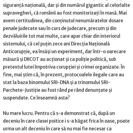
siguranță națională, dar și din numărul gigantic al celorlalte
supravegheri, că românii au fost monitorizați în masă. Mai
avem certitudinea, din conținutul nenumăratelor dosare
penale judecate sau în curs de judecare, precum și din
dezvăluirile tot mai multe, care apar chiar din interiorul
sistemului, că cel puțin zece ani Direcția Națională
Anticorupție, ea însăși un experiment, dar într-o oarecare
măsură și DIICOT au acționat și ca poliție politică, sub
pretextul lutei împotriva corupției și crimei organizate. În
fine, mai știm că, în prezent, protocoalele ilegale care au
stat la baza binomului SRI-DNA și a trinomului SRI-
Parchete-Justiție au fost rând pe rând denunțate și
suspendate. Ce înseamnă asta?
Nu mare lucru. Pentru că s-a demonstrat că, după un
deceniu în care clasei poitice i s-a băgat frica în oase, poate
urma un alt deceniu în care să nu mai fie necesar ca