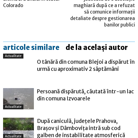
Colorado
maghiară după ce a refuzat
să comunice informaţii
detaliate despre gestionarea
banilor publici
articole similare
de la același autor
Actualitate
O tânără din comuna Blejoi a dispărut în
urmă cu aproximativ 2 săptămâni
Persoană dispărută, căutată într-un lac
din comuna Izvoarele
Actualitate
După caniculă, județele Prahova,
Brașov și Dâmbovița intră sub cod
galben de instabilitate atmosferică
Actualitate