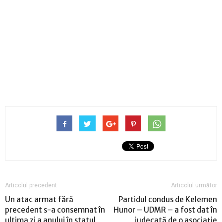
Articolul precedent
Articolul următor
Un atac armat fără
Partidul condus de Kelemen
precedent s-a consemnat în
Hunor – UDMR – a fost dat în
ultima zi a anului în statul
judecată de o asociaţie