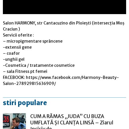
Salon HARMONY, str Cantacuzino din Ploiești (intersecția Moș
Craciun )
Servicii oferite :
– micropigmentare sprâncene
-extensii gene
– coafor
-unghii gel
-Cosmetica / tratamente cosmetice
– sala Fitness pt femei
FACEBOOK: https://www.facebook.com/Harmony-Beauty-
Salon-278929815636909/
stiri populare
CUM A RĂMAS „IUDA” CU BUZA
UMFLATĂ ȘI CLANȚA LINSĂ – Ziarul