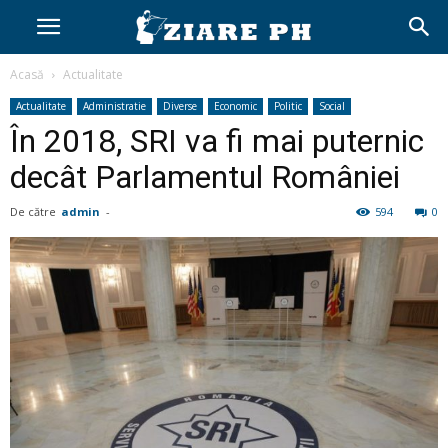
Acasă
Actualitate
Actualitate
Administratie
Diverse
Economic
Politic
Social
În 2018, SRI va fi mai puternic
decât Parlamentul României
De către
admin
-
594
0