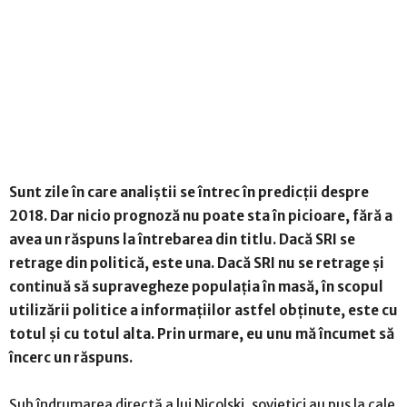
Sunt zile în care analiștii se întrec în predicții despre
2018. Dar nicio prognoză nu poate sta în picioare, fără a
avea un răspuns la întrebarea din titlu. Dacă SRI se
retrage din politică, este una. Dacă SRI nu se retrage și
continuă să supravegheze populația în masă, în scopul
utilizării politice a informațiilor astfel obținute, este cu
totul și cu totul alta. Prin urmare, eu unu mă încumet să
încerc un răspuns.
Sub îndrumarea directă a lui Nicolski, sovietici au pus la cale