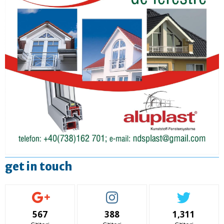
get in touch
567
388
1,311