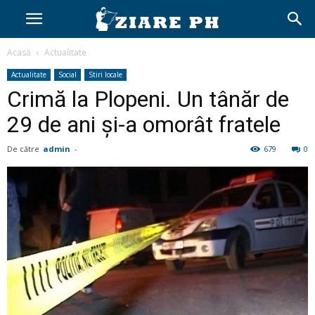
Acasă
Actualitate
Actualitate
Social
Stiri locale
Crimă la Plopeni. Un tânăr de
29 de ani și-a omorât fratele
De către
admin
-
679
0