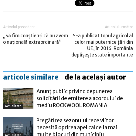
Articolul precedent
Articolul următor
„Să fim conștienți că nu avem
S-a publicat topul agricol al
o națională extraordinară”
celor mai puternice țări din
UE, în 2016: România
depășește state importante
articole similare
de la același autor
Anunț public privind depunerea
solicitării de emitere a acordului de
mediu ROCKWOOL ROMANIA
Actualitate
Pregătirea sezonului rece viitor
necesită oprirea apei calde la mai
multe blocuri din municipiu
Actualitate