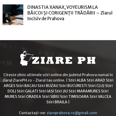
DINASTIA XANAX, VOYEURISM LA
BĂICOI ȘI CORIGENȚII TRĂDĂRII – Ziarul
Incisiv de Prahova
Citeste zilnic ultimele stiri online din judetul Prahova numai in
ziarul ZiarePH.ro - Ziarul tau online. |
Stiri ALBA
Stiri ARAD
Stiri
ARGES
Stiri BACAU
Stiri BUZAU
Stiri BUCURESTI
Stiri CLUJ
Stiri
DOLJ
Stiri GALATI
Stiri IASI
Stiri JIU
Stiri MARAMURES
Stiri
MURES
Stiri ORADEA
Stiri SIBIU
Stiri TIMISOARA
Stiri VALCEA
Stiri BRAILA
|
Contactați-ne:
ziareprahova.ro@gmail.com