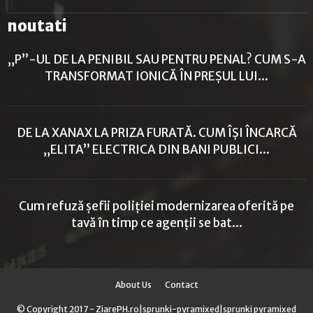
noutati
„P”-UL DE LA PENIBIL SAU PENTRU PENAL? CUM S-A
TRANSFORMAT IONICĂ ÎN PREȘUL LUI...
DE LA XANAX LA PRIZA FURATĂ. CUM ÎȘI ÎNCARCĂ
„ELITA” ELECTRICA DIN BANI PUBLICI...
Cum refuză șefii poliției modernizarea oferită pe
tavă în timp ce agenții se bat...
About Us
Contact
© Copyright 2017 - ZiarePH.ro|
sprunki-pyramixed
|
sprunki pyramixed