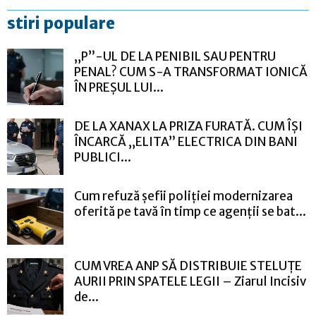
stiri populare
„P”-UL DE LA PENIBIL SAU PENTRU
PENAL? CUM S-A TRANSFORMAT IONICĂ
ÎN PREȘUL LUI...
DE LA XANAX LA PRIZA FURATĂ. CUM ÎȘI
ÎNCARCĂ „ELITA” ELECTRICA DIN BANI
PUBLICI...
Cum refuză șefii poliției modernizarea
oferită pe tavă în timp ce agenții se bat...
CUM VREA ANP SĂ DISTRIBUIE STELUȚE
AURII PRIN SPATELE LEGII – Ziarul Incisiv
de...