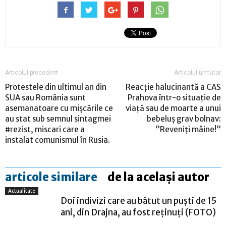
Articolul precedent
Articolul următor
Protestele din ultimul an din
Reacție halucinantă a CAS
SUA sau România sunt
Prahova într-o situație de
asemanatoare cu mișcările ce
viață sau de moarte a unui
au stat sub semnul sintagmei
bebeluș grav bolnav:
#rezist, miscari care a
”Reveniți mâine!”
instalat comunismul în Rusia.
articole similare
de la același autor
Actualitate
Doi indivizi care au bătut un puști de 15
ani, din Drajna, au fost reținuți (FOTO)