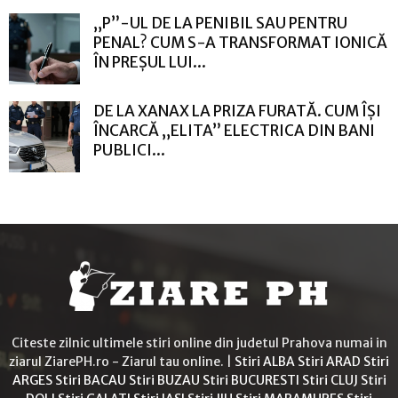
„P”-UL DE LA PENIBIL SAU PENTRU
PENAL? CUM S-A TRANSFORMAT IONICĂ
ÎN PREȘUL LUI...
DE LA XANAX LA PRIZA FURATĂ. CUM ÎȘI
ÎNCARCĂ „ELITA” ELECTRICA DIN BANI
PUBLICI...
Citeste zilnic ultimele stiri online din judetul Prahova numai in
ziarul ZiarePH.ro - Ziarul tau online. |
Stiri ALBA
Stiri ARAD
Stiri
ARGES
Stiri BACAU
Stiri BUZAU
Stiri BUCURESTI
Stiri CLUJ
Stiri