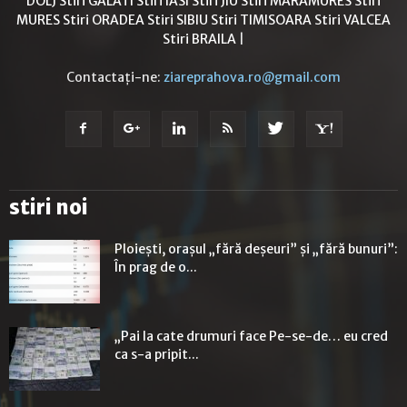
DOLJ
Stiri GALATI
Stiri IASI
Stiri JIU
Stiri MARAMURES
Stiri
MURES
Stiri ORADEA
Stiri SIBIU
Stiri TIMISOARA
Stiri VALCEA
Stiri BRAILA
|
Contactați-ne:
ziareprahova.ro@gmail.com
stiri noi
Ploiești, orașul „fără deșeuri” și „fără bunuri”:
În prag de o...
„Pai la cate drumuri face Pe-se-de… eu cred
ca s-a pripit...