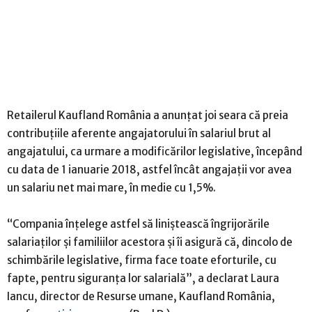
Retailerul Kaufland România a anunţat joi seara că preia
contribuţiile aferente angajatorului în salariul brut al
angajatului, ca urmare a modificărilor legislative, începând
cu data de 1 ianuarie 2018, astfel încât angajaţii vor avea
un salariu net mai mare, în medie cu 1,5%.
“Compania înţelege astfel să liniştească îngrijorările
salariaţilor şi familiilor acestora şi îi asigură că, dincolo de
schimbările legislative, firma face toate eforturile, cu
fapte, pentru siguranţa lor salarială”, a declarat Laura
Iancu, director de Resurse umane, Kaufland România,