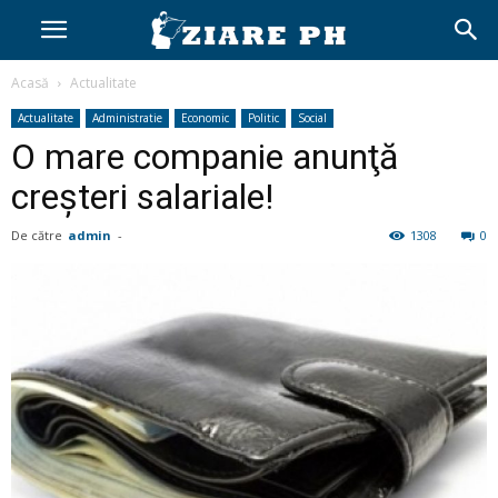
Acasă
Actualitate
Actualitate
Administratie
Economic
Politic
Social
O mare companie anunţă
creşteri salariale!
De către
admin
-
1308
0