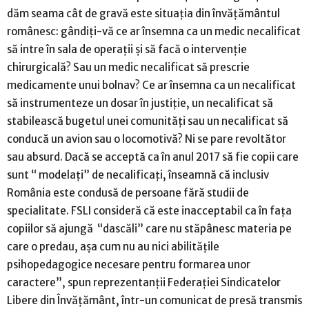
dăm seama cât de gravă este situaţia din învăţământul
românesc: gândiţi-vă ce ar însemna ca un medic necalificat
să intre în sala de operaţii şi să facă o intervenţie
chirurgicală? Sau un medic necalificat să prescrie
medicamente unui bolnav? Ce ar însemna ca un necalificat
să instrumenteze un dosar în justiţie, un necalificat să
stabilească bugetul unei comunităţi sau un necalificat să
conducă un avion sau o locomotivă? Ni se pare revoltător
sau absurd. Dacă se acceptă ca în anul 2017 să fie copii care
sunt “ modelaţi” de necalificaţi, înseamnă că inclusiv
România este condusă de persoane fără studii de
specialitate. FSLI consideră că este inacceptabil ca în faţa
copiilor să ajungă “dascăli” care nu stăpânesc materia pe
care o predau, aşa cum nu au nici abilităţile
psihopedagogice necesare pentru formarea unor
caractere”, spun reprezentanţii Federaţiei Sindicatelor
Libere din Învăţământ, într-un comunicat de presă transmis