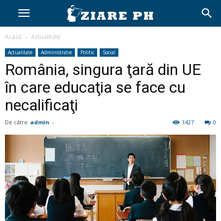
Acasă
Actualitate
Actualitate
Administratie
Politic
Social
România, singura ţară din UE
în care educaţia se face cu
necalificaţi
De către
admin
-
1427
0