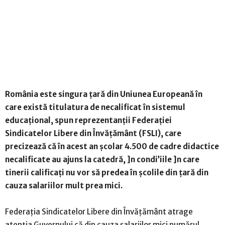
România este singura ţară din Uniunea Europeană în
care există titulatura de necalificat în sistemul
educaţional, spun reprezentanţii Federaţiei
Sindicatelor Libere din Învăţământ (FSLI), care
precizează că în acest an şcolar 4.500 de cadre didactice
necalificate au ajuns la catedră, ]n condi’iile ]n care
tinerii calificaţi nu vor să predea în şcolile din ţară din
cauza salariilor mult prea mici.
Federaţia Sindicatelor Libere din Învăţământ atrage
atenţia Guvernului că din cauza salariilor mici numărul