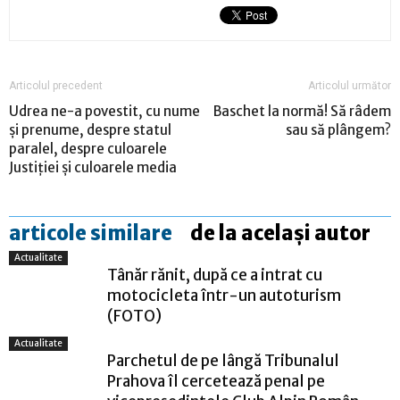
Articolul precedent
Articolul următor
Udrea ne-a povestit, cu nume
Baschet la normă! Să râdem
şi prenume, despre statul
sau să plângem?
paralel, despre culoarele
Justiţiei şi culoarele media
articole similare
de la același autor
Actualitate
Tânăr rănit, după ce a intrat cu
motocicleta într-un autoturism
(FOTO)
Actualitate
Parchetul de pe lângă Tribunalul
Prahova îl cercetează penal pe