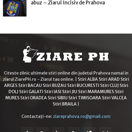
abuz – Ziarul Incisiv de Prahova
Citeste zilnic ultimele stiri online din judetul Prahova numai in
ziarul ZiarePH.ro - Ziarul tau online. |
Stiri ALBA
Stiri ARAD
Stiri
ARGES
Stiri BACAU
Stiri BUZAU
Stiri BUCURESTI
Stiri CLUJ
Stiri
DOLJ
Stiri GALATI
Stiri IASI
Stiri JIU
Stiri MARAMURES
Stiri
MURES
Stiri ORADEA
Stiri SIBIU
Stiri TIMISOARA
Stiri VALCEA
Stiri BRAILA
|
Contactați-ne:
ziareprahova.ro@gmail.com