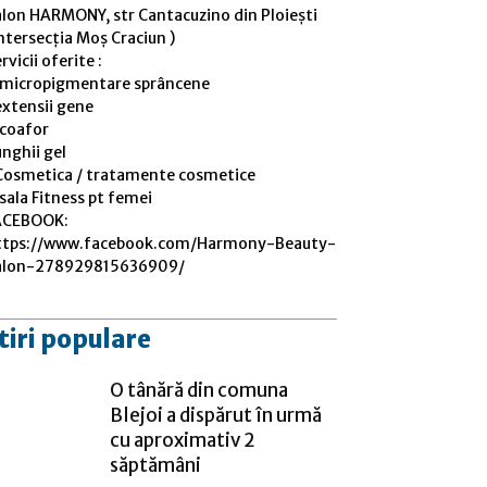
alon HARMONY, str Cantacuzino din Ploiești
ntersecția Moș Craciun )
rvicii oferite :
 micropigmentare sprâncene
extensii gene
 coafor
nghii gel
Cosmetica / tratamente cosmetice
sala Fitness pt femei
ACEBOOK:
ttps://www.facebook.com/Harmony-Beauty-
alon-278929815636909/
tiri populare
O tânără din comuna
Blejoi a dispărut în urmă
cu aproximativ 2
săptămâni