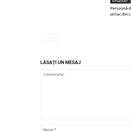
Actualitate
Persoană di
un lac din
LĂSAȚI UN MESAJ