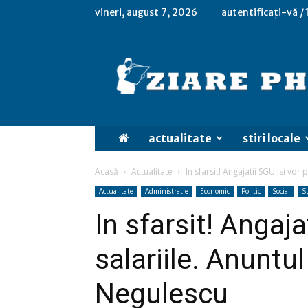
vineri, august 7, 2026
autentificați-vă /
actualitate
stiri locale
Acasă
Actualitate
In sfarsit! Angajatii SGU isi vor
Actualitate
Administratie
Economic
Politic
Social
St
In sfarsit! Angaja
salariile. Anuntul
Negulescu