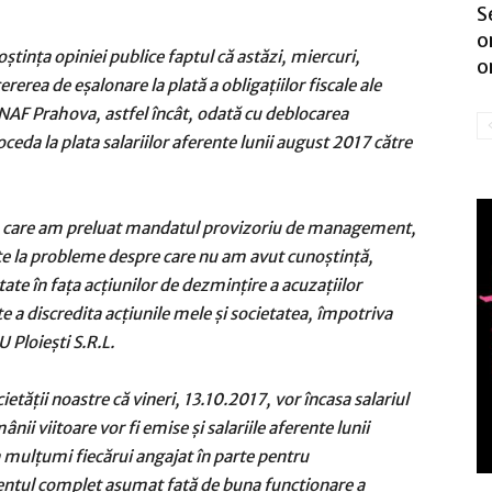
S
o
tința opiniei publice faptul că astăzi, miercuri,
or
rerea de eșalonare la plată a obligațiilor fiscale ale
ANAF Prahova, astfel încât, odată cu deblocarea
eda la plata salariilor aferente lunii august 2017 către
la care am preluat mandatul provizoriu de management,
ente la probleme despre care nu am avut cunoștință,
ate în fața acțiunilor de dezmințire a acuzațiilor
te a discredita acțiunile mele și societatea, împotriva
U Ploiești S.R.L.
cietății noastre că vineri, 13.10.2017, vor încasa salariul
nii viitoare vor fi emise și salariile aferente lunii
mulțumi fiecărui angajat în parte pentru
entul complet asumat față de buna funcționare a