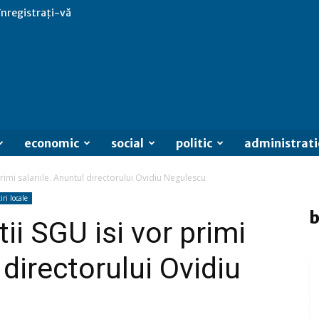
 înregistrați-vă
economic
social
politic
administrati
 primi salariile. Anuntul directorului Ovidiu Negulescu
iri locale
b
tii SGU isi vor primi
 directorului Ovidiu