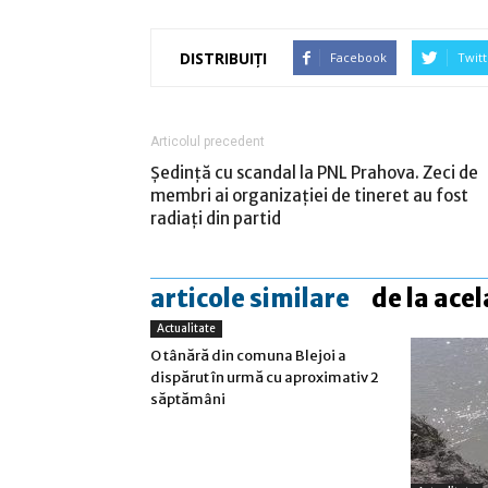
DISTRIBUIȚI
Facebook
Twitt
Articolul precedent
Ședință cu scandal la PNL Prahova. Zeci de
membri ai organizației de tineret au fost
radiați din partid
articole similare
de la acel
Actualitate
O tânără din comuna Blejoi a
dispărut în urmă cu aproximativ 2
săptămâni