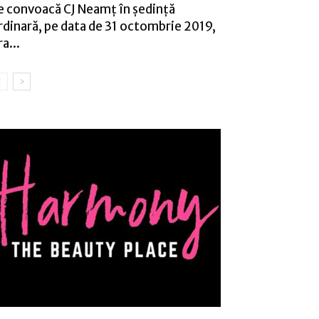
e convoacă CJ Neamţ în şedinţă
rdinară, pe data de 31 octombrie 2019,
a...