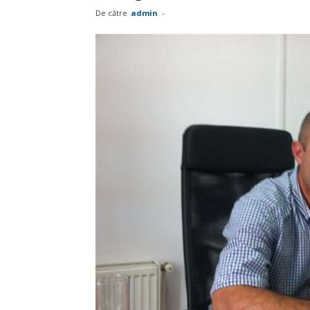
De către
admin
-