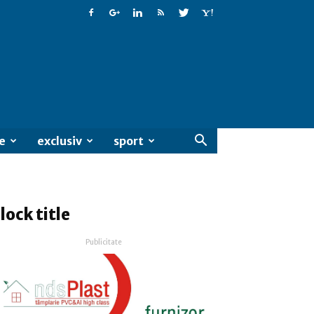
e
exclusiv
sport
lock title
Publicitate