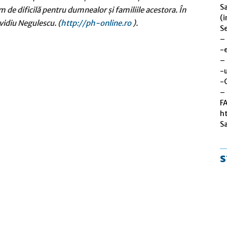
S
m de dificilă pentru dumnealor și familiile acestora. În
(i
vidiu Negulescu. (
http://ph-online.ro
).
Se
–
-
–
-u
-
– 
F
h
S
s