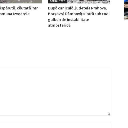
Actualitate
spărută, căutată într-
După caniculă, județele Prahova,
 comuna Izvoarele
Brașov și Dâmbovița intră sub cod
galben de instabilitate
atmosferică