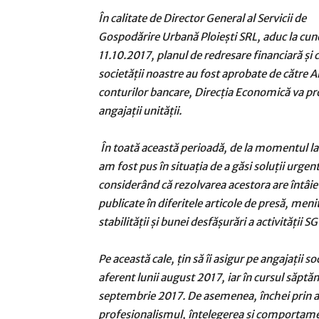
În calitate de Director General al Servicii de
Gospodărire Urbană Ploiești SRL, aduc la cunoș
11.10.2017, planul de redresare financiară și ce
societății noastre au fost aprobate de către 
conturilor bancare, Direcția Economică va proc
angajații unității.
În toată această perioadă, de la momentul 
am fost pus în situația de a găsi soluții urg
considerând că rezolvarea acestora are întâiet
publicate în diferitele articole de presă, meni
stabilității și bunei desfășurări a activității SG
Pe această cale, țin să îi asigur pe angajații so
aferent lunii august 2017, iar în cursul săptămâ
septembrie 2017. De asemenea, închei prin a 
profesionalismul, înțelegerea și comportam