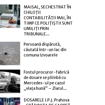
MAISAL, SECHESTRAT ÎN
CHILOȚII
CONTABILITĂȚII MAI, ÎN
TIMP CE POLIȚIȘTII SUNT
UMILIȚI PRIN
TRIBUNALE...
Persoană dispărută,
căutată într-un lac din
comuna Izvoarele
Fostul procuror-fabrică
de dosare se plimbă cu
Mercedes-ul pe cazul
„viața bună” – Ziarul...
DOSARELE I.P.J. Prahova