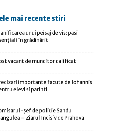
ele mai recente stiri
lanificarea unui peisaj de vis: pași
sențiali în grădinărit
ost vacant de muncitor calificat
recizari importante facute de Iohannis
entru elevi si parinti
omisarul-şef de poliţie Sandu
rangulea – Ziarul Incisiv de Prahova