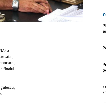
c
P
e
P
ANAF a
ietatii,
 bancare,
P
la finalul
p
c
egulescu,
F
pe