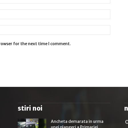
browser for the next time I comment.
stiri noi
n
Ancheta demarata in urma
O
unei plangeri a Primariei