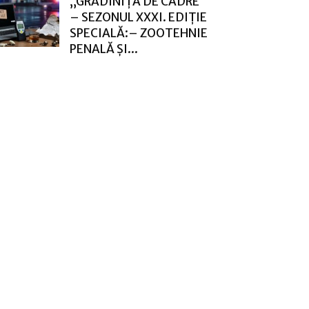
„GRĂDINIȚA DE CADRE”
– SEZONUL XXXI. EDIȚIE
SPECIALĂ:– ZOOTEHNIE
PENALĂ ȘI...