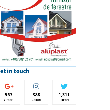
et in touch
567
388
1,311
Cititori
Cititori
Cititori