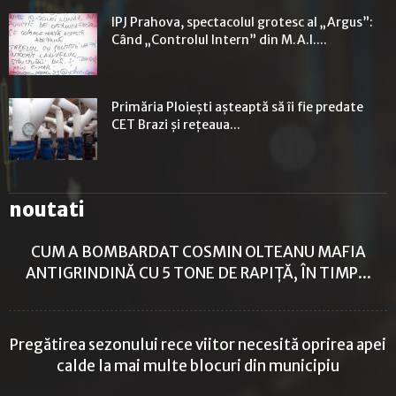
IPJ Prahova, spectacolul grotesc al „Argus”:
Când „Controlul Intern” din M.A.I....
Primăria Ploiești așteaptă să îi fie predate
CET Brazi și rețeaua...
noutati
CUM A BOMBARDAT COSMIN OLTEANU MAFIA
ANTIGRINDINĂ CU 5 TONE DE RAPIȚĂ, ÎN TIMP...
Pregătirea sezonului rece viitor necesită oprirea apei
calde la mai multe blocuri din municipiu