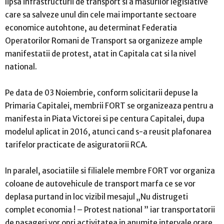
lipsa infrastructurii de transport si a masurilor legislative
care sa salveze unul din cele mai importante sectoare
economice autohtone, au determinat Federatia
Operatorilor Romani de Transport sa organizeze ample
manifestatii de protest, atat in Capitala cat si la nivel
national.
Pe data de 03 Noiembrie, conform solicitarii depuse la
Primaria Capitalei, membrii FORT se organizeaza pentru a
manifesta in Piata Victorei si pe centura Capitalei, dupa
modelul aplicat in 2016, atunci cand s-a reusit plafonarea
tarifelor practicate de asiguratorii RCA.
In paralel, asociatiile si filialele membre FORT vor organiza
coloane de autovehicule de transport marfa ce se vor
deplasa purtand in loc vizibil mesajul „Nu distrugeti
complet economia ! – Protest national ” iar transportatorii
de pasageri vor opri activitatea in anumite intervale orare.