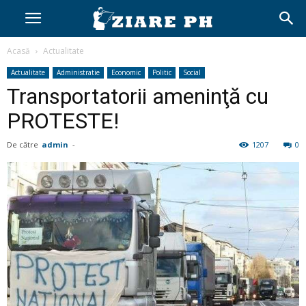
Acasă
Actualitate
Actualitate
Administratie
Economic
Politic
Social
Transportatorii ameninţă cu
PROTESTE!
De către
admin
-
1207
0