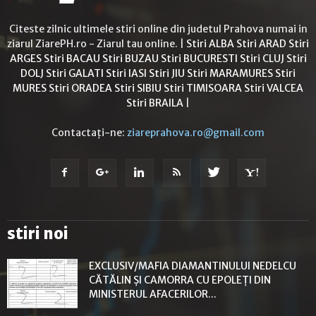
Citeste zilnic ultimele stiri online din judetul Prahova numai in
ziarul ZiarePH.ro - Ziarul tau online. |
Stiri ALBA
Stiri ARAD
Stiri
ARGES
Stiri BACAU
Stiri BUZAU
Stiri BUCURESTI
Stiri CLUJ
Stiri
DOLJ
Stiri GALATI
Stiri IASI
Stiri JIU
Stiri MARAMURES
Stiri
MURES
Stiri ORADEA
Stiri SIBIU
Stiri TIMISOARA
Stiri VALCEA
Stiri BRAILA
|
Contactați-ne:
ziareprahova.ro@gmail.com
stiri noi
EXCLUSIV/MAFIA DIAMANTINULUI NEDELCU
CĂTĂLIN ȘI CAMORRA CU EPOLEȚI DIN
MINISTERUL AFACERILOR...