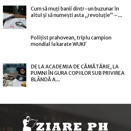
Cum să muți banii dintr-un buzunar în
altul și să numești asta „revoluție” –...
Polițist prahovean, triplu campion
mondial la karate WUKF
DE LA ACADEMIA DE CĂMĂTĂRIE, LA
PUMNI ÎN GURA COPIILOR SUB PRIVIREA
BLÂNDĂ A...