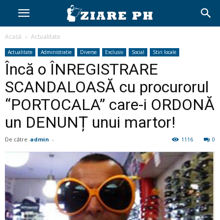
Acasă
Actualitate
Actualitate
Administratie
Diverse
Exclusiv
Social
Stiri locale
Încă o ÎNREGISTRARE
SCANDALOASĂ cu procurorul
“PORTOCALA” care-i ORDONĂ
un DENUNȚ unui martor!
De către
admin
-
1116
0