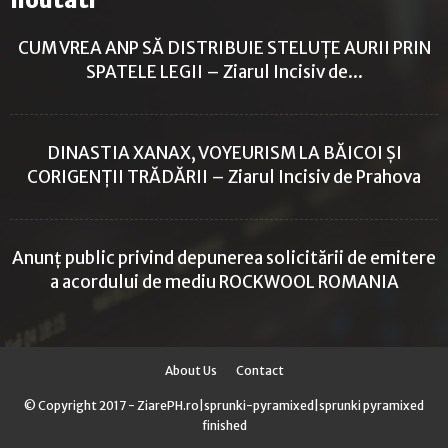
CUM VREA ANP SĂ DISTRIBUIE STELUȚE AURII PRIN
SPATELE LEGII – Ziarul Incisiv de...
DINASTIA XANAX, VOYEURISM LA BĂICOI ȘI
CORIGENȚII TRĂDĂRII – Ziarul Incisiv de Prahova
Anunț public privind depunerea solicitării de emitere
a acordului de mediu ROCKWOOL ROMANIA
About Us
Contact
© Copyright 2017 - ZiarePH.ro|
sprunki-pyramixed
|
sprunki pyramixed
finished