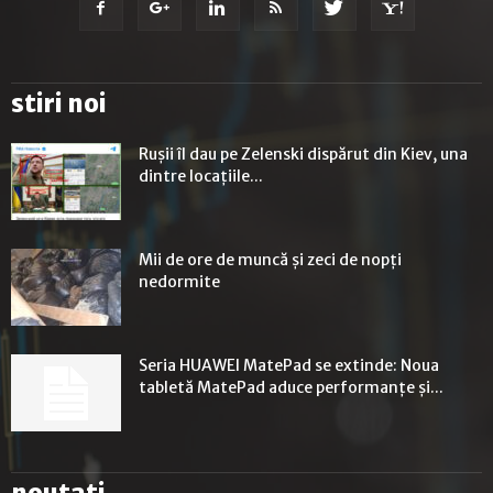
stiri noi
Rușii îl dau pe Zelenski dispărut din Kiev, una
dintre locațiile...
Mii de ore de muncă și zeci de nopți
nedormite
Seria HUAWEI MatePad se extinde: Noua
tabletă MatePad aduce performanțe și...
noutati