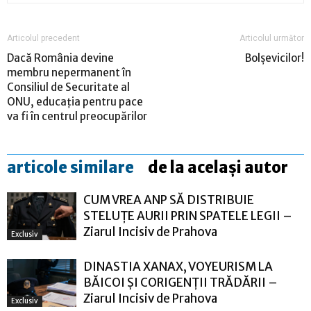
Articolul precedent
Articolul următor
Dacă România devine
Bolșevicilor!
membru nepermanent în
Consiliul de Securitate al
ONU, educația pentru pace
va fi în centrul preocupărilor
articole similare
de la același autor
CUM VREA ANP SĂ DISTRIBUIE
STELUȚE AURII PRIN SPATELE LEGII –
Ziarul Incisiv de Prahova
Exclusiv
DINASTIA XANAX, VOYEURISM LA
BĂICOI ȘI CORIGENȚII TRĂDĂRII –
Ziarul Incisiv de Prahova
Exclusiv