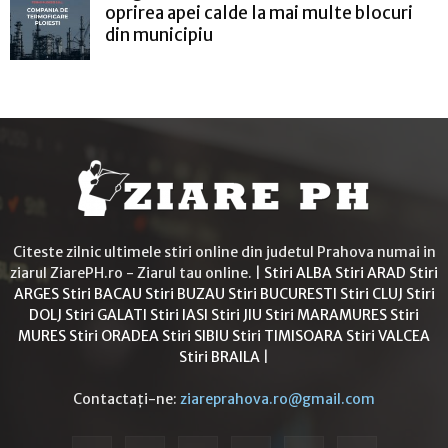
oprirea apei calde la mai multe blocuri
din municipiu
Citeste zilnic ultimele stiri online din judetul Prahova numai in
ziarul ZiarePH.ro - Ziarul tau online. |
Stiri ALBA
Stiri ARAD
Stiri
ARGES
Stiri BACAU
Stiri BUZAU
Stiri BUCURESTI
Stiri CLUJ
Stiri
DOLJ
Stiri GALATI
Stiri IASI
Stiri JIU
Stiri MARAMURES
Stiri
MURES
Stiri ORADEA
Stiri SIBIU
Stiri TIMISOARA
Stiri VALCEA
Stiri BRAILA
|
Contactați-ne:
ziareprahova.ro@gmail.com