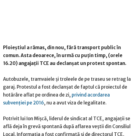
Ploieștiul a rămas, din nou, fără transport public în
comun. Asta deoarece, în urmă cu puțin timp, (orele
16.20) angajații TCE au declanșat un protest spontan.
Autobuzele, tramvaiele și troleele de pe traseu se retrag la
garaj. Protestul a fost declanșat de faptul că proiectul de
hotărâre aflat pe ordinea de zi,
privind acordarea
subvenției pe 2016
, nu a avut viza de legalitate.
Potrivit lui Ion Mișcă, liderul de sindicat al TCE, angajații se
află deja în grevă spontană după aflarea veștii din Consiliul
Local. Informația a fost confirmată și de directorul TCE,