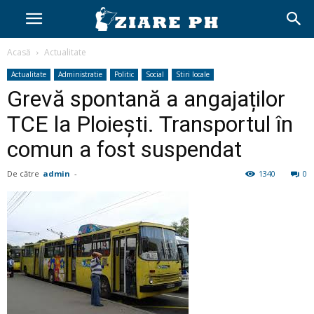
Acasă
Actualitate
Actualitate
Administratie
Politic
Social
Stiri locale
Grevă spontană a angajaților
TCE la Ploiești. Transportul în
comun a fost suspendat
De către
admin
-
1340
0