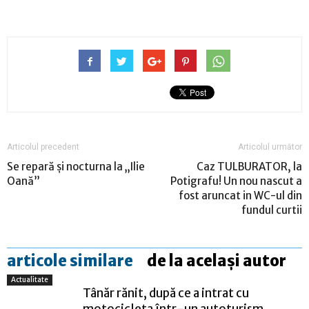
Articolul precedent
Articolul următor
Se repară şi nocturna la „Ilie
Caz TULBURATOR, la
Oană”
Potigrafu! Un nou nascut a
fost aruncat in WC-ul din
fundul curtii
articole similare
de la același autor
Actualitate
Tânăr rănit, după ce a intrat cu