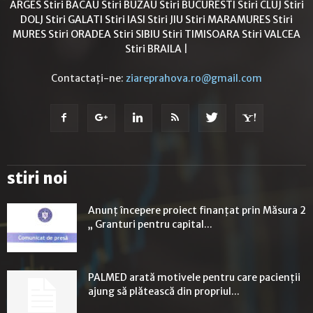
ARGES
Stiri BACAU
Stiri BUZAU
Stiri BUCURESTI
Stiri CLUJ
Stiri
DOLJ
Stiri GALATI
Stiri IASI
Stiri JIU
Stiri MARAMURES
Stiri
MURES
Stiri ORADEA
Stiri SIBIU
Stiri TIMISOARA
Stiri VALCEA
Stiri BRAILA
|
Contactați-ne:
ziareprahova.ro@gmail.com
stiri noi
Anunț începere proiect finanțat prin Măsura 2
„ Granturi pentru capital...
PALMED arată motivele pentru care pacienții
ajung să plătească din propriul...