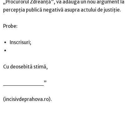
„Procurorul Zdreanţă”, va adăuga un nou argument la
percepţia publică negativă asupra actului de justiţie.
Probe:
Inscrisuri;
Cu deosebită stimă,
__________”
(incisivdeprahova.ro).