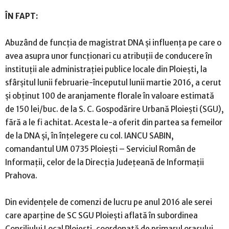
ÎN FAPT:
Abuzând de funcţia de magistrat DNA şi influenţa pe care o
avea asupra unor funcţionari cu atribuţii de conducere în
instituţii ale administraţiei publice locale din Ploieşti, la
sfârşitul lunii februarie-începutul lunii martie 2016, a cerut
şi obţinut 100 de aranjamente florale în valoare estimată
de 150 lei/buc. de la S. C. Gospodărire Urbană Ploieşti (SGU),
fără a le fi achitat. Acesta le-a oferit din partea sa femeilor
de la DNA şi, în înţelegere cu col. IANCU SABIN,
comandantul UM 0735 Ploieşti – Serviciul Român de
Informaţii, celor de la Direcţia Judeţeană de Informaţii
Prahova.
Din evidenţele de comenzi de lucru pe anul 2016 ale serei
care aparţine de SC SGU Ploieşti aflată în subordinea
Consiliului Local Ploieşti, coordonată de primarul oraşului,