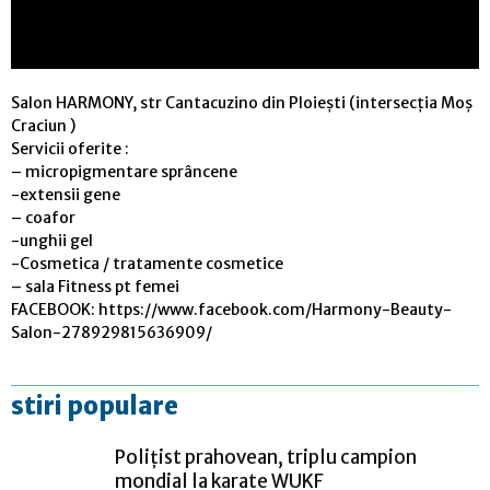
Salon HARMONY, str Cantacuzino din Ploiești (intersecția Moș
Craciun )
Servicii oferite :
– micropigmentare sprâncene
-extensii gene
– coafor
-unghii gel
-Cosmetica / tratamente cosmetice
– sala Fitness pt femei
FACEBOOK: https://www.facebook.com/Harmony-Beauty-
Salon-278929815636909/
stiri populare
Polițist prahovean, triplu campion
mondial la karate WUKF