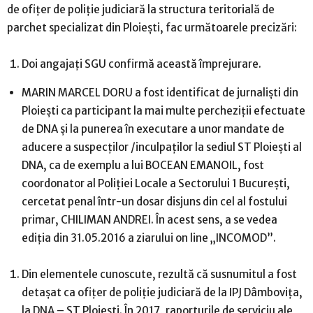
de ofiţer de poliţie judiciară la structura teritorială de
parchet specializat din Ploieşti, fac următoarele precizări:
Doi angajaţi SGU confirmă această împrejurare.
MARIN MARCEL DORU a fost identificat de jurnalişti din
Ploieşti ca participant la mai multe percheziţii efectuate
de DNA şi la punerea în executare a unor mandate de
aducere a suspecţilor /inculpaţilor la sediul ST Ploieşti al
DNA, ca de exemplu a lui BOCEAN EMANOIL, fost
coordonator al Poliţiei Locale a Sectorului 1 Bucureşti,
cercetat penal într-un dosar disjuns din cel al fostului
primar, CHILIMAN ANDREI. În acest sens, a se vedea
ediţia din 31.05.2016 a ziarului on line „INCOMOD”.
Din elementele cunoscute, rezultă că susnumitul a fost
detaşat ca ofiţer de poliţie judiciară de la IPJ Dâmboviţa,
la DNA – ST Ploieşti. În 2017, raporturile de serviciu ale