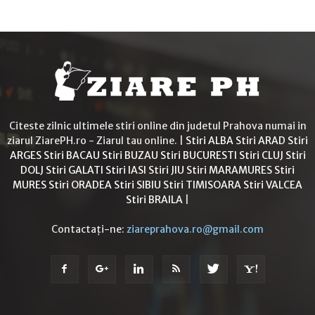
Citeste zilnic ultimele stiri online din judetul Prahova numai in
ziarul ZiarePH.ro - Ziarul tau online. |
Stiri ALBA
Stiri ARAD
Stiri
ARGES
Stiri BACAU
Stiri BUZAU
Stiri BUCURESTI
Stiri CLUJ
Stiri
DOLJ
Stiri GALATI
Stiri IASI
Stiri JIU
Stiri MARAMURES
Stiri
MURES
Stiri ORADEA
Stiri SIBIU
Stiri TIMISOARA
Stiri VALCEA
Stiri BRAILA
|
Contactați-ne:
ziareprahova.ro@gmail.com