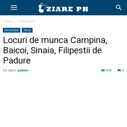
Acasă
Actualitate
Actualitate
Social
Locuri de munca Campina,
Baicoi, Sinaia, Filipestii de
Padure
De către
admin
-
854
0