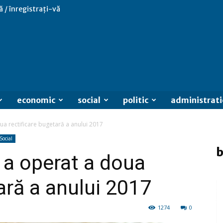
ă / înregistrați-vă
economic
social
politic
administrati
a rectificare bugetară a anului 2017
Social
b
 a operat a doua
ară a anului 2017
1274
0