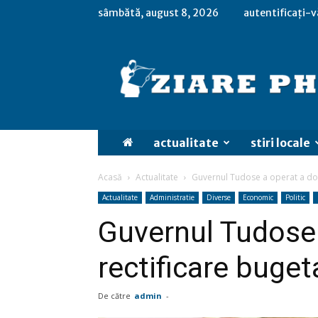
sâmbătă, august 8, 2026
autentificați-v
actualitate
stiri locale
Acasă
Actualitate
Guvernul Tudose a operat a dou
Actualitate
Administratie
Diverse
Economic
Politic
Guvernul Tudose
rectificare buget
De către
admin
-