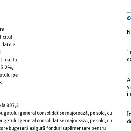
c
are
N
icitul
e datele
1
i
c
timat la
e 5,2%,
etului pe
A
s
v
in
 la 837,2
e bugetului general consolidat se majorează, pe sold, cu
Î
 bugetului general consolidat se majorează, pe sold, cu
d
icare bugetară asigură fonduri suplimentare pentru