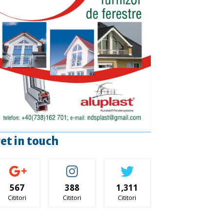
et in touch
567
388
1,311
Cititori
Cititori
Cititori