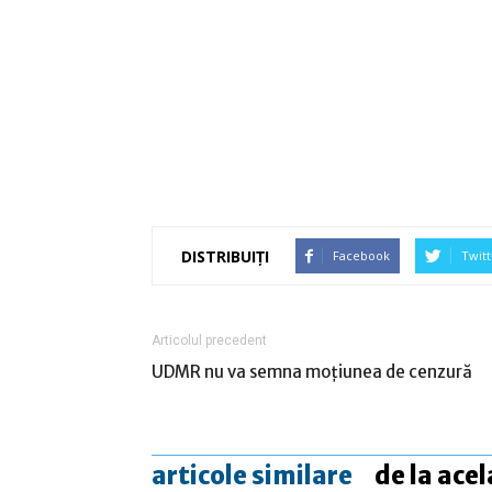
DISTRIBUIȚI
Facebook
Twitt
Articolul precedent
UDMR nu va semna moţiunea de cenzură
articole similare
de la acel