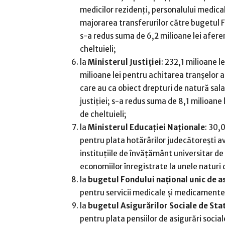
medicilor rezidenţi, personalului medical
majorarea transferurilor către bugetul F
s-a redus suma de 6,2 milioane lei afere
cheltuieli;
la
Ministerul Justiţiei
: 232,1 milioane l
milioane lei pentru achitarea tranşelor 
care au ca obiect drepturi de natură sala
justiţiei; s-a redus suma de 8,1 milioane
de cheltuieli;
la
Ministerul Educaţiei Naţionale
: 30,
pentru plata hotărârilor judecătoreşti av
instituţiile de învăţământ universitar de
economiilor înregistrate la unele naturi d
la
bugetul Fondului naţional unic de a
pentru servicii medicale şi medicamente
la
bugetul Asigurărilor Sociale de Sta
pentru plata pensiilor de asigurări social