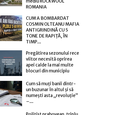
mediu ROCKWOOL
ROMANIA
CUM A BOMBARDAT
COSMIN OLTEANU MAFIA
ANTIGRINDINĂ CU 5
TONE DE RAPIȚĂ, ÎN
TIMP...
Pregătirea sezonului rece
viitor necesită oprirea
apei calde la mai multe
blocuri din municipiu
Cum să muți banii dintr-
un buzunar în altul și să
numești asta „revoluție”
–...
Polițist prahovean, triplu