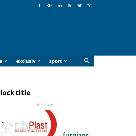
e
exclusiv
sport
lock title
Publicitate