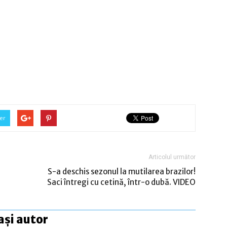
er
Articolul următor
S-a deschis sezonul la mutilarea brazilor!
Saci întregi cu cetină, într-o dubă. VIDEO
ași autor