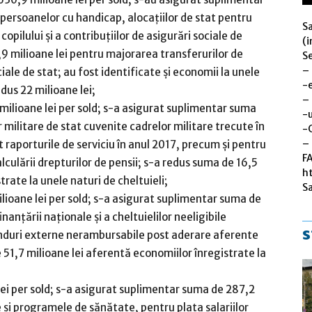
 persoanelor cu handicap, alocaţiilor de stat pentru
S
opilului şi a contribuţiilor de asigurări sociale de
(i
,9 milioane lei pentru majorarea transferurilor de
Se
–
iale de stat; au fost identificate şi economii la unele
-
edus 22 milioane lei;
–
 milioane lei per sold; s-a asigurat suplimentar suma
-u
r militare de stat cuvenite cadrelor militare trecute în
-
– 
at raporturile de serviciu în anul 2017, precum şi pentru
F
lculării drepturilor de pensii; s-a redus suma de 16,5
h
trate la unele naturi de cheltuieli;
S
ilioane lei per sold; s-a asigurat suplimentar suma de
anţării naţionale şi a cheltuielilor neeligibile
s
onduri externe nerambursabile post aderare aferente
1,7 milioane lei aferentă economiilor înregistrate la
lei per sold; s-a asigurat suplimentar suma de 287,2
le şi programele de sănătate, pentru plata salariilor