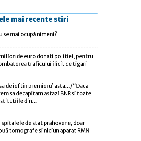
ele mai recente stiri
u se mai ocupă nimeni?
 milion de euro donati politiei, pentru
ombaterea traficului ilicit de tigari
sa de ieftin premieru’ asta…/“Daca
rem sa decapitam astazi BNR si toate
stitutiile din...
n spitalele de stat prahovene, doar
ouă tomografe şi niciun aparat RMN