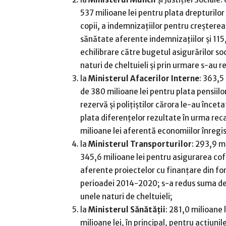
537 milioane lei pentru plata drepturilor
copii, a indemnizaţiilor pentru creşterea c
sănătate aferente indemnizaţiilor şi 115
echilibrare către bugetul asigurărilor soc
naturi de cheltuieli şi prin urmare s-au r
la
Ministerul Afacerilor Interne
: 363,5
de 380 milioane lei pentru plata pensiilo
rezervă şi poliţiştilor cărora le-au încet
plata diferenţelor rezultate în urma reca
milioane lei aferentă economiilor înregis
la
Ministerul Transporturilor
: 293,9 m
345,6 milioane lei pentru asigurarea cofin
aferente proiectelor cu finanţare din f
perioadei 2014-2020; s-a redus suma de 5
unele naturi de cheltuieli;
la
Ministerul Sănătăţii
: 281,0 milioane 
milioane lei, în principal, pentru acţiuni