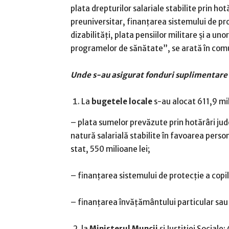
plata drepturilor salariale stabilite prin ho
preuniversitar, finanţarea sistemului de pro
dizabilităţi, plata pensiilor militare şi a un
programelor de sănătate”, se arată în comu
Unde s-au asigurat fonduri suplimentare
La
bugetele locale
s-au alocat 611,9 mil
– plata sumelor prevăzute prin hotărâri ju
natură salarială stabilite în favoarea perso
stat, 550 milioane lei;
– finanţarea sistemului de protecţie a copilu
– finanţarea învăţământului particular sau 
la
Ministerul Muncii
şi Justiţiei Sociale