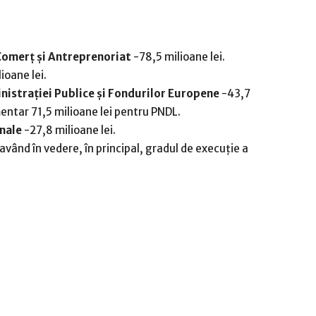
Comerţ şi Antreprenoriat
-78,5 milioane lei.
ioane lei.
nistraţiei Publice şi Fondurilor Europene
-43,7
imentar 71,5 milioane lei pentru PNDL.
onale
-27,8 milioane lei.
 având în vedere, în principal, gradul de execuţie a