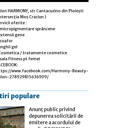
alon HARMONY, str Cantacuzino din Ploiești
ntersecția Moș Craciun )
rvicii oferite :
 micropigmentare sprâncene
extensii gene
 coafor
nghii gel
Cosmetica / tratamente cosmetice
sala Fitness pt femei
ACEBOOK:
ttps://www.facebook.com/Harmony-Beauty-
alon-278929815636909/
tiri populare
Anunț public privind
depunerea solicitării de
emitere a acordului de